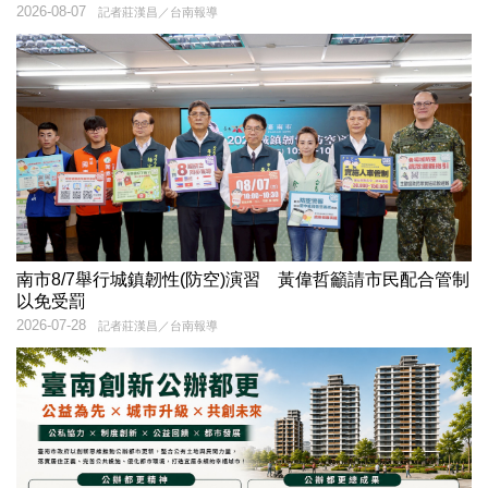
2026-08-07
記者莊漢昌／台南報導
南市8/7舉行城鎮韌性(防空)演習 黃偉哲籲請市民配合管制
以免受罰
2026-07-28
記者莊漢昌／台南報導