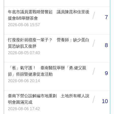
年底市議員選戰哨聲響起 議員陳昆和佳里後
/
7
援會8/8舉辦茶會
2026-08-06 15:57
打瘦瘦針就穩瘦一輩子？ 營養師：缺少蛋白
/
8
質恐缺肌又復胖
2026-08-05 07:40
「爸」氣守護！ 臺南醫院舉辦「勇.健父親
/
9
節」癌篩暨健康促進活動
2026-08-06 20:14
臺南下營公設解編市地重劃 土地所有權人說
/
10
明會圓滿完成
2026-08-06 17:42