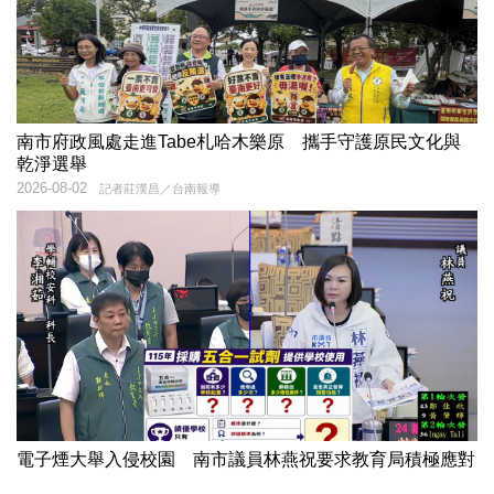
南市府政風處走進Tabe札哈木樂原 攜手守護原民文化與
乾淨選舉
2026-08-02
記者莊漢昌／台南報導
電子煙大舉入侵校園 南市議員林燕祝要求教育局積極應對