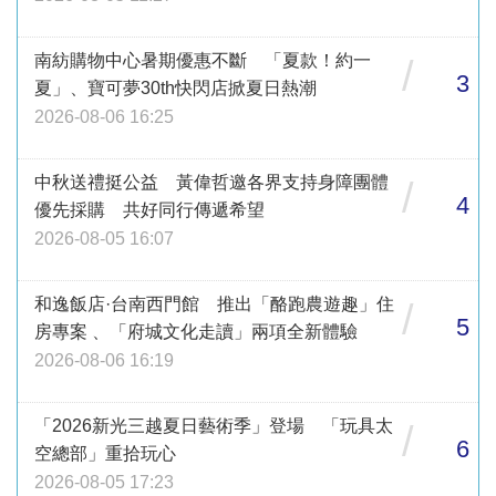
南紡購物中心暑期優惠不斷 「夏款！約一
/
3
夏」、寶可夢30th快閃店掀夏日熱潮
2026-08-06 16:25
中秋送禮挺公益 黃偉哲邀各界支持身障團體
/
4
優先採購 共好同行傳遞希望
2026-08-05 16:07
和逸飯店·台南西門館 推出「酪跑農遊趣」住
/
5
房專案 、「府城文化走讀」兩項全新體驗
2026-08-06 16:19
「2026新光三越夏日藝術季」登場 「玩具太
/
6
空總部」重拾玩心
2026-08-05 17:23