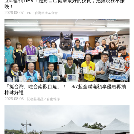
立即諮詢HPV！是對自己健康最好的投資，把握現在不嫌
晚！
2026-08-07
PR・台灣癌症基金會
「挺台灣、吃台南虱目魚」！ 8/7起全聯滿額享優惠再抽
棒球好禮
2026-08-06
記者莊漢昌／台南報導