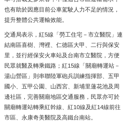
也有助於因應目前公車駕駛人力不足的情況，
提升整體公共運輸效能。
交通局表示，紅5線「勞工住宅－市立醫院」連
結南區喜樹、灣裡、仁德區大甲、二行與保安
里，並行經保安火車站及台南市立醫院，方便
民眾就醫及轉乘鐵路；紅15線「關廟轉運站－
湯山營區」則串聯陸軍砲兵訓練指揮部、五甲
國小、五甲公園、山西宮、新埔里蓮花池及周
邊社區，完善關廟地區交通服務，民眾亦可於
關廟轉運站轉乘紅幹線、紅10線及紅14線前往
市區、永康奇美醫院及高鐵台南站。