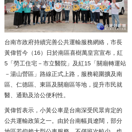
台南市政府持續完善公共運輸服務網絡，市長
黃偉哲今（16）日於南區喜樹萬皇宮宣布，紅
5「勞工住宅－市立醫院」及紅15「關廟轉運站
－湯山營區」路線正式上路，服務範圍擴及南
區、仁德區、東區及關廟區等地，提升市民就
醫、通勤及洽公便利性。
黃偉哲表示，小黃公車是台南深受民眾肯定的
公共運輸政策之一。由於台南幅員遼闊，部分
地區若仰賴大型公車服務，不僅班次較少，也