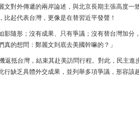
麗文對外傳遞的兩岸論述，與北京長期主張高度一
，比起代表台灣，更像是在替習近平發聲！
如影隨形；沒有成果、只有爭議；沒有替台灣加分
們真的想問：鄭麗文到底去美國幹嘛的？」
搭機返抵台灣，結束其赴美訪問行程。對此，民主進
此行缺乏具體外交成果，並列舉多項爭議，形容該