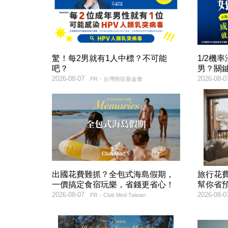
驚！每2男就有1人中標？不可能
1/2機
吧？
男？關
2026-08-07
2026-08-0
PR・台灣癌症基金會
出國花費難抓？全包式海島假期，
旅行花
一價搞定食宿玩樂，省錢更省心！
幫你省
2026-08-07
2026-08-0
PR・Club Med Taiwan