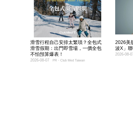
滑雪行程自己安排太繁瑣？全包式
2026
滑雪假期：出門即雪場，一價全包
波X」
不怕預算爆表！
2026-08-0
2026-08-07
PR・Club Med Taiwan