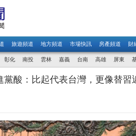
道
旅遊頻道
地方頻道
市場快訊
房產頻道
財
彰化
南投
雲林
嘉義
台南
高雄
屏東
進黨酸：比起代表台灣，更像替習