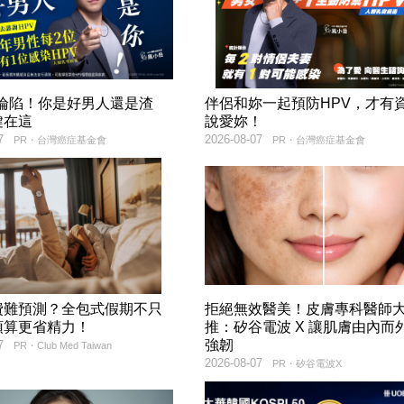
率淪陷！你是好男人還是渣
伴侶和妳一起預防HPV，才有
鍵在這
說愛妳！
7
2026-08-07
PR・台灣癌症基金會
PR・台灣癌症基金會
費難預測？全包式假期不只
拒絕無效醫美！皮膚專科醫師
預算更省精力！
推：矽谷電波 X 讓肌膚由內而
強韌
7
PR・Club Med Taiwan
2026-08-07
PR・矽谷電波X