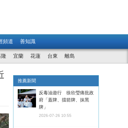
經頻道
善知識
基隆
宜蘭
花蓮
台東
離島
近
推薦新聞
反毒油遊行 徐欣瑩痛批政
府「蓋牌、擋箭牌、抹黑
牌」
2026-07-26 10:55