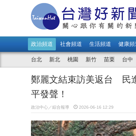
政治頻道
社會頻道
生活頻道
健康頻
台北
新北
桃園
新竹
苗栗
台中
鄭麗文結束訪美返台 民
平發聲！
政治中心／綜合報導
2026-06-16 12:29