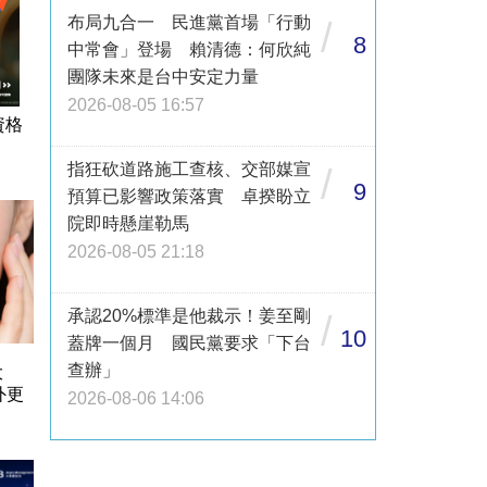
布局九合一 民進黨首場「行動
/
8
中常會」登場 賴清德：何欣純
團隊未來是台中安定力量
2026-08-05 16:57
資格
指狂砍道路施工查核、交部媒宣
/
9
預算已影響政策落實 卓揆盼立
院即時懸崖勒馬
2026-08-05 21:18
承認20%標準是他裁示！姜至剛
/
10
蓋牌一個月 國民黨要求「下台
查辦」
大
外更
2026-08-06 14:06