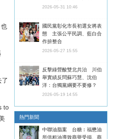
2026-05-31 10:46
，也
國民黨彰化市長初選女將表
態 主張公平民調、藍白合
作拚整合
2026-05-27 15:55
驅
反擊綠營酸雙北共治 川伯
舉實績反問蘇巧慧、沈伯
去了
洋：台獨黨綱要不要修？
2026-05-19 14:55
 to
熱門新聞
問美
中聯油脂案 台糖︰福懋油
所供粗油導致商譽受損、商