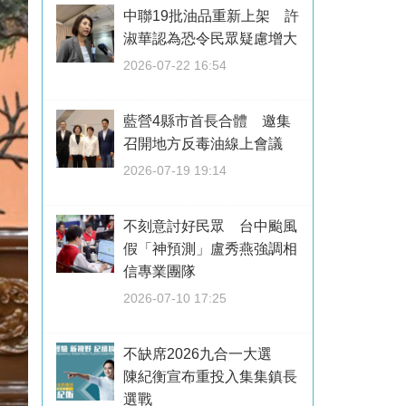
中聯19批油品重新上架 許
淑華認為恐令民眾疑慮增大
2026-07-22 16:54
藍營4縣市首長合體 邀集
召開地方反毒油線上會議
2026-07-19 19:14
不刻意討好民眾 台中颱風
假「神預測」盧秀燕強調相
信專業團隊
2026-07-10 17:25
不缺席2026九合一大選
陳紀衡宣布重投入集集鎮長
選戰