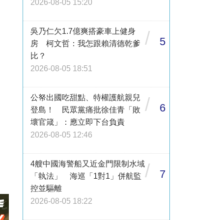
2026-08-05 15:20
吳乃仁欠1.7億爽搭豪車上健身
/
5
房 柯文哲：我怎跟賴清德乾爹
比？
2026-08-05 18:51
公帑出國吃甜點、特權護航親兒
/
6
登島！ 民眾黨痛批徐佳青「敗
壞官箴」：應立即下台負責
2026-08-05 12:46
4艘中國海警船又近金門限制水域
/
7
「執法」 海巡「1對1」併航監
控並驅離
2026-08-05 18:22