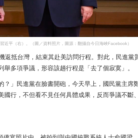
近平（右）。（圖／資料照片，圖源：翻攝自今日海峽Facebook）
搭機返抵台灣，結束其赴美訪問行程。對此，民進黨
列舉多項爭議，形容該趟行程是「去了個寂寞」。
的？」民進黨在臉書開砲，今天早上，國民黨主席
美國行，不但看不見任何具體成果，反而爭議不斷
士頓僑宴照片中，被拍到與中國統戰系統人士俞國梁