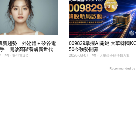
美肌新趨勢「外泌體＋矽谷電
009829掌握AI關鍵 大華韓國KO
聯手，開啟高階養膚新世代
50今強勢開募
7
2026-08-07
PR・矽谷電波X
PR・大華銀全能行銷方案
Recommended by