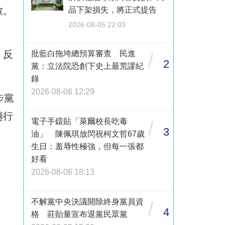
致。
品下架損失，將正式提告
2026-08-05 22:03
，反
批藍白拖垮總預算審查 民進
/
2
黨：立法院恐創下史上最荒謬紀
錄
2026-08-06 12:29
步黨
趟行
電子手鐶貼「萊爾校長吃毒
/
3
油」 陳佩琪放閃祝柯文哲67歲
生日：羞辱性極強，但每一張都
好看
2026-08-06 18:13
不解黨中央決議開除終身黨員資
/
4
格 莊貽量宣布退黨民眾黨