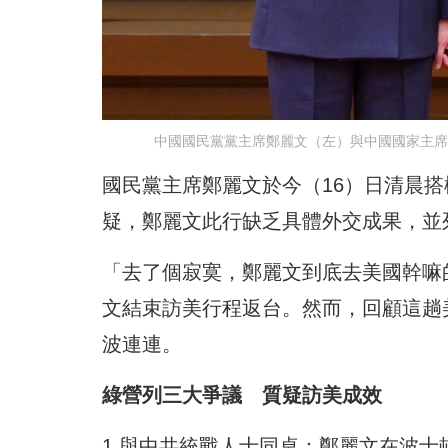
中國國民黨黨主席鄭麗文（左）與中國國家主席習
國民黨主席鄭麗文於今（16）日清晨
疑，鄭麗文此行缺乏具體外交成果，並
「去了個寂寞，鄭麗文到底去美國幹嘛
文結束訪美行程返台。然而，回顧這趟
波連連。
綠營列三大爭議 質疑訪美成效
1.與中共統戰人士同桌：鄭麗文在波