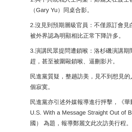
（Gary Yu）同桌合影。
2.沒見到預期層級官員：不僅原訂會
被外界認為明顯相比正常下降許多。
3.演講民眾提問遭鎖喉：洛杉磯演講
趕，甚至被圍毆鎖喉、逼刪影片。
民進黨質疑，整趟訪美，見不到想見的
個寂寞。
民進黨亦引述外媒報導進行抨擊，《華爾街日報》以 「
U.S. With a Message Straigh
國） 為題，報導鄭麗文此次訪美行程。