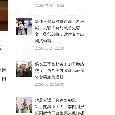
2026-07-01 19:09
捷運三鶯線准營運爆「割稻
尾」大戰！蘇巧慧搶先發
文 藍營怒轟：趁侯友宜出
國搞偷襲
質
2026-06-24 11:28
侯友宜率團赴美芝加哥參訪
鄭麗
交流 會見美方政商代表深
化台美產業連結
、風
2026-06-22 16:00
蔣萬安讚「輝達落腳北士
科」關鍵推手！ 李四川屏
東同鄉會同台催票人氣爆棚