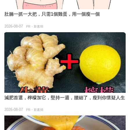
肚腩一抓一大把，只需1個雞蛋，用一個瘦一個
2026-08-07
PR・新素簡
減肥首選，檸檬加它，堅持一週，腰細了，瘦到你懷疑人生
2026-08-07
PR・新素簡