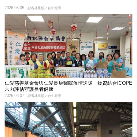
2026-08-05
記者林重鎣／台中報導
仁愛慈善基金會與仁愛長庚醫院溫情送暖 物資結合ICOPE
六力評估守護長者健康
2026-08-07
記者林重鎣／台中報導