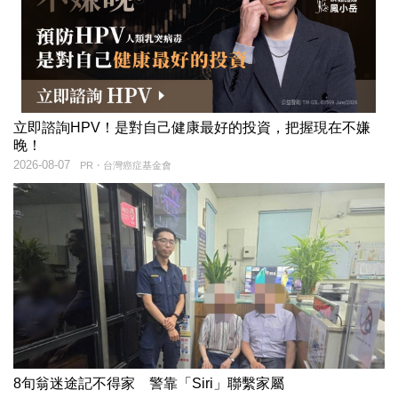
立即諮詢HPV！是對自己健康最好的投資，把握現在不嫌
晚！
2026-08-07
PR・台灣癌症基金會
8旬翁迷途記不得家 警靠「Siri」聯繫家屬