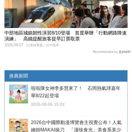
中部地區城鎮韌性演習8/10登場 首度舉辦「行動網路降速
演練」 高鐵提醒旅客提早訂票取票
2026-08-07
記者林重鎣／台中報導
Recommended by
推薦新聞
啦啦隊女神李多慧來了！ 石岡熱氣球嘉年
華8/22起登場
2026-08-06 15:02
2026台中國際動漫博覽會主視覺公布！人氣
繪師MAKAI操刀 「漫味食光」美食系美少