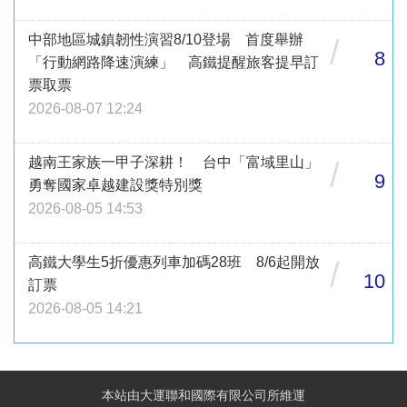
中部地區城鎮韌性演習8/10登場 首度舉辦
/
8
「行動網路降速演練」 高鐵提醒旅客提早訂
票取票
2026-08-07 12:24
越南王家族一甲子深耕！ 台中「富域里山」
/
9
勇奪國家卓越建設獎特別獎
2026-08-05 14:53
高鐵大學生5折優惠列車加碼28班 8/6起開放
/
10
訂票
2026-08-05 14:21
本站由大運聯和國際有限公司所維運