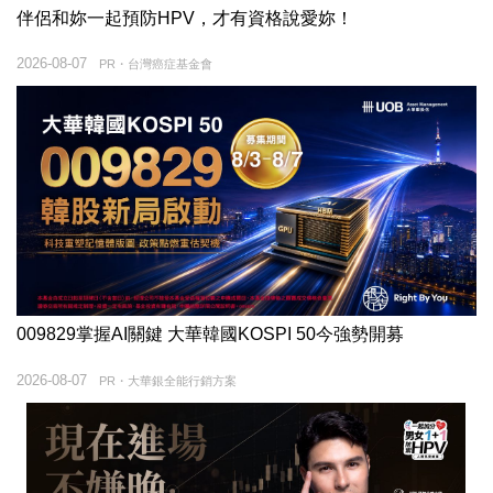
伴侶和妳一起預防HPV，才有資格說愛妳！
2026-08-07
PR・台灣癌症基金會
009829掌握AI關鍵 大華韓國KOSPI 50今強勢開募
2026-08-07
PR・大華銀全能行銷方案