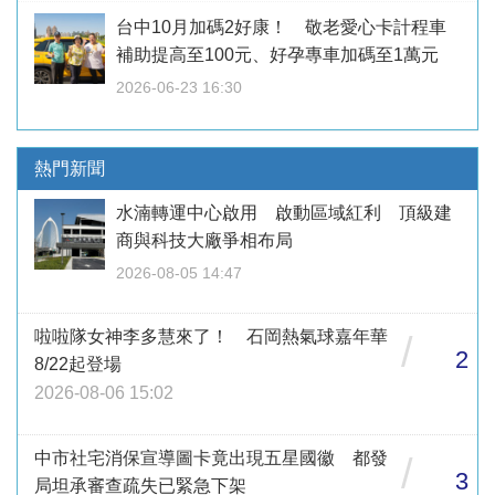
台中10月加碼2好康！ 敬老愛心卡計程車
補助提高至100元、好孕專車加碼至1萬元
2026-06-23 16:30
熱門新聞
水湳轉運中心啟用 啟動區域紅利 頂級建
商與科技大廠爭相布局
2026-08-05 14:47
啦啦隊女神李多慧來了！ 石岡熱氣球嘉年華
/
2
8/22起登場
2026-08-06 15:02
中市社宅消保宣導圖卡竟出現五星國徽 都發
/
3
局坦承審查疏失已緊急下架