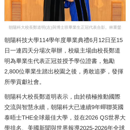
朝陽科大校長鄭道明(左)與博士班畢業生正冠代表合影。林重鎣
朝陽科技大學114學年度畢業典禮6月12日至15
日一連四天分場次舉辦，校級主場由校長鄭道
明為畢業生代表正冠並授予學位證書，勉勵
2,800位畢業生踏出校園之後，勇敢追夢，發揮
所學貢獻社會。
朝陽科大校長鄭道明表示，由於積極推動國際
交流與智慧永續，朝陽科大已連續9年蟬聯英國
泰晤士THE全球最佳大學，並在2026 QS世界大
學排名、美國新聞與世界報導2025-2026年全球