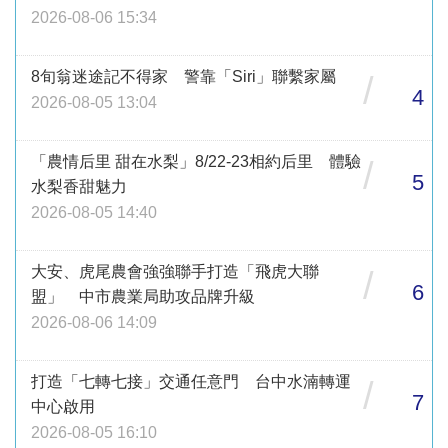
2026-08-06 15:34
8旬翁迷途記不得家 警靠「Siri」聯繫家屬
/
4
2026-08-05 13:04
「農情后里 甜在水梨」8/22-23相約后里 體驗
/
5
水梨香甜魅力
2026-08-05 14:40
大安、虎尾農會強強聯手打造「飛虎大聯
/
6
盟」 中市農業局助攻品牌升級
2026-08-06 14:09
打造「七轉七接」交通任意門 台中水湳轉運
/
7
中心啟用
2026-08-05 16:10