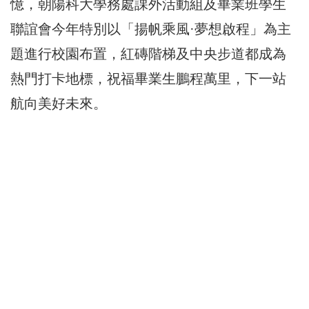
憶，朝陽科大學務處課外活動組及畢業班學生
聯誼會今年特別以「揚帆乘風·夢想啟程」為主
題進行校園布置，紅磚階梯及中央步道都成為
熱門打卡地標，祝福畢業生鵬程萬里，下一站
航向美好未來。