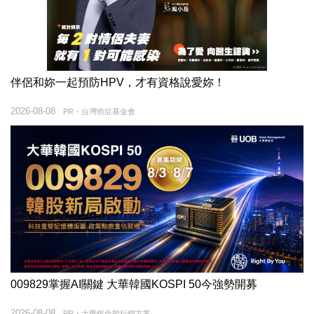
伴侶和妳一起預防HPV，才有資格說愛妳！
2026-08-08
PR・台灣癌症基金會
009829掌握AI關鍵 大華韓國KOSPI 50今強勢開募
2026-08-08
PR・大華銀全能行銷方案