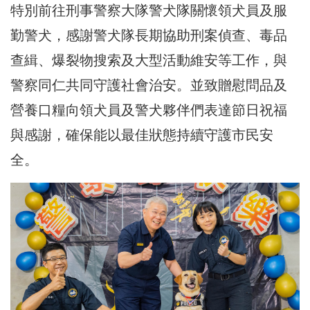
特別前往刑事警察大隊警犬隊關懷領犬員及服
勤警犬，感謝警犬隊長期協助刑案偵查、毒品
查緝、爆裂物搜索及大型活動維安等工作，與
警察同仁共同守護社會治安。並致贈慰問品及
營養口糧向領犬員及警犬夥伴們表達節日祝福
與感謝，確保能以最佳狀態持續守護市民安
全。