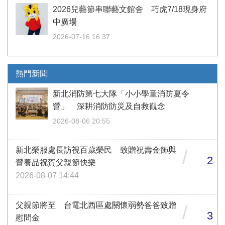
2026兒藝節串聯藝文館舍 巧虎7/18現身府
中廣場
2026-07-16 16:37
熱門新聞
新北消防第七大隊「小小學童消防夏令
營」 深耕消防防災及自救觀念
2026-08-06 20:55
新北榮服處長訪視百歲榮民 致贈祝壽金飾與
/
2
營養品祝賀父親節快樂
2026-08-07 14:44
父親節將至 台電北西區處關懷弱勢爸爸致贈
/
3
慰問金