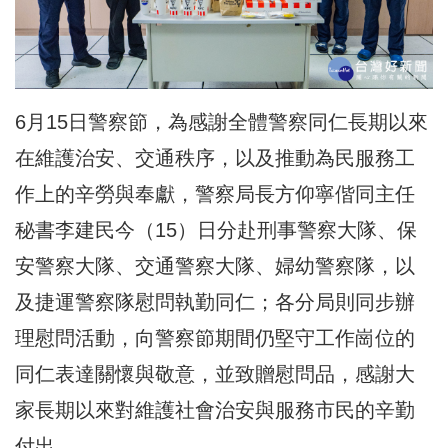
6月15日警察節，為感謝全體警察同仁長期以來
在維護治安、交通秩序，以及推動為民服務工
作上的辛勞與奉獻，警察局長
方仰寧
偕同主任
秘書李建民今（15）日分赴刑事警察大隊、保
安警察大隊、交通警察大隊、婦幼警察隊，以
及捷運警察隊慰問執勤同仁；各分局則同步辦
理慰問活動，向警察節期間仍堅守工作崗位的
同仁表達關懷與敬意，並致贈慰問品，感謝大
家長期以來對維護社會治安與服務市民的辛勤
付出。