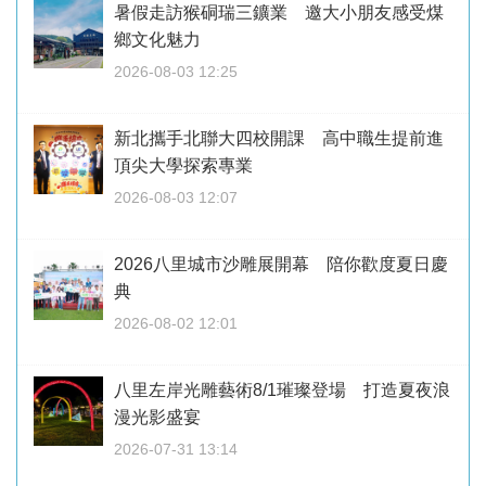
暑假走訪猴硐瑞三鑛業 邀大小朋友感受煤
鄉文化魅力
2026-08-03 12:25
新北攜手北聯大四校開課 高中職生提前進
頂尖大學探索專業
2026-08-03 12:07
2026八里城市沙雕展開幕 陪你歡度夏日慶
典
2026-08-02 12:01
八里左岸光雕藝術8/1璀璨登場 打造夏夜浪
漫光影盛宴
2026-07-31 13:14