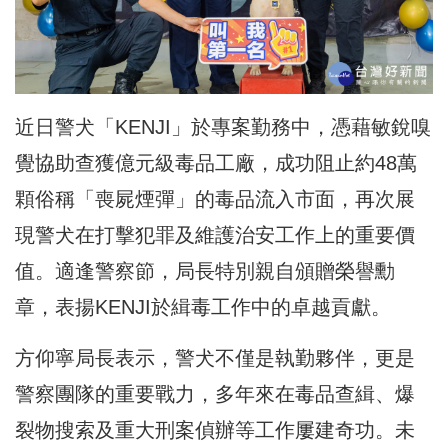
近日警犬「KENJI」於專案勤務中，憑藉敏銳嗅
覺協助查獲億元級毒品工廠，成功阻止約48萬
顆俗稱「喪屍煙彈」的毒品流入市面，再次展
現警犬在打擊犯罪及維護治安工作上的重要價
值。適逢警察節，局長特別親自頒贈榮譽勳
章，表揚KENJI於緝毒工作中的卓越貢獻。
方仰寧局長表示，警犬不僅是執勤夥伴，更是
警察團隊的重要戰力，多年來在毒品查緝、爆
裂物搜索及重大刑案偵辦等工作屢建奇功。未