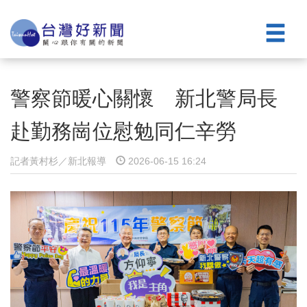
警察節暖心關懷 新北警局長
赴勤務崗位慰勉同仁辛勞
記者黃村杉／新北報導
2026-06-15 16:24