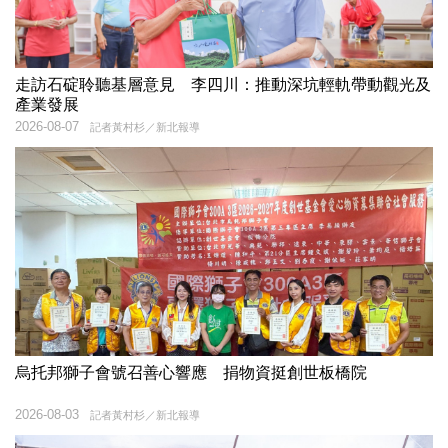
走訪石碇聆聽基層意見 李四川：推動深坑輕軌帶動觀光及
產業發展
2026-08-07
記者黃村杉／新北報導
烏托邦獅子會號召善心響應 捐物資挺創世板橋院
2026-08-03
記者黃村杉／新北報導