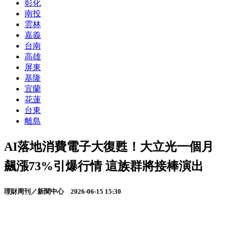
彰化
南投
雲林
嘉義
台南
高雄
屏東
基隆
宜蘭
花蓮
台東
離島
AI落地消費電子大復甦！大立光一個月
飆漲73%引爆行情 這族群將接棒演出
理財周刊／新聞中心
2026-06-15 15:30