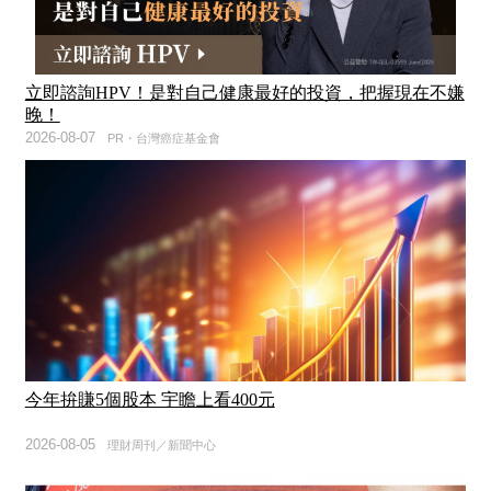
立即諮詢HPV！是對自己健康最好的投資，把握現在不嫌
晚！
2026-08-07
PR・台灣癌症基金會
今年拚賺5個股本 宇瞻上看400元
2026-08-05
理財周刊／新聞中心