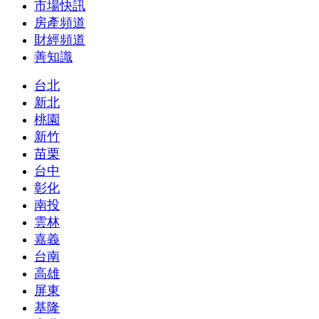
市場快訊
房產頻道
財經頻道
善知識
台北
新北
桃園
新竹
苗栗
台中
彰化
南投
雲林
嘉義
台南
高雄
屏東
基隆