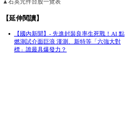
▲石英元件台股一覽表
【延伸閱讀】
【國內新聞】- 先進封裝良率生死戰！AI 點
燃測試介面巨浪 漢測、新特等「六強大對
標」誰最具爆發力？