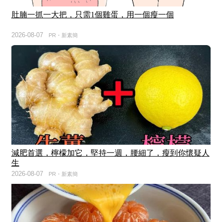
肚腩一抓一大把，只需1個雞蛋，用一個瘦一個
2026-08-07
PR・新素簡
減肥首選，檸檬加它，堅持一週，腰細了，瘦到你懷疑人
生
2026-08-07
PR・新素簡