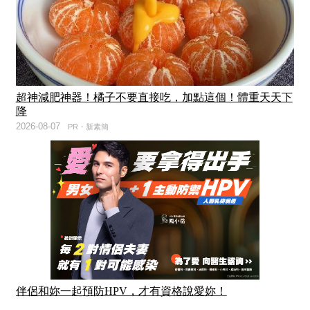
超神減肥神器！橘子不要直接吃，加點這個！體重天天下
降
2026-08-07
PR・新素簡
伴侶和妳一起預防HPV，才有資格說愛妳！