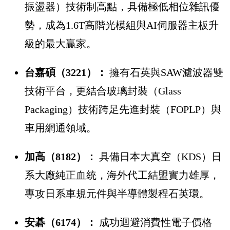
振盪器）技術制高點，具備極低相位雜訊優
勢，成為1.6T高階光模組與AI伺服器主板升
級的最大贏家。
台嘉碩（3221）：
擁有石英與SAW濾波器雙
技術平台，更結合玻璃封裝（Glass
Packaging）技術跨足先進封裝（FOPLP）與
車用網通領域。
加高（8182）：
具備日本大真空（KDS）日
系大廠純正血統，海外代工結盟實力雄厚，
專攻日系車規元件與半導體製程石英環。
安碁（6174）：
成功迴避消費性電子價格