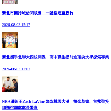
新北市圖跨域借閱版圖 一證暢通至新竹
2026-08-03 15:17
新北攜手北聯大四校開課 高中職生提前進頂尖大學探索專業
2026-08-03 12:07
NBA灌籃王Zach LaVine 降臨桃園大溪 揮毫草書、首擲聖筊
稱讚桃園處處是驚喜