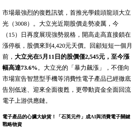
市場最強烈的復甦訊號，首推光學鏡頭龍頭大立
光（3008）。大立光近期股價走勢凌厲，今
（15）日再度展現強勢規格，開高走高直接鎖在
漲停板，股價來到4,420元天價。回顧短短一個月
前，
大立光在5月11日的股價僅2,545元，至今漲
幅高達73.6%
。大立光的「暴力飆漲」，不僅向
市場宣告智慧型手機等消費性電子產品已經徹底
告別低迷、迎來全面復甦，更帶動資金全面回流
電子上游供應鏈。
電子產品的心臟大缺貨！「石英元件」成AI與消費電子關鍵
戰略物資