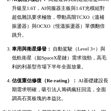
升級至1.6T，AI伺服器主板與1.6T光模組對
超低雜訊要求極致，帶動高階TCXO（溫補
振盪器）與OCXO（恆溫振盪器）單價翻倍
跳升。
車用與衛星爆發：
自動駕駛（Level 3+）與
低軌衛星（如SpaceX星鏈）需求強勁，高毛
利的利基型市場下半年全面放量。
估值重估修復（Re-rating）：
AI基礎建設長
期需求明確，吸引法人籌碼瘋狂回流，全面
調高石英板塊的本益比。