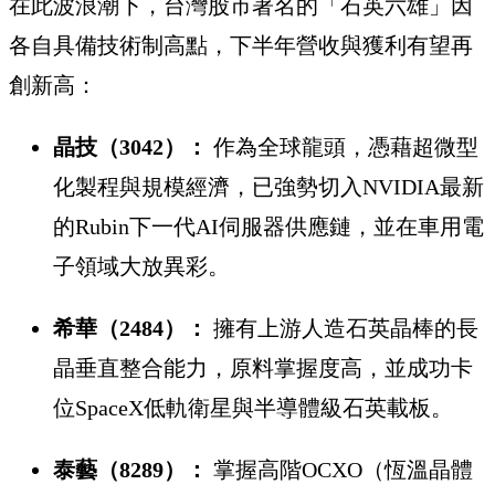
在此波浪潮下，台灣股市著名的「石英六雄」因
各自具備技術制高點，下半年營收與獲利有望再
創新高：
晶技（3042）：
作為全球龍頭，憑藉超微型
化製程與規模經濟，已強勢切入NVIDIA最新
的Rubin下一代AI伺服器供應鏈，並在車用電
子領域大放異彩。
希華（2484）：
擁有上游人造石英晶棒的長
晶垂直整合能力，原料掌握度高，並成功卡
位SpaceX低軌衛星與半導體級石英載板。
泰藝（8289）：
掌握高階OCXO（恆溫晶體