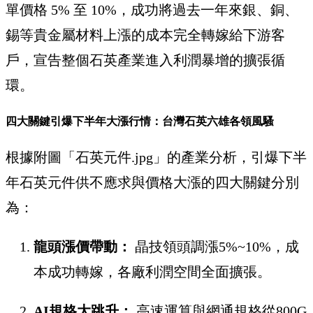
單價格 5% 至 10%，成功將過去一年來銀、銅、
錫等貴金屬材料上漲的成本完全轉嫁給下游客
戶，宣告整個石英產業進入利潤暴增的擴張循
環。
四大關鍵引爆下半年大漲行情：台灣石英六雄各領風騷
根據附圖「石英元件.jpg」的產業分析，引爆下半
年石英元件供不應求與價格大漲的四大關鍵分別
為：
龍頭漲價帶動：
晶技領頭調漲5%~10%，成
本成功轉嫁，各廠利潤空間全面擴張。
AI規格大跳升：
高速運算與網通規格從800G