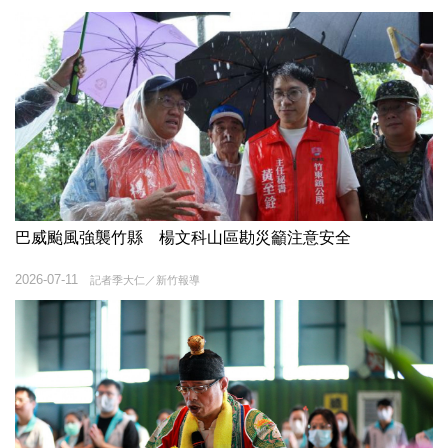
巴威颱風強襲竹縣 楊文科山區勘災籲注意安全
2026-07-11
記者季大仁／新竹報導