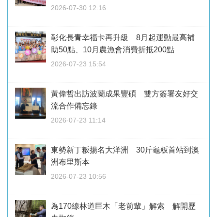
2026-07-30 12:16
彰化長青幸福卡再升級 8月起運動最高補
助50點、10月農漁會消費折抵200點
2026-07-23 15:54
黃偉哲出訪波蘭成果豐碩 雙方簽署友好交
流合作備忘錄
2026-07-23 11:14
東勢新丁粄揚名大洋洲 30斤龜粄首站到澳
洲布里斯本
2026-07-23 10:56
為170線林道巨木「老前輩」解索 解開歷