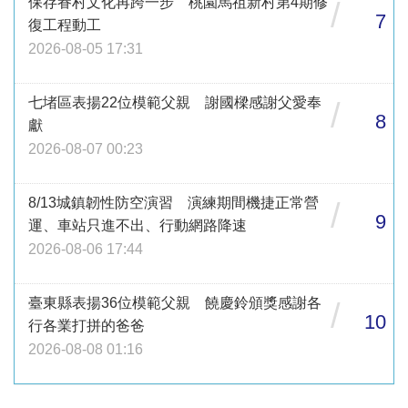
保存眷村文化再跨一步 桃園馬祖新村第4期修
/
7
復工程動工
2026-08-05 17:31
七堵區表揚22位模範父親 謝國樑感謝父愛奉
/
8
獻
2026-08-07 00:23
8/13城鎮韌性防空演習 演練期間機捷正常營
/
9
運、車站只進不出、行動網路降速
2026-08-06 17:44
臺東縣表揚36位模範父親 饒慶鈴頒獎感謝各
/
10
行各業打拼的爸爸
2026-08-08 01:16