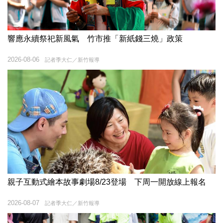
響應永續祭祀新風氣 竹市推「新紙錢三燒」政策
2026-08-06
記者季大仁／新竹報導
親子互動式繪本故事劇場8/23登場 下周一開放線上報名
2026-08-07
記者季大仁／新竹報導