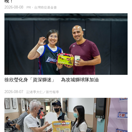
晚！
2026-08-08
PR・台灣癌症基金會
徐欣瑩化身「資深獅迷」 為攻城獅球隊加油
2026-08-07
記者季大仁／新竹報導