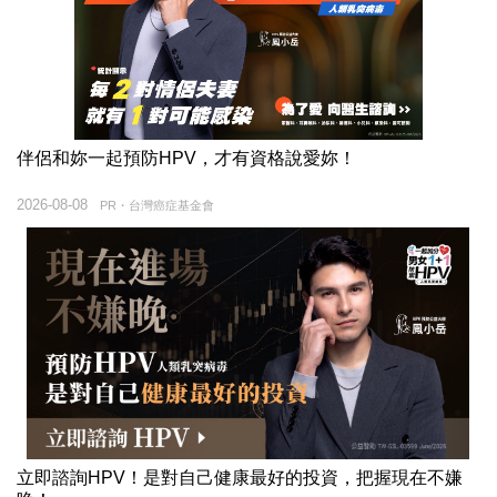
伴侶和妳一起預防HPV，才有資格說愛妳！
2026-08-08
PR・台灣癌症基金會
立即諮詢HPV！是對自己健康最好的投資，把握現在不嫌