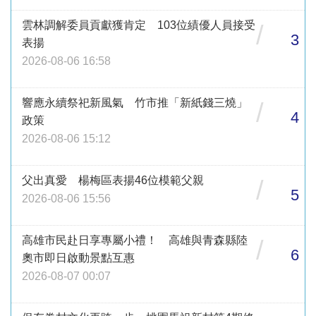
雲林調解委員貢獻獲肯定 103位績優人員接受
/
3
表揚
2026-08-06 16:58
響應永續祭祀新風氣 竹市推「新紙錢三燒」
/
4
政策
2026-08-06 15:12
父出真愛 楊梅區表揚46位模範父親
/
5
2026-08-06 15:56
高雄市民赴日享專屬小禮！ 高雄與青森縣陸
/
6
奧市即日啟動景點互惠
2026-08-07 00:07