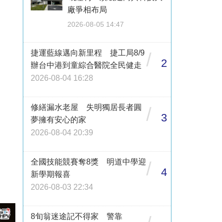
廠爭相布局
2026-08-05 14:47
捷運藍線邁向新里程 捷工局8/9
/
2
辦台中港到童綜合醫院全民健走
2026-08-04 16:28
修繕漏水老屋 失明獨居長者圓
/
3
夢擁有安心的家
2026-08-04 20:39
全國技能競賽奪8獎 明道中學迎
/
4
新學期報喜
2026-08-03 22:34
8旬翁迷途記不得家 警靠