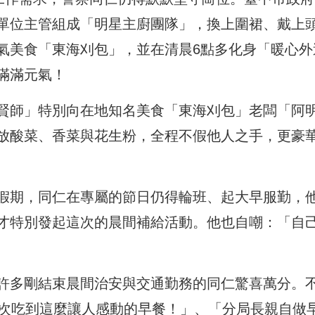
單位主管組成「
明星主廚團隊」，換上圍裙、戴上
氣美食「東海刈包」，
並在清晨6點多化身「暖心外
滿滿元氣！
賢師」
特別向在地知名美食「東海刈包」老闆「阿
放酸菜、香菜與花生粉，全程不假他人之手，
更豪
假期，
同仁在專屬的節日仍得輪班、起大早服勤，
才特別發起這次的晨間補給活動。他也自嘲：「
自
許多剛結束晨間治安與交通勤務的同仁驚喜萬分。
次吃到這麼讓人感動的早餐！」、「分局長親自做