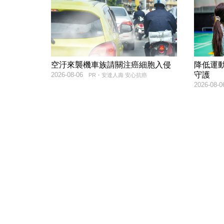
空汙來襲機車族請關注癌細胞入侵
降低運
守護
2026-08-06
PR・安達人壽 安心抗癌
2026-08-0