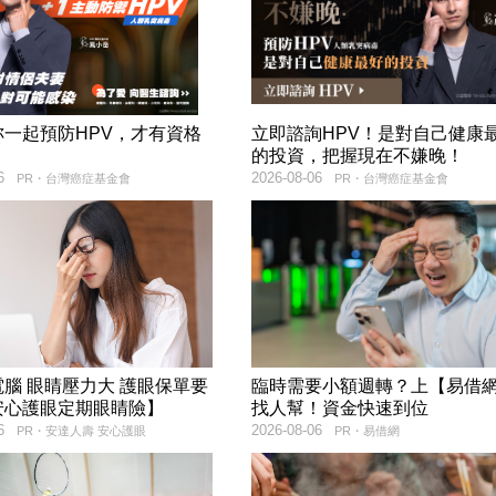
妳一起預防HPV，才有資格
立即諮詢HPV！是對自己健康
！
的投資，把握現在不嫌晚！
6
2026-08-06
PR・台灣癌症基金會
PR・台灣癌症基金會
腦 眼睛壓力大 護眼保單要
臨時需要小額週轉？上【易借
安心護眼定期眼睛險】
找人幫！資金快速到位
6
2026-08-06
PR・安達人壽 安心護眼
PR・易借網