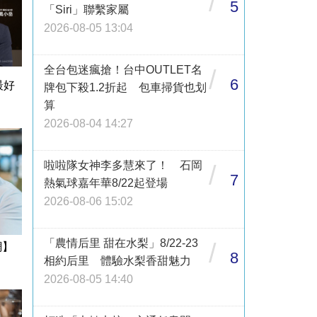
/
5
「Siri」聯繫家屬
2026-08-05 13:04
全台包迷瘋搶！台中OUTLET名
/
6
最好
牌包下殺1.2折起 包車掃貨也划
算
2026-08-04 14:27
啦啦隊女神李多慧來了！ 石岡
/
7
熱氣球嘉年華8/22起登場
2026-08-06 15:02
「農情后里 甜在水梨」8/22-23
/
網】
8
相約后里 體驗水梨香甜魅力
2026-08-05 14:40