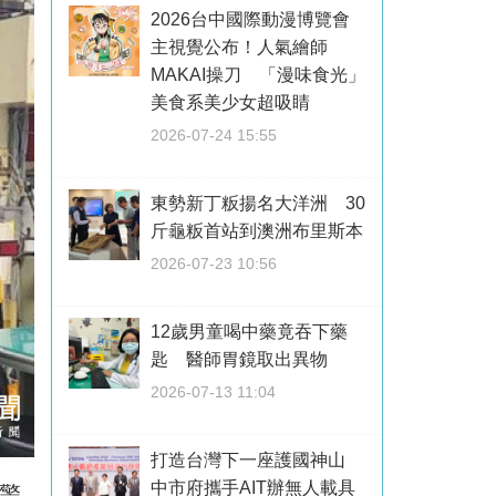
2026台中國際動漫博覽會
主視覺公布！人氣繪師
MAKAI操刀 「漫味食光」
美食系美少女超吸睛
2026-07-24 15:55
東勢新丁粄揚名大洋洲 30
斤龜粄首站到澳洲布里斯本
2026-07-23 10:56
12歲男童喝中藥竟吞下藥
匙 醫師胃鏡取出異物
2026-07-13 11:04
打造台灣下一座護國神山
中市府攜手AIT辦無人載具
警