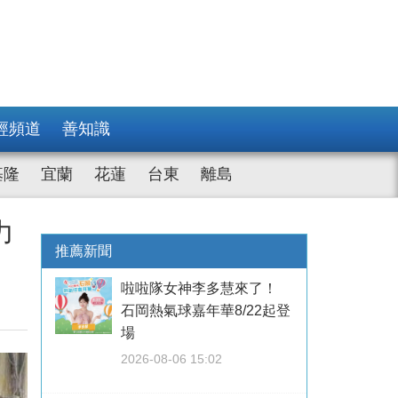
經頻道
善知識
基隆
宜蘭
花蓮
台東
離島
力
推薦新聞
啦啦隊女神李多慧來了！
石岡熱氣球嘉年華8/22起登
場
2026-08-06 15:02