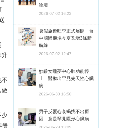
論壇
頭
2026-07-02 16:23
送
暑假旅遊旺季正式展開 台
中國際機場今夏又增3條新
明
航線
2026-07-02 12:47
華升
妙齡女睡夢中心肺功能停
止 醫揪出罕見先天性心臟
他不
病
己做
2026-06-30 16:50
男子反覆心衰竭找不出原
不少
因 竟是罕見隱形心臟病
早餐
2026-06-29 13:09