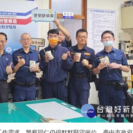
工作需求，
警察同仁仍得默默堅守崗位。
臺中市政府