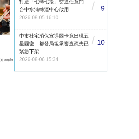
打造「七轉七接」交通任意門
/
9
台中水湳轉運中心啟用
2026-08-05 16:10
中市社宅消保宣導圖卡竟出現五
/
10
星國徽 都發局坦承審查疏失已
緊急下架
2026-08-06 15:34