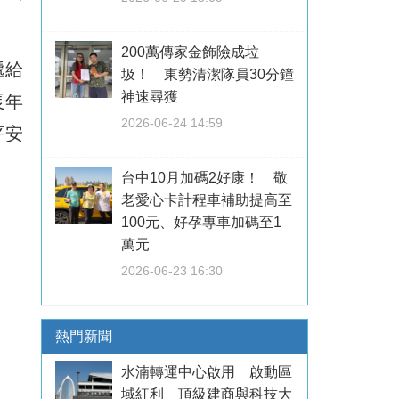
200萬傳家金飾險成垃
遞給
圾！ 東勢清潔隊員30分鐘
神速尋獲
長年
2026-06-24 14:59
平安
台中10月加碼2好康！ 敬
老愛心卡計程車補助提高至
100元、好孕專車加碼至1
萬元
2026-06-23 16:30
熱門新聞
水湳轉運中心啟用 啟動區
域紅利 頂級建商與科技大