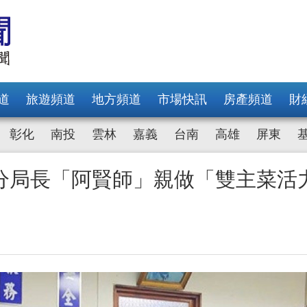
道
旅遊頻道
地方頻道
市場快訊
房產頻道
財
彰化
南投
雲林
嘉義
台南
高雄
屏東
分局長「阿賢師」親做「雙主菜活