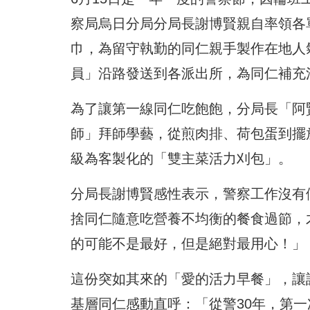
察局烏日分局分局長謝博賢親自率領各
巾，
為留守執勤的同仁親手製作在地人
員」沿路發送到各派出所，
為同仁補充
為了讓第一線同仁吃飽飽，分局長「阿
師」拜師學藝，
從煎肉排、荷包蛋到擺
級為客製化的「雙主菜活力刈包」。
分局長謝博賢感性表示，警察工作沒有
捨同仁隨意吃營養不均衡的餐食過節，
的可能不是最好，但是絕對最用心！」
這份突如其來的「愛的活力早餐」，
讓
基層同仁感動直呼：「從警30年，
第一