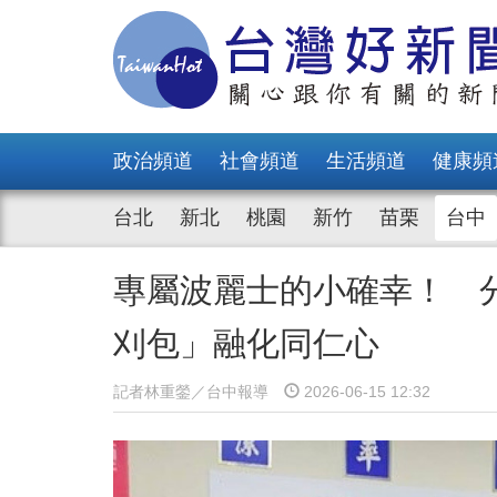
政治頻道
社會頻道
生活頻道
健康頻
台北
新北
桃園
新竹
苗栗
台中
專屬波麗士的小確幸！ 
刈包」融化同仁心
記者林重鎣／台中報導
2026-06-15 12:32