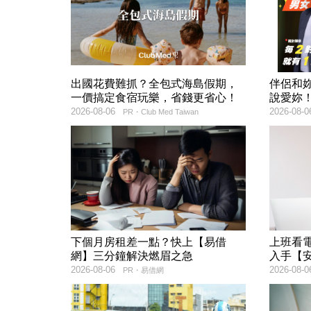
出國花費難抓？全包式海島假期，
伴侶和
一價搞定食宿玩樂，省錢更省心！
說愛妳
2026-08-06
2026-08-0
PR・Club Med Taiwan
下個月房租差一點？快上【易借
上班看電
網】三分鐘解決燃眉之急
入手【
2026-08-06
2026-08-0
PR・易借網