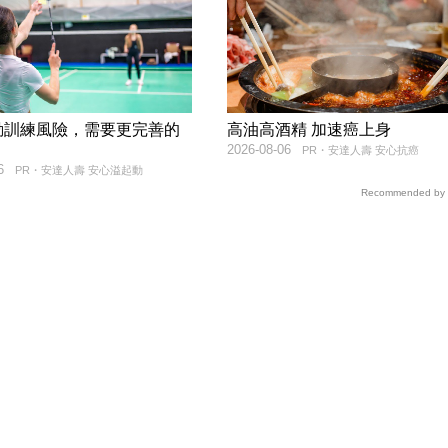
動訓練風險，需要更完善的
高油高酒精 加速癌上身
2026-08-06
PR・安達人壽 安心抗癌
6
PR・安達人壽 安心溢起動
Recommended by