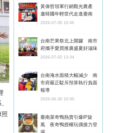
黃偉哲領軍行銷觀光農產
邀韓國年輕世代走進臺南
2026-07-05 10:45
台南芒果祭北上開鑼 南市
府攜手愛買推廣盛夏好滋味
2026-07-02 13:34
台南淹水面積大幅減少 南
市府嚴正駁斥預算執行負面
報導
理
2026-06-30 10:00
系、
康照
臺南菜奇鴨熱賣引爆IP旋
風 夜奇鴨授權玩偶接力登
場