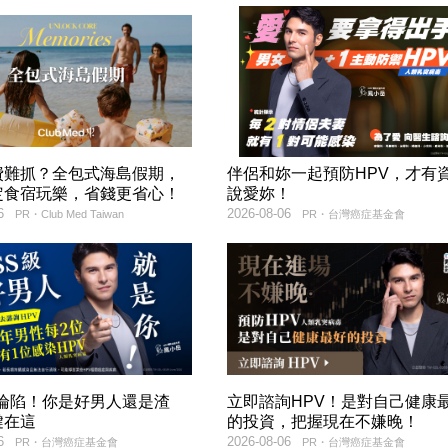
費難抓？全包式海島假期，
伴侶和妳一起預防HPV，才有
定食宿玩樂，省錢更省心！
說愛妳！
6
2026-08-06
PR・Club Med Taiwan
PR・台灣癌症基金會
率淪陷！你是好男人還是渣
立即諮詢HPV！是對自己健康
鍵在這
的投資，把握現在不嫌晚！
6
2026-08-06
PR・台灣癌症基金會
PR・台灣癌症基金會