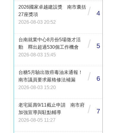
2026國家卓越建設獎 南市囊括
/
4
27座獎項
2026-08-03 20:52
台南就業中心8月份5場徵才活
/
5
動 釋出超過530個工作機會
2026-08-03 15:45
台糖5月驗出致癌毒油未通報！
/
6
南市議員要求嚴格修法補漏
2026-08-03 15:20
老宅延壽9/11截止申請 南市府
/
7
加強宣導與駐點輔導
2026-08-05 11:27