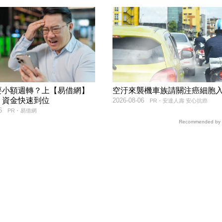
要小額週轉？上【易借網】
空汙來襲機車族請關注癌細胞
！資金快速到位
2026-08-06
PR・安達人壽 安心抗癌
6
PR・易借網
Recommended by