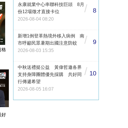
永康就業中心串聯科技巨頭 8月
/
8
份12場徵才直接卡位
2026-08-04 08:20
新增1例登革熱境外移入病例 南
/
9
市呼籲民眾暑期出國注意防蚊
資格
2026-08-03 15:35
中秋送禮挺公益 黃偉哲邀各界
/
10
支持身障團體優先採購 共好同
行傳遞希望
2026-08-05 16:07
最好