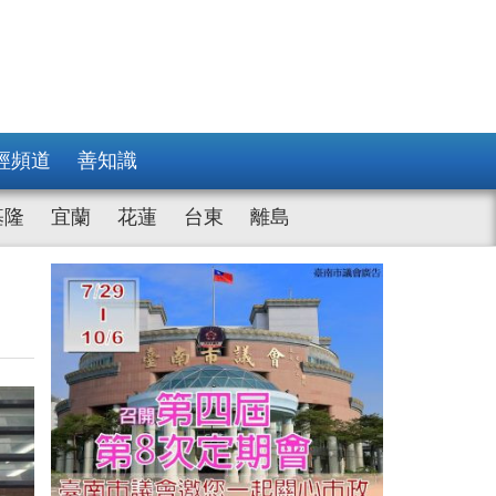
經頻道
善知識
基隆
宜蘭
花蓮
台東
離島