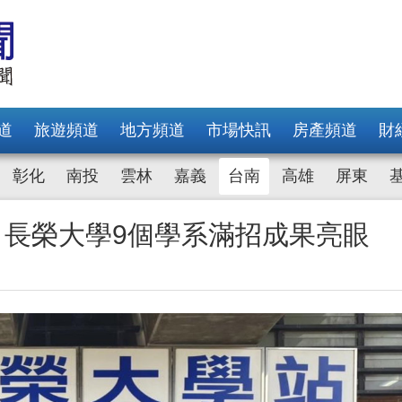
道
旅遊頻道
地方頻道
市場快訊
房產頻道
財
彰化
南投
雲林
嘉義
台南
高雄
屏東
 長榮大學9個學系滿招成果亮眼