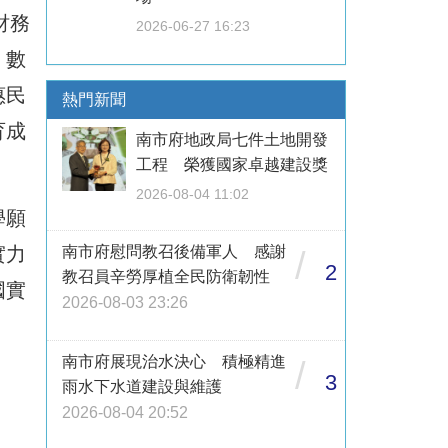
財務
2026-06-27 16:23
、數
惠民
熱門新聞
育成
南市府地政局七件土地開發
工程 榮獲國家卓越建設獎
2026-08-04 11:02
學願
南市府慰問教召後備軍人 感謝
實力
/
2
教召員辛勞厚植全民防衛韌性
國實
2026-08-03 23:26
南市府展現治水決心 積極精進
/
3
雨水下水道建設與維護
2026-08-04 20:52