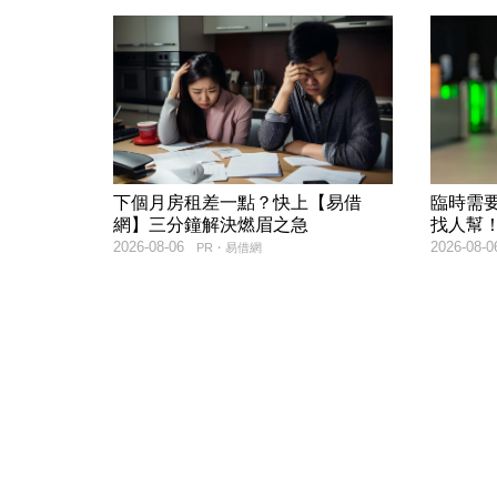
下個月房租差一點？快上【易借
臨時需
網】三分鐘解決燃眉之急
找人幫
2026-08-06
2026-08-0
PR・易借網