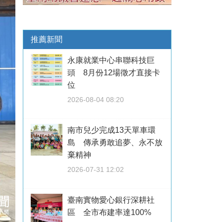
推薦新聞
永康就業中心串聯科技巨
頭 8月份12場徵才直接卡
位
2026-08-04 08:20
南市兒少完成13天單車環
島 傳承勇敢追夢、永不放
棄精神
2026-07-31 12:02
臺南實物愛心銀行深耕社
區 全市布建率達100%