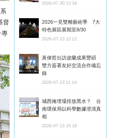
2026-07-30 12:16
學系
基督
2026一見雙雕藝術季 7大
特色展區展期至8/30
升專
2026-07-23 12:22
黃偉哲出訪波蘭成果豐碩
雙方簽署友好交流合作備忘
錄
2026-07-23 11:14
城西掩埋場排放黑水？ 台
南環保局以科學數據澄清真
相
2026-07-13 15:16