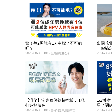
驚！每2男就有1人中標？不可能
出國花
吧？
一價搞
2026-08-06
2026-08-0
PR・台灣癌症基金會
【汎倫】洗完臉保養超輕鬆， 1瓶
1/2機
打造好氣色
男？關
2026-08-06
2026-08-0
PR・三得利健康網路商店