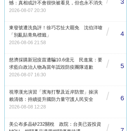
3
憾：真相或許不會很快被看見，但也永不消失
2026-08-07 20:30
東發號遭洗負評！徐巧芯扯大罷免 沈伯洋嗆
/
4
「別亂貼青鳥標籤」
2026-08-06 21:58
慈濟採購新冠疫苗遭騙10.6億元 民進黨：要
/
5
求藍白政治人物為當年詆毀防疫團隊道歉
2026-08-07 16:30
視導漢光演習「濱海打擊及近岸防禦」操演
/
6
賴清德：持續提升國防力量守護人民安全
2026-08-08 12:28
美公布多晶矽232關稅 政院：台美已簽投資
/
7