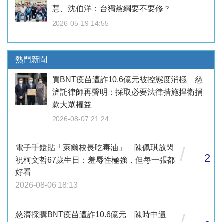
慧、沈伯洋：台獨黨綱要不要修？
2026-05-19 14:55
熱門新聞
買BNT疫苗遭詐10.6億元被控態度消極 慈
濟託律師再聲明：採取必要法律措施捍衛捐
款大眾權益
2026-08-07 21:24
電子手鐶貼「萊爾校長吃毒油」 陳佩琪放閃
/
2
祝柯文哲67歲生日：羞辱性極強，但每一張都
好看
2026-08-06 18:13
慈濟採購BNT疫苗遭詐10.6億元 陳時中遺
/