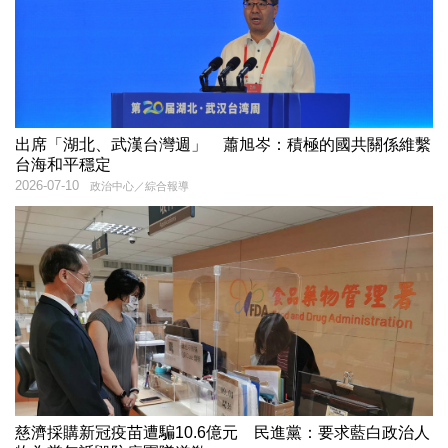
出席「湖北、武漢台灣週」 蕭旭岑：積極的國共關係維繫
台海和平穩定
2026-07-10
政治中心／綜合報導
慈濟採購新冠疫苗遭騙10.6億元 民進黨：要求藍白政治人