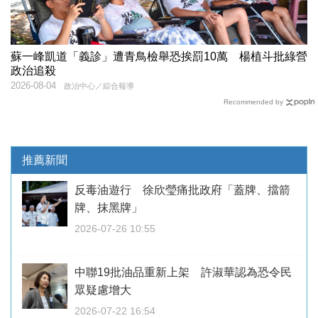
蘇一峰凱道「義診」遭青鳥檢舉恐挨罰10萬 楊植斗批綠營
政治追殺
2026-08-04
政治中心／綜合報導
Recommended by
推薦新聞
反毒油遊行 徐欣瑩痛批政府「蓋牌、擋箭
牌、抹黑牌」
2026-07-26 10:55
中聯19批油品重新上架 許淑華認為恐令民
眾疑慮增大
2026-07-22 16:54