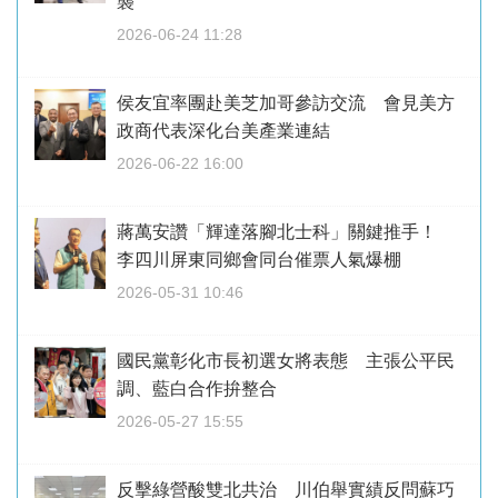
襲
2026-06-24 11:28
侯友宜率團赴美芝加哥參訪交流 會見美方
政商代表深化台美產業連結
2026-06-22 16:00
蔣萬安讚「輝達落腳北士科」關鍵推手！
李四川屏東同鄉會同台催票人氣爆棚
2026-05-31 10:46
國民黨彰化市長初選女將表態 主張公平民
調、藍白合作拚整合
2026-05-27 15:55
反擊綠營酸雙北共治 川伯舉實績反問蘇巧