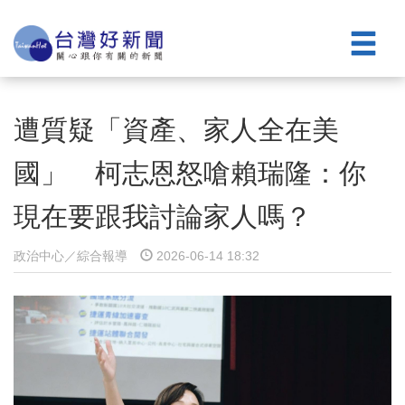
遭質疑「資產、家人全在美
國」 柯志恩怒嗆賴瑞隆：你
現在要跟我討論家人嗎？
政治中心／綜合報導
2026-06-14 18:32