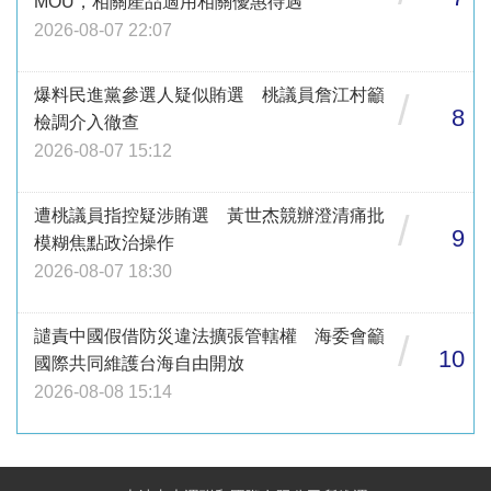
MOU，相關產品適用相關優惠待遇
2026-08-07 22:07
爆料民進黨參選人疑似賄選 桃議員詹江村籲
/
8
檢調介入徹查
2026-08-07 15:12
遭桃議員指控疑涉賄選 黃世杰競辦澄清痛批
/
9
模糊焦點政治操作
2026-08-07 18:30
譴責中國假借防災違法擴張管轄權 海委會籲
/
10
國際共同維護台海自由開放
2026-08-08 15:14