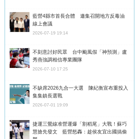
藍營4縣市首長合體 邀集召開地方反毒油
線上會議
2026-07-19 19:14
不刻意討好民眾 台中颱風假「神預測」盧
秀燕強調相信專業團隊
2026-07-10 17:25
不缺席2026九合一大選 陳紀衡宣布重投入
集集鎮長選戰
2026-07-01 19:09
捷運三鶯線准營運爆「割稻尾」大戰！蘇巧
慧搶先發文 藍營怒轟：趁侯友宜出國搞偷