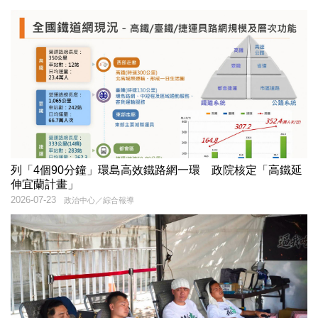
列「4個90分鐘」環島高效鐵路網一環 政院核定「高鐵延
伸宜蘭計畫」
2026-07-23
政治中心／綜合報導