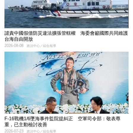
譴責中國假借防災違法擴張管轄權 海委會籲國際共同維護
台海自由開放
2026-08-08
政治中心／綜合報導
F-16戰機1/6墜海事件監院提糾正 空軍司令部：敬表尊
重，已主動檢討改善
2026-07-23
政治中心／綜合報導