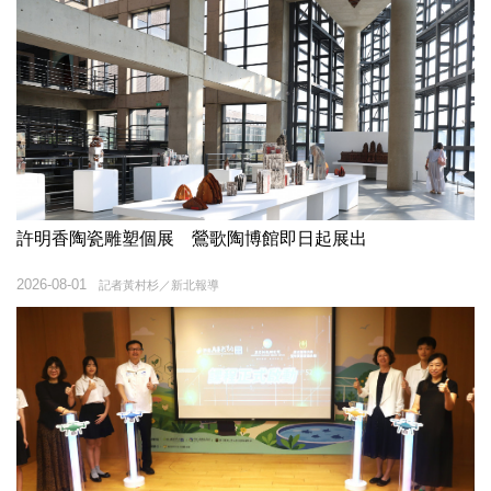
許明香陶瓷雕塑個展 鶯歌陶博館即日起展出
2026-08-01
記者黃村杉／新北報導