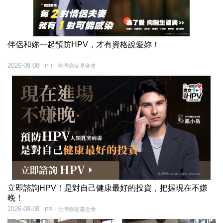
伴侶和妳一起預防HPV，才有資格說愛妳！
2026-08-08
PR・台灣癌症基金會
立即諮詢HPV！是對自己健康最好的投資，把握現在不嫌
晚！
2026-08-08
PR・台灣癌症基金會