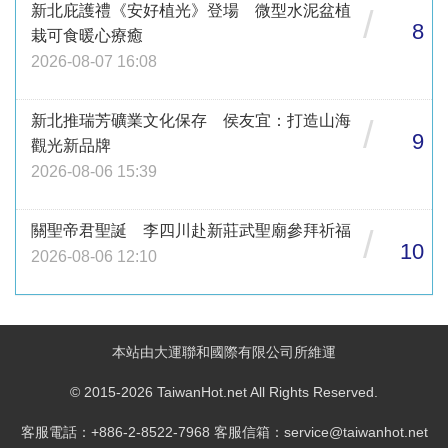
新北庇護禮《安好植光》登場 微型水泥盆植
/
8
栽可食暖心療癒
2026-08-07 16:08
新北推瑞芳礦業文化保存 侯友宜：打造山海
/
9
觀光新品牌
2026-08-06 15:39
關聖帝君聖誕 李四川赴新莊武聖廟參拜祈福
/
10
2026-08-06 12:10
本站由大運聯和國際有限公司所維運
© 2015-2026 TaiwanHot.net All Rights Reserved.
客服電話：+886-2-8522-7968 客服信箱：service@taiwanhot.net