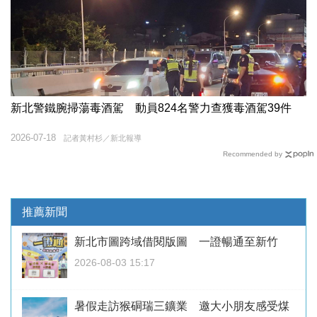
新北警鐵腕掃蕩毒酒駕 動員824名警力查獲毒酒駕39件
2026-07-18
記者黃村杉／新北報導
Recommended by
推薦新聞
新北市圖跨域借閱版圖 一證暢通至新竹
2026-08-03 15:17
暑假走訪猴硐瑞三鑛業 邀大小朋友感受煤