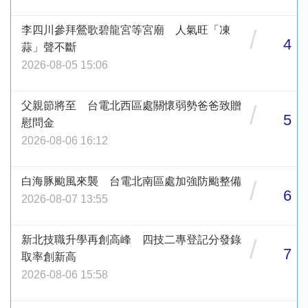
李四川參拜鶯歌碧龍宮等宮廟 人氣旺「凍
/
4
蒜」聲不斷
2026-08-05 15:06
父親節將至 台電北西區處關懷弱勢爸爸致贈
/
5
慰問金
2026-08-06 16:12
白海豚颱風來襲 台電北南區處加強防颱整備
/
6
2026-08-07 13:55
新北技職升學再創高峰 四技二專登記分發錄
/
7
取率創新高
2026-08-06 15:58