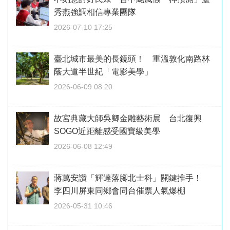
秀燕強調相信專業團隊
2026-07-10 17:25
臺北城市最美的長鏡頭！ 重溫敦化南路林
蔭大道半世紀「電影美學」
2026-06-09 08:20
故宮典藏大師吳卿金雕藝術展 台北復興
SOGO近距離感受國寶級美學
2026-06-08 12:49
蔣萬安讚「輝達落腳北士科」關鍵推手！
李四川屏東同鄉會同台催票人氣爆棚
2026-05-31 10:46