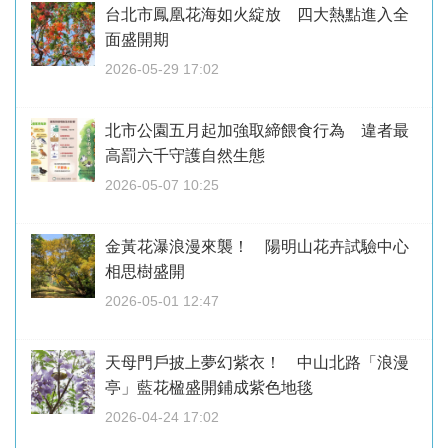
台北市鳳凰花海如火綻放 四大熱點進入全
面盛開期
2026-05-29 17:02
北市公園五月起加強取締餵食行為 違者最
高罰六千守護自然生態
2026-05-07 10:25
金黃花瀑浪漫來襲！ 陽明山花卉試驗中心
相思樹盛開
2026-05-01 12:47
天母門戶披上夢幻紫衣！ 中山北路「浪漫
亭」藍花楹盛開鋪成紫色地毯
2026-04-24 17:02