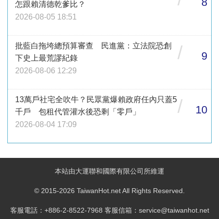
8
怎跟賴清德乾爹比？
2026-08-05 18:51
批藍白拖垮總預算審查 民進黨：立法院恐創
/
9
下史上最荒謬紀錄
2026-08-06 12:29
13萬戶社宅全吹牛？民眾黨爆賴政府任內只蓋5
/
10
千戶 包租代管灌水後恐剩「零戶」
2026-08-04 17:09
本站由大運聯和國際有限公司所維運
© 2015-2026 TaiwanHot.net All Rights Reserved.
客服電話：+886-2-8522-7968 客服信箱：service@taiwanhot.net