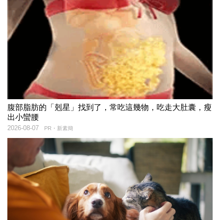
腹部脂肪的「剋星」找到了，常吃這幾物，吃走大肚囊，瘦
出小蠻腰
2026-08-07
PR・新素簡