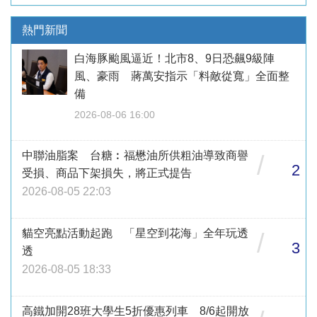
熱門新聞
白海豚颱風逼近！北市8、9日恐飆9級陣
風、豪雨 蔣萬安指示「料敵從寬」全面整
備
2026-08-06 16:00
中聯油脂案 台糖︰福懋油所供粗油導致商譽
/
2
受損、商品下架損失，將正式提告
2026-08-05 22:03
貓空亮點活動起跑 「星空到花海」全年玩透
/
3
透
2026-08-05 18:33
高鐵加開28班大學生5折優惠列車 8/6起開放