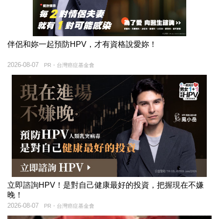
伴侶和妳一起預防HPV，才有資格說愛妳！
2026-08-07
PR・台灣癌症基金會
立即諮詢HPV！是對自己健康最好的投資，把握現在不嫌
晚！
2026-08-07
PR・台灣癌症基金會