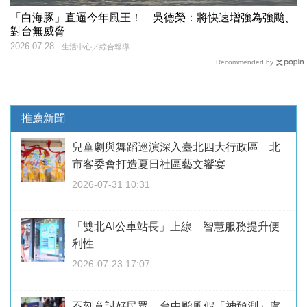
「白海豚」直逼今年風王！ 吳德榮：將快速增強為強颱、
對台無威脅
2026-07-28
生活中心／綜合報導
Recommended by
推薦新聞
兒童劇與舞蹈巡演深入臺北四大行政區 北
市客委會打造夏日社區藝文饗宴
2026-07-31 10:31
「雙北AI公車站長」上線 智慧服務提升便
利性
2026-07-23 17:07
不刻意討好民眾 台中颱風假「神預測」盧