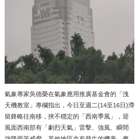
氣象專家吳德榮在氣象應用推廣基金會的「洩
天機教室」專欄指出，今日至週二(14至16日)滯
留鋒略往南移，挾不穩定的「西南季風」，迎
風面西南部有「劇烈天氣」雷擊、強風、瞬間
強降雨等威脅，其他地區亦有發生的機率，應