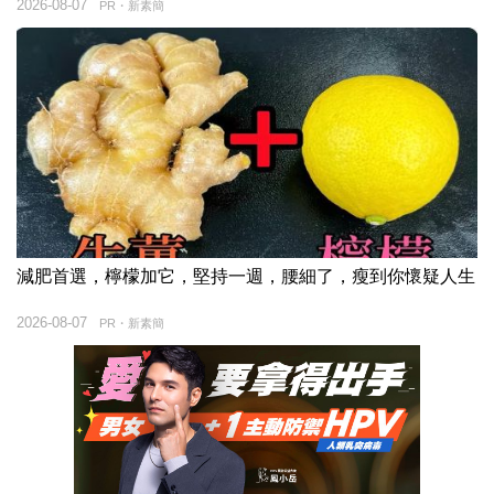
2026-08-07
PR・新素簡
減肥首選，檸檬加它，堅持一週，腰細了，瘦到你懷疑人生
2026-08-07
PR・新素簡