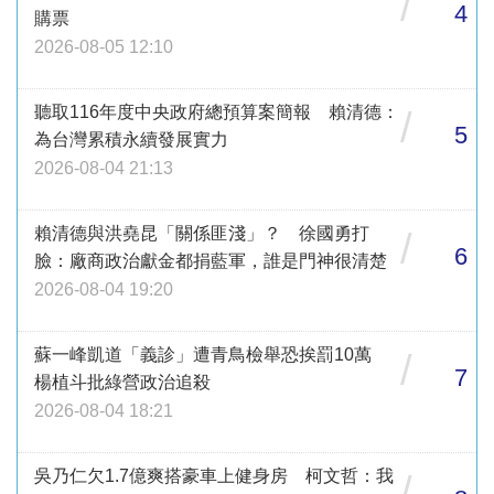
/
4
購票
2026-08-05 12:10
聽取116年度中央政府總預算案簡報 賴清德：
/
5
為台灣累積永續發展實力
2026-08-04 21:13
賴清德與洪堯昆「關係匪淺」？ 徐國勇打
/
6
臉：廠商政治獻金都捐藍軍，誰是門神很清楚
2026-08-04 19:20
蘇一峰凱道「義診」遭青鳥檢舉恐挨罰10萬
/
7
楊植斗批綠營政治追殺
2026-08-04 18:21
吳乃仁欠1.7億爽搭豪車上健身房 柯文哲：我
/