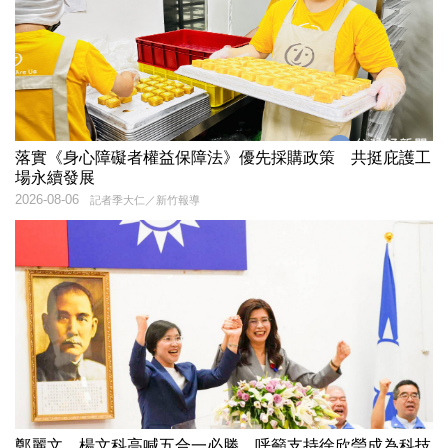
落實《身心障礙者權益保障法》優先採購政策 共挺庇護工
場永續發展
2026-08-06
記者季大仁／新竹報導
鄭麗文、楊文科高喊五合一必勝 呼籲支持徐欣瑩成為科技