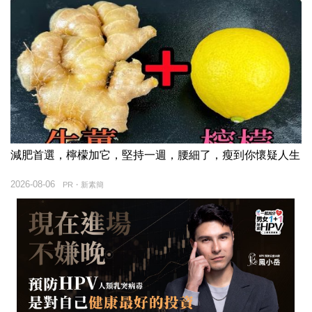
減肥首選，檸檬加它，堅持一週，腰細了，瘦到你懷疑人生
2026-08-06
PR・新素簡