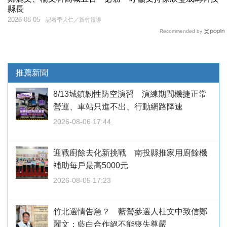
縣長
2026-08-05
記者季大仁／新竹報導
Recommended by
推薦新聞
8/13城鎮韌性防空演習 演練期間機捷正常
營運、車站只進不出、行動網路降速
2026-08-06 17:44
迎戰廚餘去化新挑戰 南投縣推家用廚餘機
補助每戶最高5000元
2026-08-05 17:23
竹北選情告急？ 藍營參選人杜文中致信鄭
麗文：藍白合作絕不能喪失尊嚴