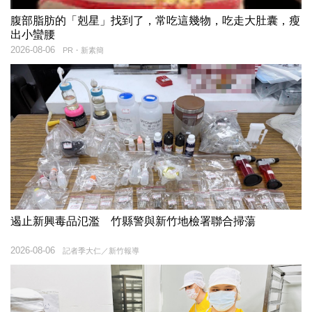
腹部脂肪的「剋星」找到了，常吃這幾物，吃走大肚囊，瘦
出小蠻腰
2026-08-06
PR・新素簡
遏止新興毒品氾濫 竹縣警與新竹地檢署聯合掃蕩
2026-08-06
記者季大仁／新竹報導