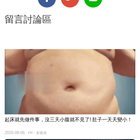
留言討論區
起床就先做件事，沒三天小腹就不見了! 肚子一天天變小！
2026-08-06
PR・新素簡