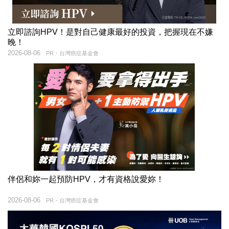
立即諮詢HPV！是對自己健康最好的投資，把握現在不嫌
晚！
2026-08-06
PR・台灣癌症基金會
伴侶和妳一起預防HPV，才有資格說愛妳！
2026-08-06
PR・台灣癌症基金會