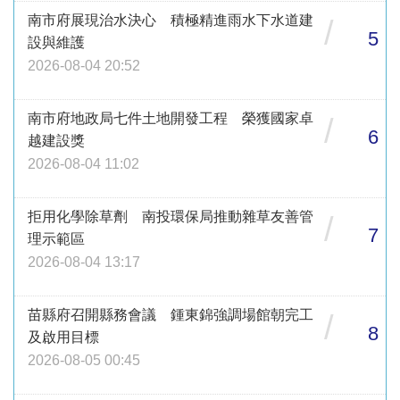
南市府展現治水決心 積極精進雨水下水道建
/
5
設與維護
2026-08-04 20:52
南市府地政局七件土地開發工程 榮獲國家卓
/
6
越建設獎
2026-08-04 11:02
拒用化學除草劑 南投環保局推動雜草友善管
/
7
理示範區
2026-08-04 13:17
苗縣府召開縣務會議 鍾東錦強調場館朝完工
/
8
及啟用目標
2026-08-05 00:45