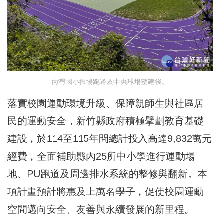
內灣國小操場跑道及中央球場整建後。
落實校園運動環境升級、保障親師生與社區居
民的運動安全，新竹縣政府積極擘劃教育基礎
建設，於114至115年間總計投入高達9,832萬元
經費，全面補助縣內25所中小學進行運動場
地、PU跑道及周邊排水系統的整修與翻新。本
項計畫預計將惠及上萬名學子，促使校園運動
空間邁向安全、友善與永續發展的新里程。