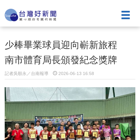
少棒畢業球員迎向嶄新旅程
南市體育局長頒發紀念獎牌
記者吳順永／台南報導
2026-06-13 16:58