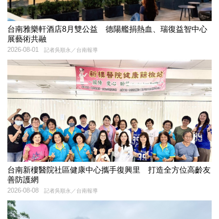
台南雅樂軒酒店8月雙公益 德陽艦捐熱血、瑞復益智中心
展藝術共融
2026-08-01
記者吳順永／台南報導
台南新樓醫院社區健康中心攜手復興里 打造全方位高齡友
善防護網
2026-08-08
記者吳順永／台南報導