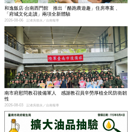
和逸飯店·台南西門館 推出「酪跑農遊趣」住房專案 、
「府城文化走讀」兩項全新體驗
2026-08-06
記者吳順永／台南報導
南市府慰問教召後備軍人 感謝教召員辛勞厚植全民防衛韌
性
2026-08-03
記者吳順永／台南報導