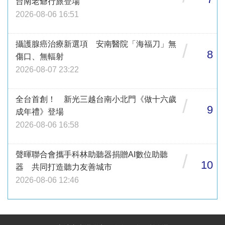
台南老爺行旅登場
2026-08-06 16:51
攝護腺癌治療新選項 安南醫院「海福刀」無
/
8
傷口、無輻射
2026-08-07 23:22
全台首創！ 新光三越台南小北門《做十六歲
/
9
成年禮》登場
2026-08-06 16:58
聲暉聯合會攜手科林助聽器捐贈AI數位助聽
/
10
器 共同打造聽力友善城市
2026-08-06 12:46