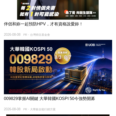
伴侶和妳一起預防HPV，才有資格說愛妳！
2026-08-08
PR・台灣癌症基金會
009829掌握AI關鍵 大華韓國KOSPI 50今強勢開募
2026-08-08
PR・大華銀全能行銷方案