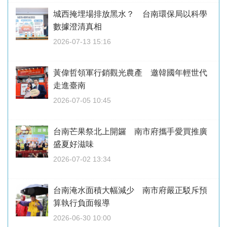
城西掩埋場排放黑水？ 台南環保局以科學
數據澄清真相
2026-07-13 15:16
黃偉哲領軍行銷觀光農產 邀韓國年輕世代
走進臺南
2026-07-05 10:45
台南芒果祭北上開鑼 南市府攜手愛買推廣
盛夏好滋味
2026-07-02 13:34
台南淹水面積大幅減少 南市府嚴正駁斥預
算執行負面報導
2026-06-30 10:00