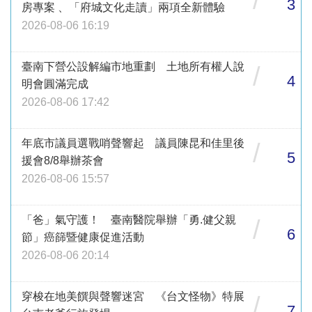
/
3
房專案 、「府城文化走讀」兩項全新體驗
2026-08-06 16:19
臺南下營公設解編市地重劃 土地所有權人說
/
4
明會圓滿完成
2026-08-06 17:42
年底市議員選戰哨聲響起 議員陳昆和佳里後
/
5
援會8/8舉辦茶會
2026-08-06 15:57
「爸」氣守護！ 臺南醫院舉辦「勇.健父親
/
6
節」癌篩暨健康促進活動
2026-08-06 20:14
穿梭在地美饌與聲響迷宮 《台文怪物》特展
/
7