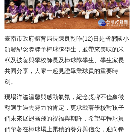
臺南市政府體育局長陳良乾昨(12)日赴省躬國小
頒發紀念獎牌予棒球隊學生，並帶來美味的米
糕及披薩與學校師長及棒球隊學生、學生家長
共同分享，大家一起見證畢業球員的重要時
刻。
現場洋溢溫馨與感動氣氛，紀念獎牌不僅象徵
對選手過去努力的肯定，更承載著學校對孩子
們未來展翅高飛的祝福與期許，希望年輕球員
們帶著在棒球場上累積的養分與信念，迎向嶄