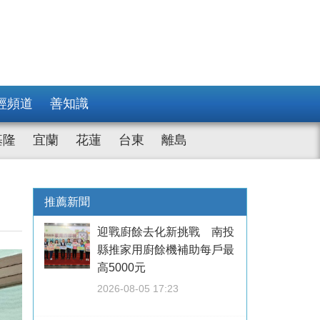
經頻道
善知識
基隆
宜蘭
花蓮
台東
離島
推薦新聞
迎戰廚餘去化新挑戰 南投
縣推家用廚餘機補助每戶最
高5000元
2026-08-05 17:23