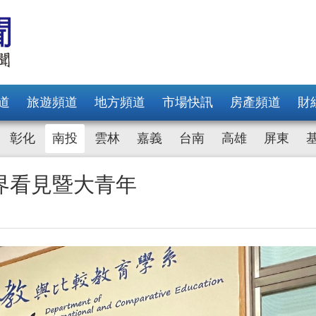
道
旅遊頻道
地方頻道
市場快訊
房產頻道
財
彰化
南投
雲林
嘉義
台南
高雄
屏東
界看見暨大青年