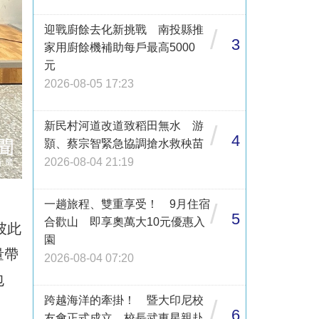
迎戰廚餘去化新挑戰 南投縣推
/
3
家用廚餘機補助每戶最高5000
元
2026-08-05 17:23
新民村河道改道致稻田無水 游
/
4
顥、蔡宗智緊急協調搶水救秧苗
2026-08-04 21:19
一趟旅程、雙重享受！ 9月住宿
/
5
合歡山 即享奧萬大10元優惠入
彼此
園
量帶
2026-08-04 07:20
包
跨越海洋的牽掛！ 暨大印尼校
/
6
友會正式成立 校長武東星親赴