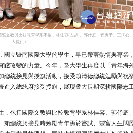
際文教與比較教育學系學生，林佳容(左起)、郭伃庭、程惠予、王筠心
大提供）
，國立暨南國際大學的學生，早已帶著熱情與專業
實踐改變的力量。今年，暨大學生再度以「青年海
加總統接見與授旗活動，接受賴清德總統勉勵與祝
表進入總統府接受授旗，展現暨大長期深耕國際志
生，包括國際文教與比較教育學系林佳容、郭伃庭
。賴總統於接見時勉勵青年勇於嘗試、豐富人生閱