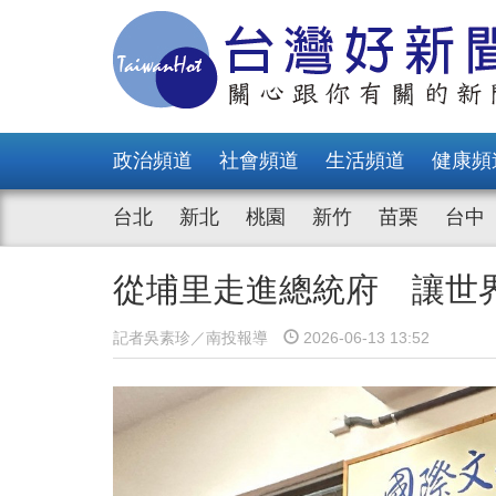
政治頻道
社會頻道
生活頻道
健康頻
台北
新北
桃園
新竹
苗栗
台中
從埔里走進總統府 讓世
記者吳素珍／南投報導
2026-06-13 13:52