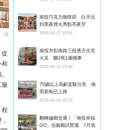
南投巧克力咖啡節 白天玩
到黑夜煙火秀點亮夜空
2026-06-27 18:56
。（暨
南投市彰南路三段透天住宅
，從
火災 釀2死1傷憾事
外和
2026-06-14 15:38
福。
工服
70歲以上高齡駕駛注意 換
照新制已上路
2026-06-04 20:32
、程
翻轉偏鄉交通！「南投幸福
歷，
GO」信義鄉試營運 7月底