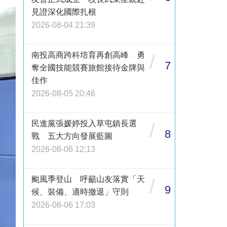
見證深化國際扎根
2026-08-04 21:39
南投高商跨科培育再創高峰 勇
/
7
奪全國技能競賽旅館接待金牌與
佳作
2026-08-05 20:46
民進黨張媛婷投入草屯鎮長選
/
8
戰 五大方向發展藍圖
2026-08-06 12:13
颱風季登山 呼籲山友落實「天
/
9
候、裝備、適時撤退」守則
2026-08-06 17:03