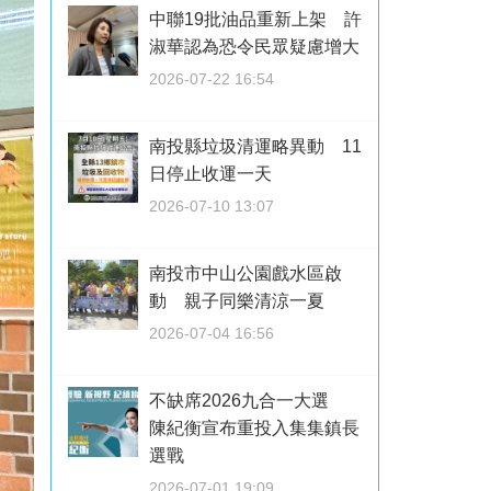
中聯19批油品重新上架 許
淑華認為恐令民眾疑慮增大
2026-07-22 16:54
南投縣垃圾清運略異動 11
日停止收運一天
2026-07-10 13:07
南投市中山公園戲水區啟
動 親子同樂清涼一夏
2026-07-04 16:56
不缺席2026九合一大選
陳紀衡宣布重投入集集鎮長
選戰
2026-07-01 19:09