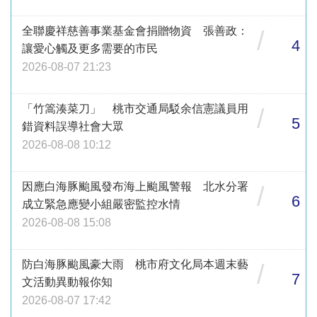
全聯慶祥慈善事業基金會捐贈物資 張善政：
/
4
讓愛心觸及更多需要的市民
2026-08-07 21:23
「竹篙湊菜刀」 桃市交通局駁余信憲議員用
/
5
錯資料誤導社會大眾
2026-08-08 10:12
因應白海豚颱風發布海上颱風警報 北水分署
/
6
成立緊急應變小組嚴密監控水情
2026-08-08 15:08
防白海豚颱風豪大雨 桃市府文化局本週末藝
/
7
文活動異動報你知
2026-08-07 17:42