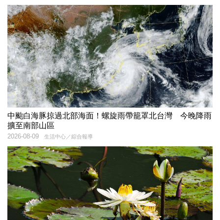
中颱白海豚掠過北部海面！螺旋雨帶籠罩北台灣 今晚降雨
擴至南部山區
2026-08-09
生活中心／綜合報導