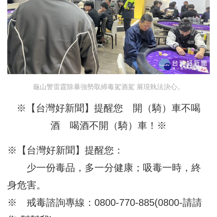
龜山警雷霆除暴強勢取締毒駕酒駕 展現執法決心。
※【台灣好新聞】提醒您 開（騎）車不喝
酒 喝酒不開（騎）車！※
※【台灣好新聞】提醒您：
少一份毒品，多一分健康；吸毒一時，終
身危害。
※ 戒毒諮詢專線：0800-770-885(0800-請請