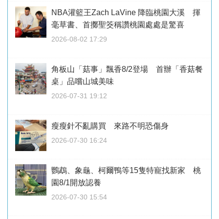
NBA灌籃王Zach LaVine 降臨桃園大溪 揮
毫草書、首擲聖筊稱讚桃園處處是驚喜
2026-08-02 17:29
角板山「菇事」飄香8/2登場 首辦「香菇餐
桌」品嚐山城美味
2026-07-31 19:12
瘦瘦針不亂購買 來路不明恐傷身
2026-07-30 16:24
鸚鵡、象龜、柯爾鴨等15隻特寵找新家 桃
園8/1開放認養
2026-07-30 15:54