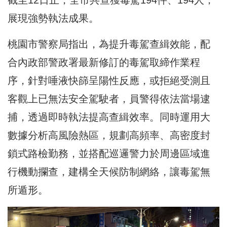
展現強勢執法成果。
桃園市警察局指出，為提升毒駕查緝效能，配
合內政部警政署最新修訂的毒駕取締作業程
序，針對唾液快篩呈陽性反應，或拒絕受測且
客觀上已無法安全駕駛者，員警得依法當場逮
捕，透過即時執法提高查緝效率。同時運用大
數據分析高風險熱區，規劃高頻率、高密度封
鎖式路檢勤務，並搭配巡邏警力於周邊區域進
行機動攔查，建構全天候防制網絡，讓毒駕無
所遁形。