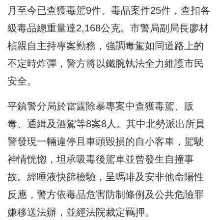
月至今已查獲毒駕9件、毒品案件25件，查扣各
級毒品總重量達2,168公克。市警局副局長廖材
楨親自主持專案勤務，強調毒駕如同道路上的
不定時炸彈，警方將以鐵腕執法全力維護市民
安全。
平鎮警分局於雷霆除暴專案中查獲毒駕、販
毒、通緝及酒駕等8案8人。其中北勢派出所員
警發現一輛違停且車頭毀損的自小客車，駕駛
神情恍惚，坦承吸毒後駕車並曾發生自撞事
故。經唾液快篩檢驗，呈嗎啡及安非他命陽性
反應，警方依毒品危害防制條例及公共危險罪
嫌移送法辦，並經法院裁定羈押。