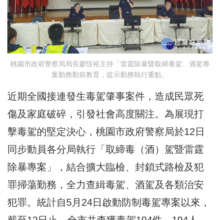
桃園市政府警察局局長廖恆裕主持「雷霆除暴暨取締毒駕、酒駕專
案勤務勤前教育，提示勤務執行重點。
近期全國接連發生毒駕肇事案件，造成民眾死
傷及家庭破碎，引發社會高度關注。為展現打
擊毒駕的堅定決心，桃園市政府警察局於12日
同步動員各分局執行「取締毒（酒）駕暨雷霆
除暴專案」，結合擴大臨檢、封鎖式路檢及犯
罪掃蕩勤務，全力查緝毒駕、酒駕及各類治安
犯罪。統計自5月24日啟動防制毒駕專案以來，
截至12日止，全市共查獲毒駕194件、194人，