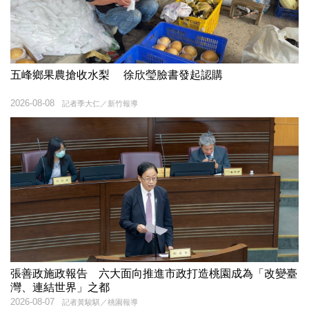
五峰鄉果農搶收水梨 徐欣瑩臉書發起認購
2026-08-08
記者季大仁／新竹報導
張善政施政報告 六大面向推進市政打造桃園成為「改變臺
灣、連結世界」之都
2026-08-07
記者黃駿騏／桃園報導