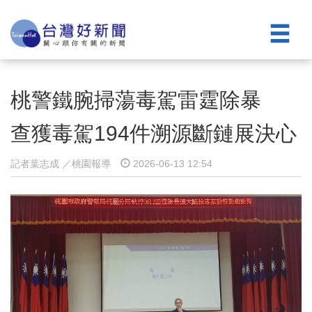
桃警鐵腕掃蕩毒駕雷霆除暴
查獲毒駕194件溯源斷鏈展決心
記者葉志成 ／桃園報導
2026-06-13 12:54