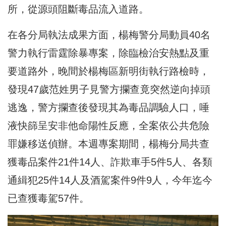
所，從源頭阻斷毒品流入道路。
在各分局執法成果方面，楊梅警分局動員40名
警力執行雷霆除暴專案，除臨檢治安熱點及重
要道路外，晚間於楊梅區新明街執行路檢時，
發現47歲范姓男子見警方攔查竟突然逆向掉頭
逃逸，警方攔查後發現其為毒品調驗人口，唾
液快篩呈安非他命陽性反應，全案依公共危險
罪嫌移送偵辦。本週專案期間，楊梅分局共查
獲毒品案件21件14人、詐欺車手5件5人、各類
通緝犯25件14人及酒駕案件9件9人，今年迄今
已查獲毒駕57件。