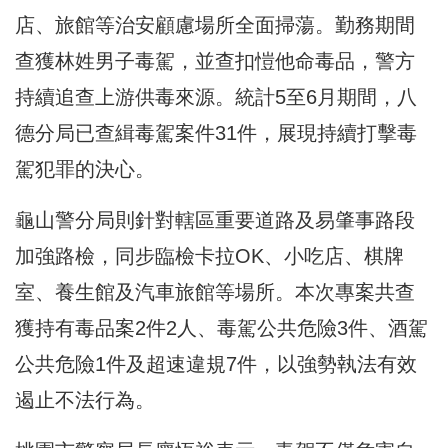
店、旅館等治安顧慮場所全面掃蕩。勤務期間
查獲林姓男子毒駕，並查扣愷他命毒品，警方
持續追查上游供毒來源。統計5至6月期間，八
德分局已查緝毒駕案件31件，展現持續打擊毒
駕犯罪的決心。
龜山警分局則針對轄區重要道路及易肇事路段
加強路檢，同步臨檢卡拉OK、小吃店、棋牌
室、養生館及汽車旅館等場所。本次專案共查
獲持有毒品案2件2人、毒駕公共危險3件、酒駕
公共危險1件及超速違規7件，以強勢執法有效
遏止不法行為。