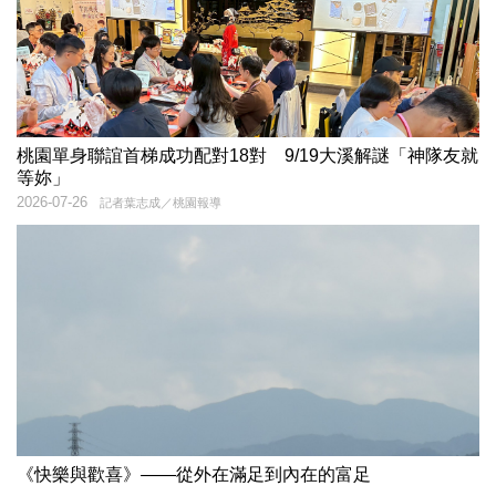
桃園單身聯誼首梯成功配對18對 9/19大溪解謎「神隊友就
等妳」
2026-07-26
記者葉志成／桃園報導
《快樂與歡喜》——從外在滿足到內在的富足