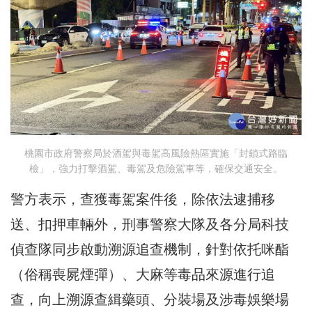
桃園市政府警察局於酒駕與毒駕高風險熱區實施「封鎖式路臨
檢」，強力打擊酒駕、毒駕及危險駕車等，確保交通安全。
警方表示，查獲毒駕案件後，除依法逮捕移
送、扣押車輛外，刑事警察大隊及各分局科技
偵查隊同步啟動溯源追查機制，針對依托咪酯
（俗稱喪屍煙彈）、大麻等毒品來源進行追
查，向上溯源查緝藥頭、分裝場及涉毒娛樂場