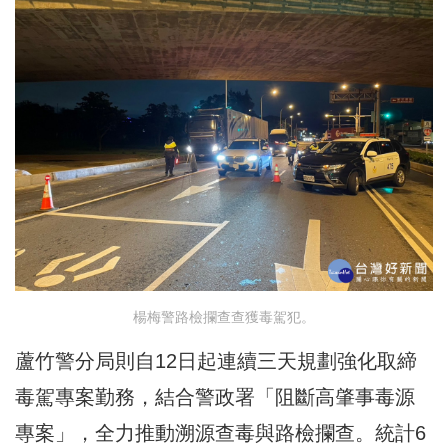
楊梅警路檢攔查查獲毒駕犯。
蘆竹警分局則自12日起連續三天規劃強化取締
毒駕專案勤務，結合警政署「阻斷高肇事毒源
專案」，全力推動溯源查毒與路檢攔查。統計6