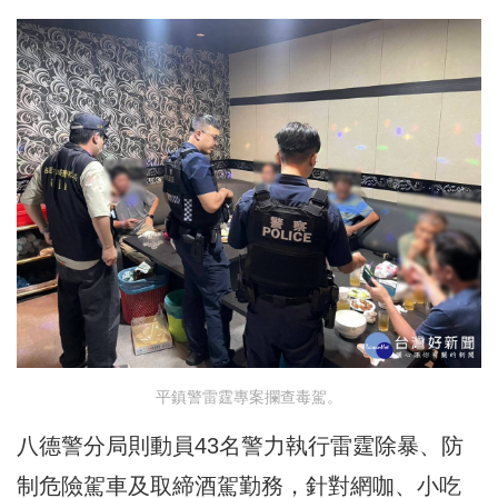
平鎮警雷霆專案攔查毒駕。
八德警分局則動員43名警力執行雷霆除暴、防
制危險駕車及取締酒駕勤務，針對網咖、小吃