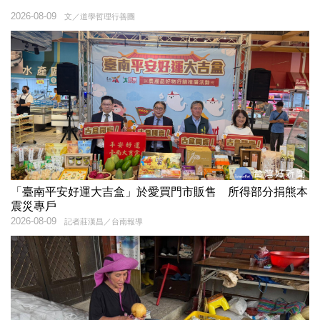
2026-08-09
文／道學哲理⾏善團
「臺南平安好運大吉盒」於愛買門市販售 所得部分捐熊本
震災專戶
2026-08-09
記者莊漢昌／台南報導