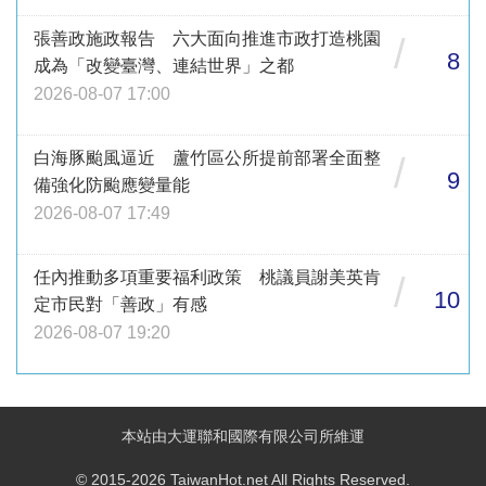
張善政施政報告 六大面向推進市政打造桃園
/
8
成為「改變臺灣、連結世界」之都
2026-08-07 17:00
白海豚颱風逼近 蘆竹區公所提前部署全面整
/
9
備強化防颱應變量能
2026-08-07 17:49
任內推動多項重要福利政策 桃議員謝美英肯
/
10
定市民對「善政」有感
2026-08-07 19:20
本站由大運聯和國際有限公司所維運
© 2015-2026 TaiwanHot.net All Rights Reserved.