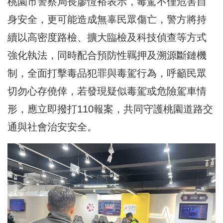
桃園市警察局長廖恆裕表示，毒駕不僅危害自
身安全，更可能造成無辜民眾傷亡，警方將持
續以高密度路檢、擴大臨檢及科技偵查等方式
強化執法，同時配合預防性羈押及溯源斷鏈機
制，全面打擊毒品犯罪與毒駕行為，呼籲民眾
切勿心存僥倖，若發現疑似毒駕或危險駕車情
形，應立即撥打110報案，共同守護桃園道路交
通與社會治安安全。