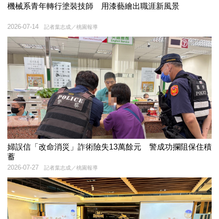
機械系青年轉行塗裝技師 用漆藝繪出職涯新風景
2026-07-14
記者葉志成／桃園報導
婦誤信「改命消災」詐術險失13萬餘元 警成功攔阻保住積
蓄
2026-07-27
記者葉志成／桃園報導