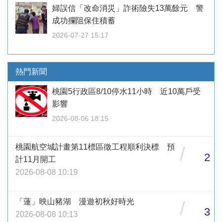
婦誤信「改命消災」詐術險失13萬餘元 警
成功攔阻保住積蓄
2026-07-27 15:17
熱門新聞
桃園5行政區8/10停水11小時 近10萬戶受
影響
2026-08-06 18:15
桃園航空城計畫第11標區徵工程順利決標 預
/
2
計11月開工
2026-08-08 10:19
「蓮」映山豬湖 漫遊初秋好時光
/
3
2026-08-08 10:13