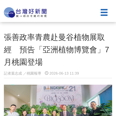
張善政率青農赴曼谷植物展取
經 預告「亞洲植物博覽會」7
月桃園登場
記者葉志成 ／桃園報導
2026-06-13 11:39