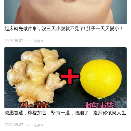
起床就先做件事，沒三天小腹就不見了! 肚子一天天變小！
2026-08-07
PR・新素簡
減肥首選，檸檬加它，堅持一週，腰細了，瘦到你懷疑人生
2026-08-07
PR・新素簡