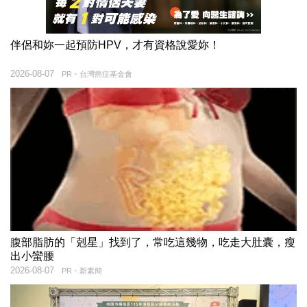
伴侶和妳一起預防HPV，才有資格說愛妳！
2026-08-07
PR・台灣癌症基金會
腹部脂肪的「剋星」找到了，常吃這幾物，吃走大肚囊，瘦
出小蠻腰
2026-08-07
PR・新素簡