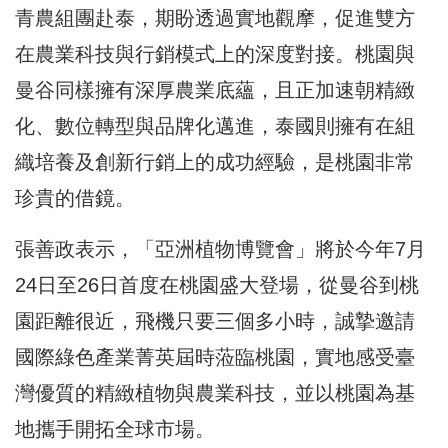
青農組團赴泰，期盼透過實地觀摩，促進雙方
在農業科技與行銷模式上的深度對接。桃園與
曼谷同樣擁有深厚農業底蘊，且正加速朝精緻
化、數位轉型與品牌化邁進，泰國則擁有在組
織培養及創新行銷上的成功經驗，是桃園非常
珍貴的借鏡。
張善政表示，「亞洲植物博覽會」將於今年7月
24日至26日首度在桃園盛大登場，從曼谷到桃
園距離很近，飛機只要三個多小時，誠摯邀請
國際綠色產業菁英屆時蒞臨桃園，實地感受臺
灣優質的精緻植物與農業科技，並以桃園為基
地攜手開拓全球市場。