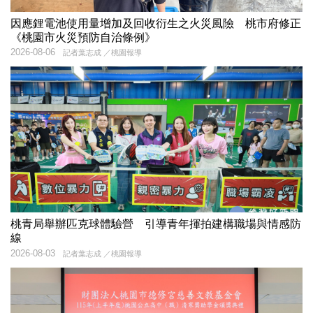
因應鋰電池使用量增加及回收衍生之火災風險 桃市府修正
《桃園市火災預防自治條例》
2026-08-06
記者葉志成 ／桃園報導
桃青局舉辦匹克球體驗營 引導青年揮拍建構職場與情感防
線
2026-08-03
記者葉志成 ／桃園報導