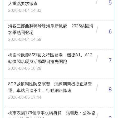
/
5
大重點要求徹查
2026-08-04 14:33
海客三部曲翻轉珍珠海岸新風貌 2026桃園海
/
6
客季熱鬧登場
2026-08-04 14:59
桃園冷飲節8/21藝文特區登場 機捷A1、A12
/
7
站快閃店暖身活動即日搶先開跑
2026-08-06 16:29
8/13城鎮韌性防空演習 演練期間機捷正常營
/
8
運、車站只進不出、行動網路降速
2026-08-06 17:44
桃市表揚179個淨零永續典範 張善政：公私協
/