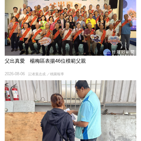
父出真愛 楊梅區表揚46位模範父親
2026-08-06
記者葉志成 ／桃園報導