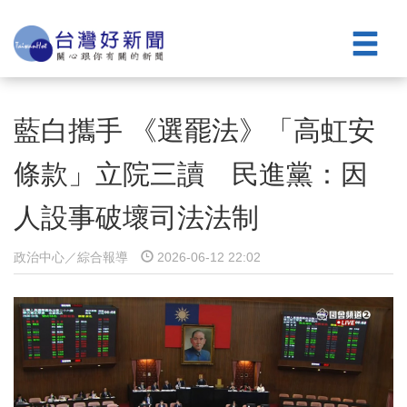
藍白攜手 《選罷法》「高虹安
條款」立院三讀 民進黨：因
人設事破壞司法法制
政治中心／綜合報導
2026-06-12 22:02