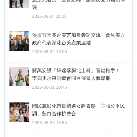
襲
2026-06-24 11:28
侯友宜率團赴美芝加哥參訪交流 會見美方
政商代表深化台美產業連結
2026-06-22 16:00
蔣萬安讚「輝達落腳北士科」關鍵推手！
李四川屏東同鄉會同台催票人氣爆棚
2026-05-31 10:46
國民黨彰化市長初選女將表態 主張公平民
調、藍白合作拚整合
2026-05-27 15:55