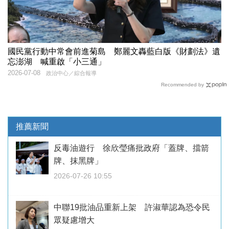
國民黨行動中常會前進菊島 鄭麗文轟藍白版《財劃法》遺
忘澎湖 喊重啟「小三通」
2026-07-08
政治中心／綜合報導
Recommended by
推薦新聞
反毒油遊行 徐欣瑩痛批政府「蓋牌、擋箭
牌、抹黑牌」
2026-07-26 10:55
中聯19批油品重新上架 許淑華認為恐令民
眾疑慮增大