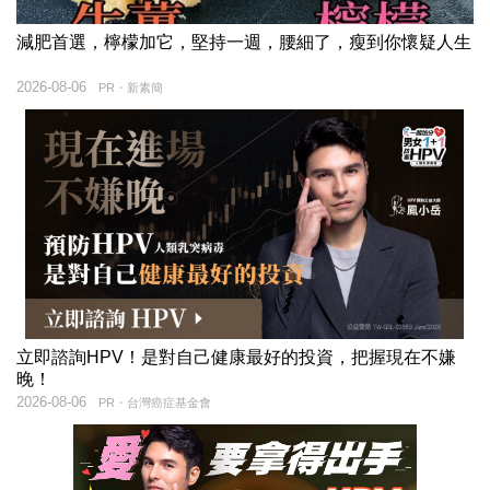
減肥首選，檸檬加它，堅持一週，腰細了，瘦到你懷疑人生
2026-08-06
PR・新素簡
立即諮詢HPV！是對自己健康最好的投資，把握現在不嫌
晚！
2026-08-06
PR・台灣癌症基金會