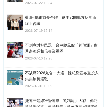
2026-07-22 16:54
藍營4縣市首長合體 邀集召開地方反毒油
線上會議
2026-07-19 19:14
不刻意討好民眾 台中颱風假「神預測」盧
秀燕強調相信專業團隊
2026-07-10 17:25
不缺席2026九合一大選 陳紀衡宣布重投入
集集鎮長選戰
2026-07-01 19:09
捷運三鶯線准營運爆「割稻尾」大戰！蘇巧
慧搶先發文 藍營怒轟：趁侯友宜出國搞偷