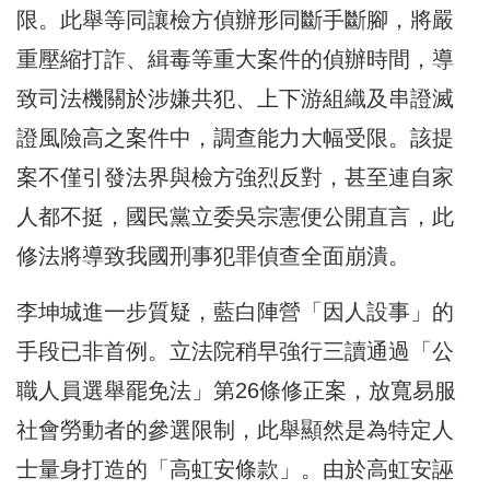
限。此舉等同讓檢方偵辦形同斷手斷腳，將嚴
重壓縮打詐、緝毒等重大案件的偵辦時間，導
致司法機關於涉嫌共犯、上下游組織及串證滅
證風險高之案件中，調查能力大幅受限。該提
案不僅引發法界與檢方強烈反對，甚至連自家
人都不挺，國民黨立委吳宗憲便公開直言，此
修法將導致我國刑事犯罪偵查全面崩潰。
李坤城進一步質疑，藍白陣營「因人設事」的
手段已非首例。立法院稍早強行三讀通過「公
職人員選舉罷免法」第26條修正案，放寬易服
社會勞動者的參選限制，此舉顯然是為特定人
士量身打造的「高虹安條款」。由於高虹安誣