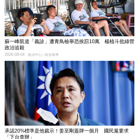
蘇一峰凱道「義診」遭青鳥檢舉恐挨罰10萬 楊植斗批綠營
政治追殺
2026-08-04
政治中心／綜合報導
承認20%標準是他裁示！姜至剛蓋牌一個月 國民黨要求
「下台查辦」