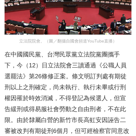
立法院院會。（圖／翻攝自國會頻道YouTube直播）
在中國國民黨、台灣民眾黨立法院黨團攜手
下，今（12）日立法院會三讀通過《公職人員
選罷法》第26條修正案。條文明訂判處有期徒
刑以上之刑確定，尚未執行、執行未畢或行刑
權因罹於時效消滅，不得登記為候選人，但宣
告緩刑或得易服社會勞動之自由刑者，不在此
限。由於隸屬白營的新竹市長高虹安因誣告二
審被改判有期徒刑6個月，但可經檢察官同意改