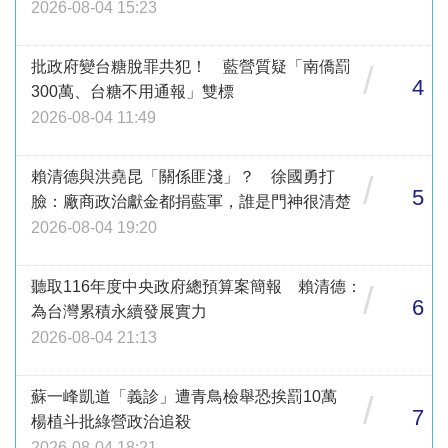
2026-08-04 15:23
批政府變台糖脫罪共犯！ 藍營質疑「南僑罰
/
4
300萬、台糖不用通報」雙標
2026-08-04 11:49
賴清德與洪堯昆「關係匪淺」？ 徐國勇打
/
5
臉：廠商政治獻金都捐藍軍，誰是門神很清楚
2026-08-04 19:20
聽取116年度中央政府總預算案簡報 賴清德：
/
6
為台灣累積永續發展實力
2026-08-04 21:13
蘇一峰凱道「義診」遭青鳥檢舉恐挨罰10萬
/
7
楊植斗批綠營政治追殺
2026-08-04 18:21