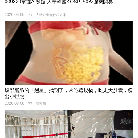
009829掌握AI關鍵 大華韓國KOSPI 50今強勢開募
2026-08-06
PR・大華銀全能行銷方案
腹部脂肪的「剋星」找到了，常吃這幾物，吃走大肚囊，瘦
出小蠻腰
2026-08-06
PR・新素簡