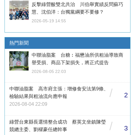
反擊綠營酸雙北共治 川伯舉實績反問蘇巧
慧、沈伯洋：台獨黨綱要不要修？
2026-05-19 14:55
熱門新聞
中聯油脂案 台糖︰福懋油所供粗油導致商
譽受損、商品下架損失，將正式提告
2026-08-05 22:03
中聯油脂案 高市府主張：增修食安法第9條、
/
2
檢驗結果與粗油流向應申報
2026-08-04 22:09
綠營台東縣長選情整合成功 蔡英文坐鎮陳瑩
/
3
競總主委、劉櫂豪任總幹事