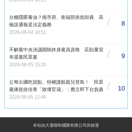
台糖隱匿毒油？南市府、衛福部挨批卸責 高
/
8
檢說通報是法定義務
2026-08-04 18:51
不解黨中央決議開除終身黨員資格 莊貽量宣
/
9
布退黨民眾黨
2026-08-05 15:20
公帑出國吃甜點、特權護航親兒登島！ 民眾
/
10
黨痛批徐佳青「敗壞官箴」：應立即下台負責
2026-08-05 12:46
本站由大運聯和國際有限公司所維運