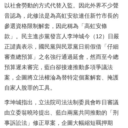
以社會勞動的方式代替入監。因此外界不少聲
音認為，此修法是為高虹安欲連任新竹市長的
參選資格限制解套，因此稱為「高虹安條
款」。民主進步黨發言人李坤城今（12）日嚴
正譴責表示，國民黨與民眾黨日前假借「仔細
審查總預算」之名強行通過延會，然而至今總
預算遲未審完，藍白卻接連推動多項爭議法
案，企圖將立法權淪為替特定個案解套、掩護
自家人脫罪的工具。
李坤城指出，立法院司法法制委員會昨日審議
由立委翁曉玲提出、藍白兩黨共同推動的「刑
事訴訟法」修正草案，企圖大幅縮短羈押期