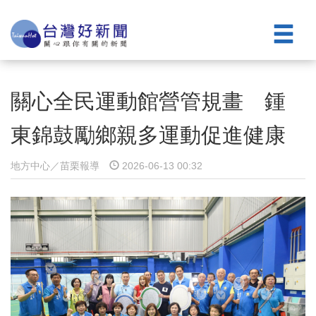
關心全民運動館營管規畫 鍾
東錦鼓勵鄉親多運動促進健康
地方中心／苗栗報導
2026-06-13 00:32