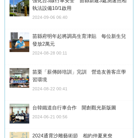
強化台3線行車安全 苗縣新建3處測速照相
執法設備10/1啟用
2024-09-06 06:40
苗縣府明年起將調高生育津貼 每位新生兒
發放2萬元
2024-08-28 00:11
苗栗「薪傳師培訓」完訓 營造友善客庄學
習環境
2024-08-22 00:41
台韓鐵道自行車合作 開創觀光新版圖
2024-06-21 00:56
2024通霄沙雕藝術節 相約仲夏來尞