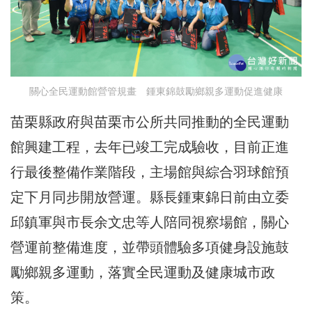
關心全民運動館營管規畫 鍾東錦鼓勵鄉親多運動促進健康
苗栗縣政府與苗栗市公所共同推動的全民運動
館興建工程，去年已竣工完成驗收，目前正進
行最後整備作業階段，主場館與綜合羽球館預
定下月同步開放營運。縣長鍾東錦日前由立委
邱鎮軍與市長余文忠等人陪同視察場館，關心
營運前整備進度，並帶頭體驗多項健身設施鼓
勵鄉親多運動，落實全民運動及健康城市政
策。