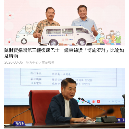
陳財寶捐贈第三輛復康巴士 鍾東錦讚「博施濟群」比喻如
及時雨
2026-08-06
地方中心／苗栗報導