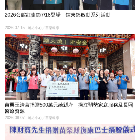
2026公館紅棗節7/18登場 鍾東錦啟動系列活動
2026-07-15
地方中心／苗栗報導
苗栗玉清宮捐贈500萬元給縣府 挹注弱勢家庭服務及長照
醫療資源
2026-08-07
地方中心／苗栗報導