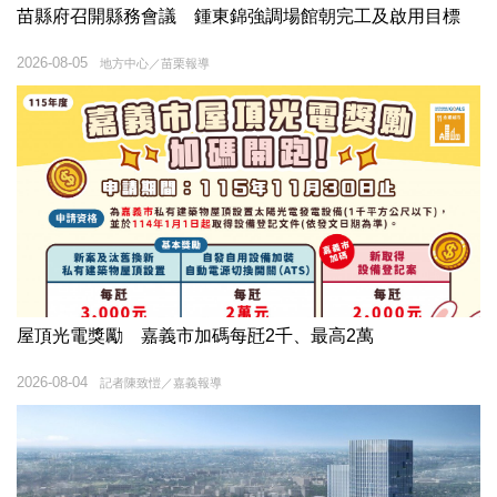
苗縣府召開縣務會議 鍾東錦強調場館朝完工及啟用目標
2026-08-05
地方中心／苗栗報導
屋頂光電獎勵 嘉義市加碼每瓩2千、最高2萬
2026-08-04
記者陳致愷／嘉義報導