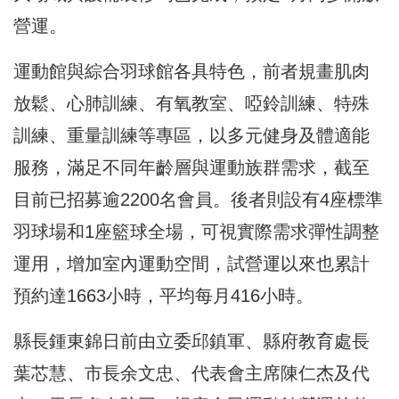
營運。
運動館與綜合羽球館各具特色，前者規畫肌肉
放鬆、心肺訓練、有氧教室、啞鈴訓練、特殊
訓練、重量訓練等專區，以多元健身及體適能
服務，滿足不同年齡層與運動族群需求，截至
目前已招募逾2200名會員。後者則設有4座標準
羽球場和1座籃球全場，可視實際需求彈性調整
運用，增加室內運動空間，試營運以來也累計
預約達1663小時，平均每月416小時。
縣長鍾東錦日前由立委邱鎮軍、縣府教育處長
葉芯慧、市長余文忠、代表會主席陳仁杰及代