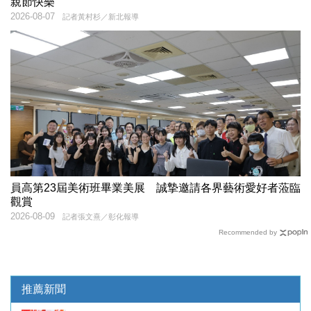
親節快樂
2026-08-07
記者黃村杉／新北報導
員高第23屆美術班畢業美展 誠摯邀請各界藝術愛好者蒞臨
觀賞
2026-08-09
記者張文熹／彰化報導
Recommended by
推薦新聞