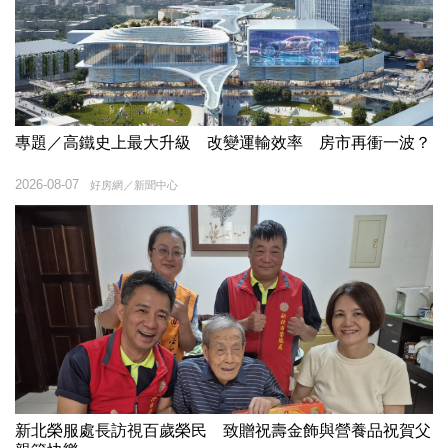
專題／高鐵史上最大升級 改變運輸效率 房市再衝一波？
2026-08-07
好房網／新聞中心
新北榮服處長訪視百歲榮民 致贈祝壽金飾與營養品祝賀父