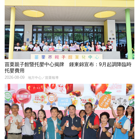
苗栗親子館暨托嬰中心揭牌 鍾東錦宣布：9月起調降臨時
托嬰費用
2026-08-09
地方中心／苗栗報導