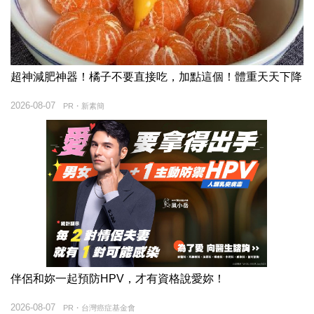
超神減肥神器！橘子不要直接吃，加點這個！體重天天下降
2026-08-07
PR・新素簡
伴侶和妳一起預防HPV，才有資格說愛妳！
2026-08-07
PR・台灣癌症基金會