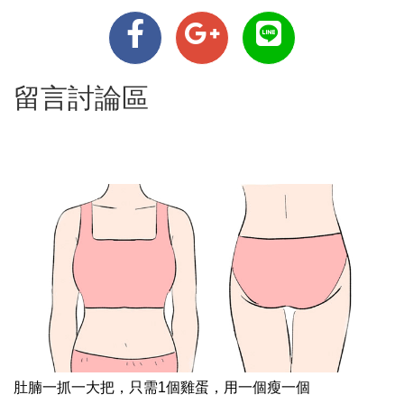
留言討論區
肚腩一抓一大把，只需1個雞蛋，用一個瘦一個