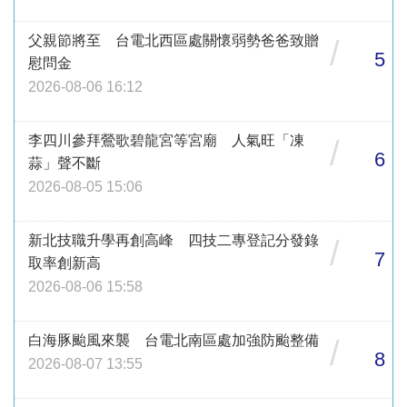
父親節將至 台電北西區處關懷弱勢爸爸致贈
/
5
慰問金
2026-08-06 16:12
李四川參拜鶯歌碧龍宮等宮廟 人氣旺「凍
/
6
蒜」聲不斷
2026-08-05 15:06
新北技職升學再創高峰 四技二專登記分發錄
/
7
取率創新高
2026-08-06 15:58
白海豚颱風來襲 台電北南區處加強防颱整備
/
8
2026-08-07 13:55