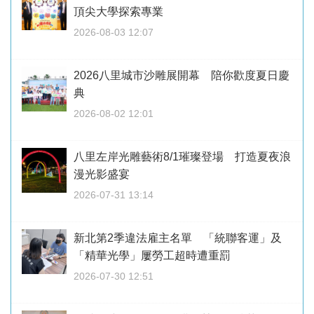
頂尖大學探索專業
2026-08-03 12:07
2026八里城市沙雕展開幕 陪你歡度夏日慶
典
2026-08-02 12:01
八里左岸光雕藝術8/1璀璨登場 打造夏夜浪
漫光影盛宴
2026-07-31 13:14
新北第2季違法雇主名單 「統聯客運」及
「精華光學」屢勞工超時遭重罰
2026-07-30 12:51