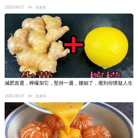
2026-08-07
PR・新素簡
減肥首選，檸檬加它，堅持一週，腰細了，瘦到你懷疑人生
2026-08-07
PR・新素簡