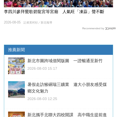
李四川參拜鶯歌碧龍宮等宮廟 人氣旺「凍蒜」聲不斷
2026-08-05
記者黃村杉／新北報導
Recommended by
推薦新聞
新北市圖跨域借閱版圖 一證暢通至新竹
2026-08-03 15:17
暑假走訪猴硐瑞三鑛業 邀大小朋友感受煤
鄉文化魅力
2026-08-03 12:25
新北攜手北聯大四校開課 高中職生提前進