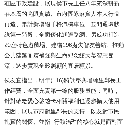
莊區市政建設，展現侯市長上任八年來深耕新
莊基層的亮眼實績。市府團隊落實人本人行道
再造、累計新增逾千格汽機車位，並開通環狀
線第一階段，全面優化通達路網。另成功打造
20座特色遊戲場、建構196處失智友善站、推動
公共建築耐震補強與生命紀念館天幕智慧節
流，逐步實現全齡照顧的宜居願景。
侯友宜指出，明年(116)將調整與增編里鄰長工
作經費，全面充實第一線的服務量能；同時，
針對敬老愛心悠遊卡相關福利也逐步擴大使用
範圍，展現市府對里鄰長的支持，以及對市民
扎實的關懷。並指 行動治理的核心就是面對面