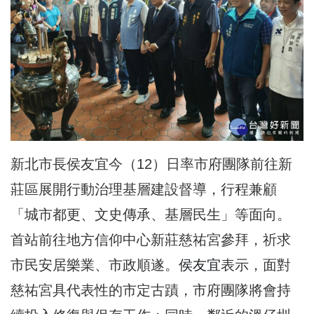
新北市長
侯友宜
今（12）日率市府團隊前往新
莊區展開行動治理基層建設督導，行程兼顧
「城市都更、文史傳承、基層民生」等面向。
首站前往地方信仰中心新莊慈祐宮參拜，祈求
市民安居樂業、市政順遂。
侯友宜
表示，面對
慈祐宮具代表性的市定古蹟，市府團隊將會持