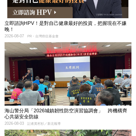
立即諮詢HPV！是對自己健康最好的投資，把握現在不嫌
晚！
2026-08-07
PR・台灣癌症基金會
海山警分局「2026城鎮韌性防空演習協調會」 跨機構齊
心共築安全防線
2026-08-03
記者黃村杉／新北報導