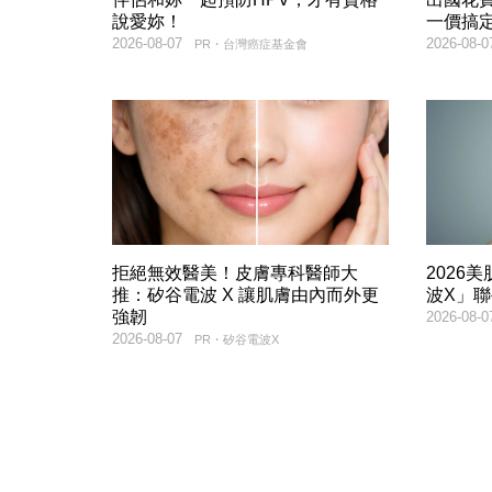
說愛妳！
一價搞
2026-08-07
2026-08-0
PR・台灣癌症基金會
拒絕無效醫美！皮膚專科醫師大
2026
推：矽谷電波 X 讓肌膚由內而外更
波X」
強韌
2026-08-0
2026-08-07
PR・矽谷電波X