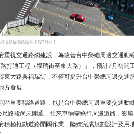
局推動福順路延伸工程7月開工
府重視交通路網建設，為改善台中榮總周邊交通動
順路打通工程（福瑞街至東大路）」，預計7月初開
聯東大路與福瑞街，不僅可提升台中榮總周邊交通
地方發展。
屯區重要聯絡道路，也是台中榮總周邊重要交通動
5公尺路段尚未開通，往來車輛需繞行周邊道路，影響
府積極推動道路開闢作業，陸續完成規劃設計及用