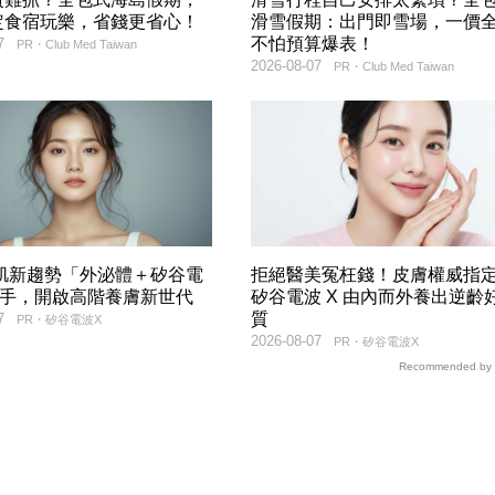
定食宿玩樂，省錢更省心！
滑雪假期：出門即雪場，一價
不怕預算爆表！
7
PR・Club Med Taiwan
2026-08-07
PR・Club Med Taiwan
美肌新趨勢「外泌體＋矽谷電
拒絕醫美冤枉錢！皮膚權威指
聯手，開啟高階養膚新世代
矽谷電波 X 由內而外養出逆齡
質
7
PR・矽谷電波X
2026-08-07
PR・矽谷電波X
Recommended by