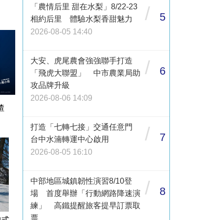
「農情后里 甜在水梨」8/22-23
/
5
相約后里 體驗水梨香甜魅力
2026-08-05 14:40
大安、虎尾農會強強聯手打造
/
6
「飛虎大聯盟」 中市農業局助
攻品牌升級
2026-08-06 14:09
渣
打造「七轉七接」交通任意門
/
7
台中水湳轉運中心啟用
2026-08-05 16:10
中部地區城鎮韌性演習8/10登
/
8
場 首度舉辦「行動網路降速演
練」 高鐵提醒旅客提早訂票取
票
包式