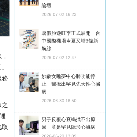
論壇
2026-07-02 16:23
暑假旅遊旺季正式展開 台
中國際機場今夏又增3條新
航線
線，
2026-07-02 12:47
工。
妙齡女睡夢中心肺功能停
服務
止 醫揪出罕見先天性心臟
病
2026-06-30 16:50
線之
通
男子反覆心衰竭找不出原
地取
因 竟是罕見隱形心臟病
2026-06-29 13:09