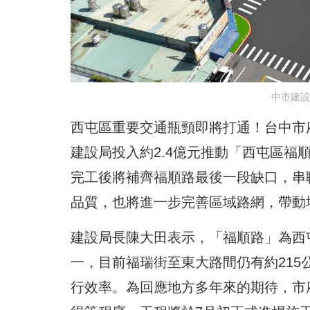
中市建設
西屯區重要交通瓶頸即將打通！台中市
建設局投入約2.4億元推動「西屯區福
完工後將補齊福順路最後一段缺口，串
品質，也將進一步完善區域路網，帶動
建設局長陳大田表示，「福順路」為西
一，目前福瑞街至東大路間仍有約21
行效率。為回應地方多年來的期待，市