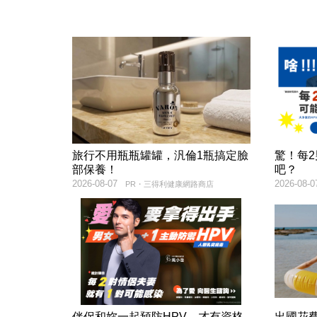
旅行不用瓶瓶罐罐，汎倫1瓶搞定臉
驚！每
部保養！
吧？
2026-08-07
2026-08-0
PR・三得利健康網路商店
伴侶和妳一起預防HPV，才有資格
出國花