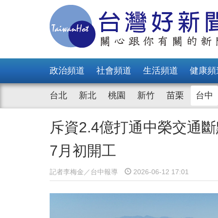
政治頻道
社會頻道
生活頻道
健康頻
台北
新北
桃園
新竹
苗栗
台中
斥資2.4億打通中榮交通
7月初開工
記者李梅金／台中報導
2026-06-12 17:01