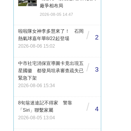
廠爭相布局
2026-08-05 14:47
啦啦隊女神李多慧來了！ 石岡
/
2
熱氣球嘉年華8/22起登場
2026-08-06 15:02
中市社宅消保宣導圖卡竟出現五
/
3
星國徽 都發局坦承審查疏失已
緊急下架
2026-08-06 15:34
8旬翁迷途記不得家 警靠
/
4
「Siri」聯繫家屬
2026-08-05 13:04