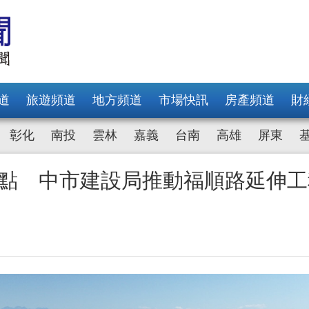
道
旅遊頻道
地方頻道
市場快訊
房產頻道
財
彰化
南投
雲林
嘉義
台南
高雄
屏東
斷點 中市建設局推動福順路延伸工