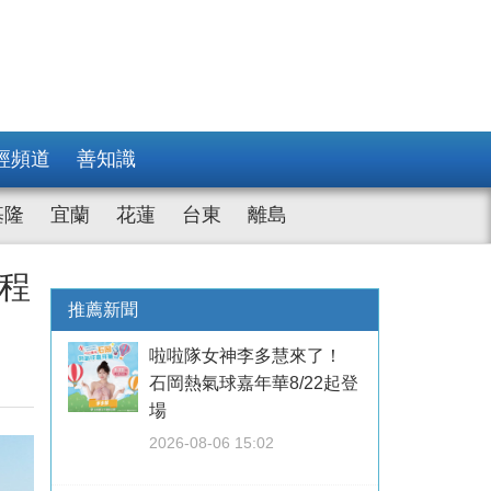
經頻道
善知識
基隆
宜蘭
花蓮
台東
離島
程
推薦新聞
啦啦隊女神李多慧來了！
石岡熱氣球嘉年華8/22起登
場
2026-08-06 15:02