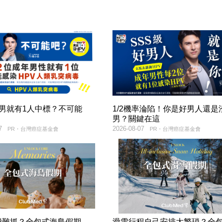
2男就有1人中標？不可能
1/2機率淪陷！你是好男人還是
男？關鍵在這
7
2026-08-07
PR・台灣癌症基金會
PR・台灣癌症基金會
費難抓？全包式海島假期，
滑雪行程自己安排太繁瑣？全