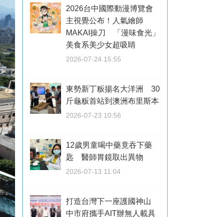
2026台中國際動漫博覽會
主視覺公布！人氣繪師
MAKAI操刀 「漫味食光」
美食系美少女超吸睛
2026-07-24 15:55
東勢新丁粄揚名大洋洲 30
斤龜粄首站到澳洲布里斯本
2026-07-23 10:56
12歲男童喝中藥竟吞下藥
匙 醫師胃鏡取出異物
2026-07-13 11:04
打造台灣下一座護國神山
中市府攜手AIT辦無人載具