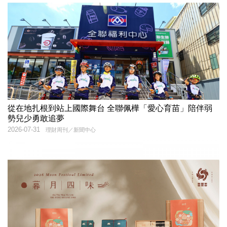
從在地扎根到站上國際舞台 全聯佩樺「愛心育苗」陪伴弱
勢兒少勇敢追夢
2026-07-31
理財周刊／新聞中心