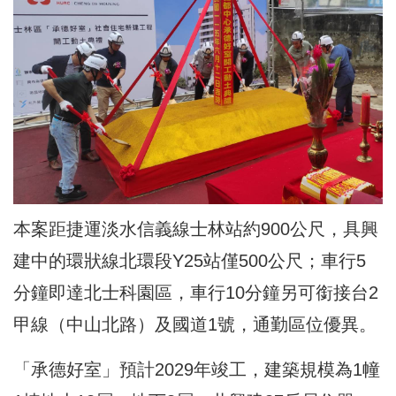
本案距捷運淡水信義線士林站約900公尺，具興
建中的環狀線北環段Y25站僅500公尺；車行5
分鐘即達北士科園區，車行10分鐘另可銜接台2
甲線（中山北路）及國道1號，通勤區位優異。
「承德好室」預計2029年竣工，建築規模為1幢