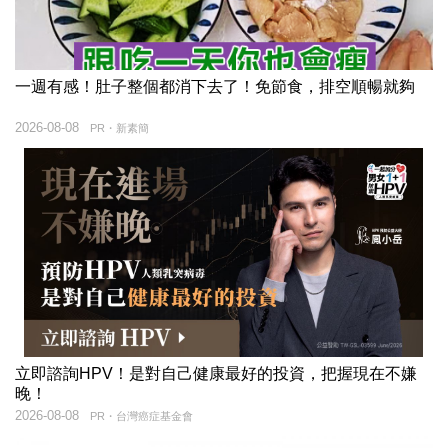
一週有感！肚子整個都消下去了！免節食，排空順暢就夠
2026-08-08
PR・新素簡
立即諮詢HPV！是對自己健康最好的投資，把握現在不嫌
晚！
2026-08-08
PR・台灣癌症基金會