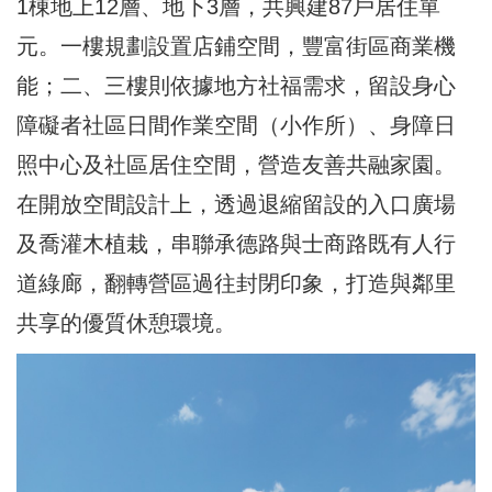
1棟地上12層、地下3層，共興建87戶居住單
元。一樓規劃設置店鋪空間，豐富街區商業機
能；二、三樓則依據地方社福需求，留設身心
障礙者社區日間作業空間（小作所）、身障日
照中心及社區居住空間，營造友善共融家園。
在開放空間設計上，透過退縮留設的入口廣場
及喬灌木植栽，串聯承德路與士商路既有人行
道綠廊，翻轉營區過往封閉印象，打造與鄰里
共享的優質休憩環境。