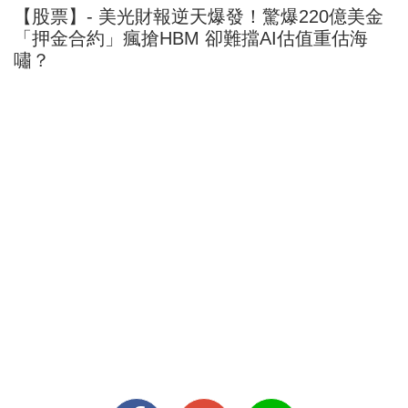
【股票】- 美光財報逆天爆發！驚爆220億美金
「押金合約」瘋搶HBM 卻難擋AI估值重估海
嘯？