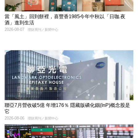
當「風土」回到餅裡，喜豐香1985今年中秋以「日咖.夜
酒」進到生活
2026-08-07
理財周刊／新聞中心
聯亞7月營收破5億 年增176％ 隱藏版磷化銦(InP)概念股是
它
2026-08-06
理財周刊／新聞中心