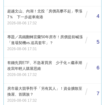
超越文山、內湖！北投「房價高攀不起」季漲
/
4
7％ 下一步超車南港
2026-08-06 17:32
專題／高鐵翻轉宜蘭50年房市！房價提前喊漲
/
5
「進場契機vs.追高套牢」？
2026-08-06 17:31
有錢先買ETF、不急著買房 少子化＋繼承潮
/
6
改寫年輕人購屋思維
2026-08-06 17:32
房市最大競爭對手「另有其人」！資金擴散至
/
7
換屋、首購族？
2026-08-06 17:32