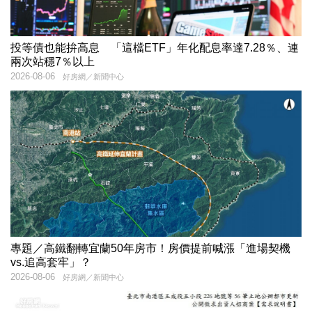
投等債也能拚高息 「這檔ETF」年化配息率達7.28％、連
兩次站穩7％以上
2026-08-06
好房網／新聞中心
專題／高鐵翻轉宜蘭50年房市！房價提前喊漲「進場契機
vs.追高套牢」？
2026-08-06
好房網／新聞中心