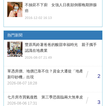
不抽菸不下廚 女強人日夜顛倒罹晚期肺腺
癌
2016-12-02 16:13
熱門新聞
豐原馬鈴薯爸爸的酸甜幸福時光 親子攜手
認識在地農業
2026-08-07 21:49
單憑房價、地價已靠不住？資金大遷徙「地產
/
2
新印鈔機」出現
2026-08-07 18:28
七月房市買氣復甦 第三季恐面臨兩大煞車皮
/
3
2026-08-06 17:31