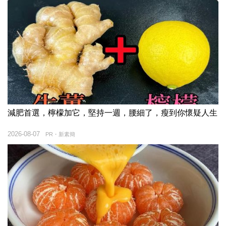
減肥首選，檸檬加它，堅持一週，腰細了，瘦到你懷疑人生
2026-08-07
PR・新素簡