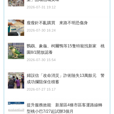
2026-07-31 19:12
瘦瘦針不亂購買 來路不明恐傷身
2026-07-30 16:24
鸚鵡、象龜、柯爾鴨等15隻特寵找新家 桃
園8/1開放認養
2026-07-30 15:54
婦誤信「改命消災」詐術險失13萬餘元 警
成功攔阻保住積蓄
2026-07-27 15:17
提升服務效能 新屋區4條市區客運路線轉
型桃小巴7/27起試辦3個月