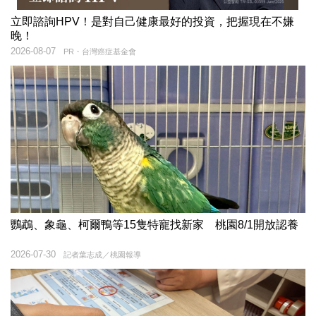
立即諮詢HPV！是對自己健康最好的投資，把握現在不嫌
晚！
2026-08-07
PR・台灣癌症基金會
鸚鵡、象龜、柯爾鴨等15隻特寵找新家 桃園8/1開放認養
2026-07-30
記者葉志成／桃園報導