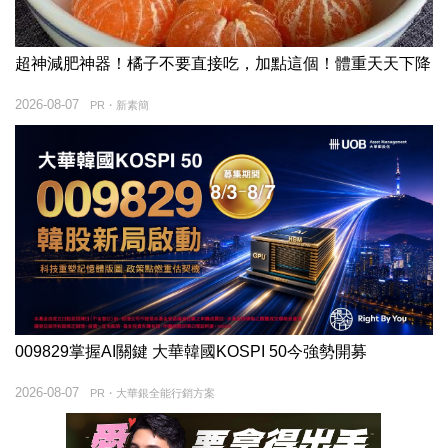
超神減肥神器！橘子不要直接吃，加點這個！體重天天下降
2026-08-07
PR・新素簡
009829掌握AI關鍵 大華韓國KOSPI 50今強勢開募
2026-08-07
PR・大華銀全能行銷方案