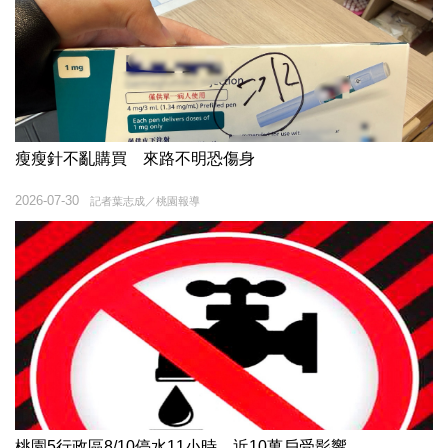
瘦瘦針不亂購買 來路不明恐傷身
2026-07-30
記者葉志成／桃園報導
桃園5行政區8/10停水11小時 近10萬戶受影響