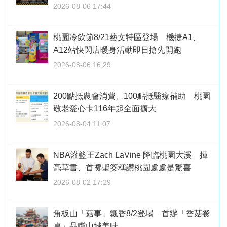
2026-08-06 17:44
桃園冷飲節8/21藝文特區登場 機捷A1、
A12站快閃店暖身活動即日搶先開跑
2026-08-06 16:29
200點抵農會消費、100點抵醫療補助 桃園
敬老愛心卡116年起全面擴大
2026-08-04 11:07
NBA灌籃王Zach LaVine 降臨桃園大溪 揮
毫草書、首擲聖筊稱讚桃園處處是驚喜
2026-08-02 17:29
角板山「菇事」飄香8/2登場 首辦「香菇餐
桌」品嚐山城美味