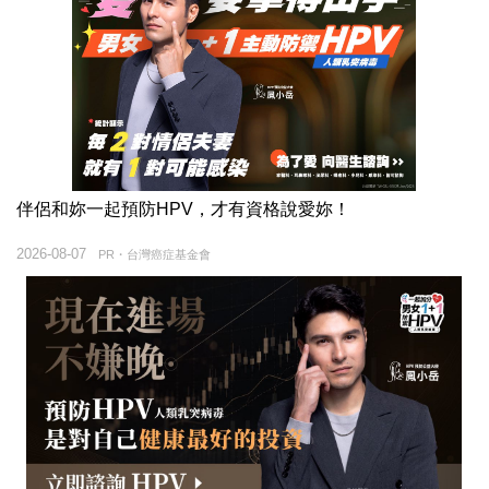
伴侶和妳一起預防HPV，才有資格說愛妳！
2026-08-07
PR・台灣癌症基金會