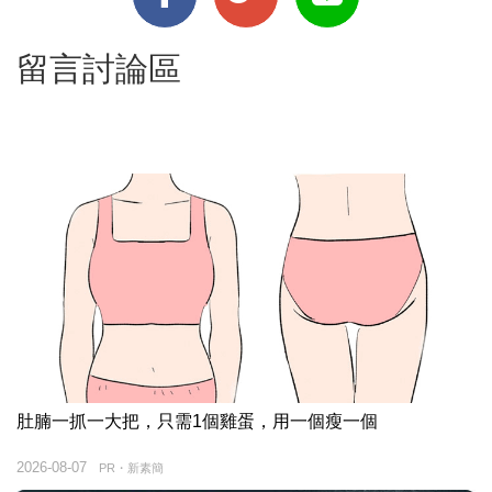
留言討論區
肚腩一抓一大把，只需1個雞蛋，用一個瘦一個
2026-08-07
PR・新素簡