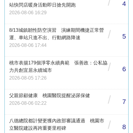
/
4
站快閃店暖身活動即日搶先開跑
2026-08-06 16:29
8/13城鎮韌性防空演習 演練期間機捷正常營
/
5
運、車站只進不出、行動網路降速
2026-08-06 17:44
桃市表揚179個淨零永續典範 張善政：公私協
/
6
力共創宜居永續城市
2026-08-05 17:26
父親節顧健康 桃園醫院提醒泌尿保健
/
7
2026-08-06 02:22
八德總院都計變更獲內政部審議通過 桃園市
/
8
立醫院建設再跨重要里程碑