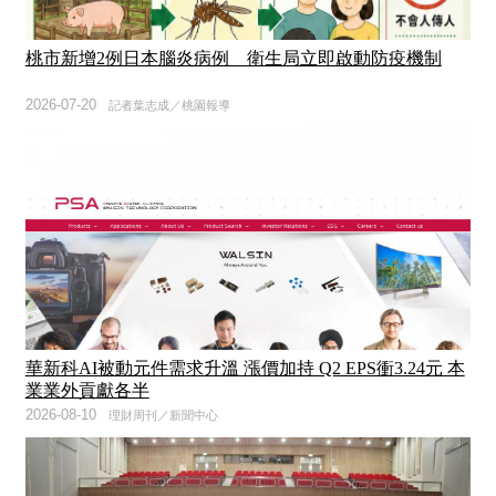
桃市新增2例日本腦炎病例 衛生局立即啟動防疫機制
2026-07-20
記者葉志成／桃園報導
華新科AI被動元件需求升溫 漲價加持 Q2 EPS衝3.24元 本
業業外貢獻各半
2026-08-10
理財周刊／新聞中心