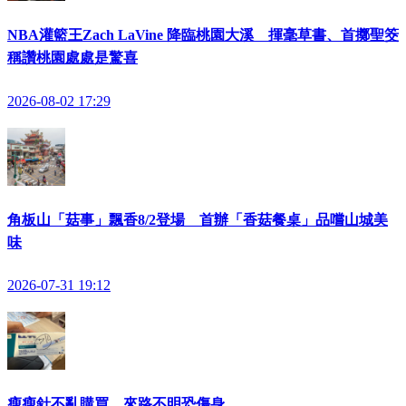
NBA灌籃王Zach LaVine 降臨桃園大溪 揮毫草書、首擲聖筊
稱讚桃園處處是驚喜
2026-08-02 17:29
角板山「菇事」飄香8/2登場 首辦「香菇餐桌」品嚐山城美
味
2026-07-31 19:12
瘦瘦針不亂購買 來路不明恐傷身