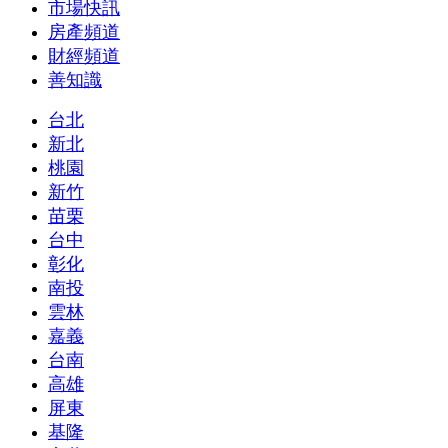
市場快訊
房產頻道
財經頻道
善知識
台北
新北
桃園
新竹
苗栗
台中
彰化
南投
雲林
嘉義
台南
高雄
屏東
基隆