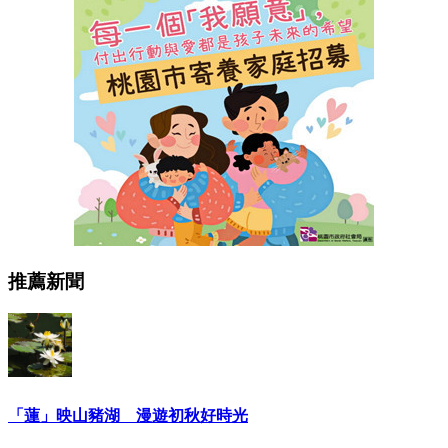
推薦新聞
「蓮」映山豬湖 漫遊初秋好時光