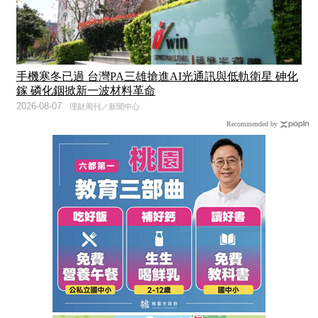
手機寒冬已過 台灣PA三雄搶進AI光通訊與低軌衛星 砷化
鎵 磷化銦掀新一波材料革命
2026-08-07
理財周刊／新聞中心
Recommended by