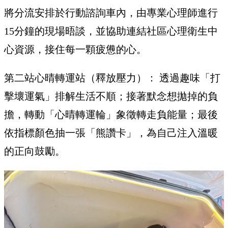
將分流安排於行動諮詢車內，由專業心理師進行
15分鐘的現場晤談，並協助連結社區心理衛生中
心資源，接住每一顆疲憊的心。
第二站心晴轉運站（釋放壓力）： 透過趣味「打
擊壞運氣」排解生活不順；接著默念想拋掉的負
擔，轉動「心晴轉運輪」象徵轉走負能量；最後
依指標顏色抽一張「熊讚卡」，為自己注入溫暖
的正向鼓勵。