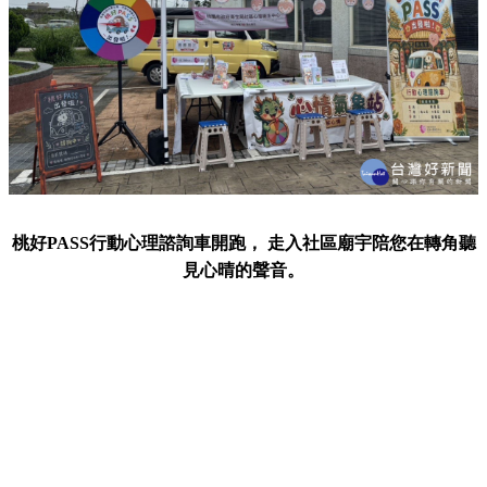
桃好PASS行動心理諮詢車開跑， 走入社區廟宇陪您在轉角聽
見心晴的聲音。