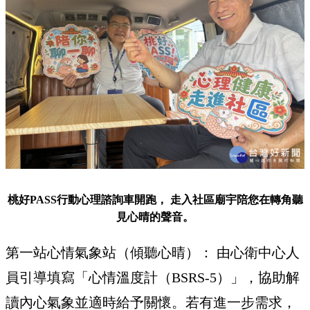
桃好PASS行動心理諮詢車開跑， 走入社區廟宇陪您在轉角聽
見心晴的聲音。
第一站心情氣象站（傾聽心晴）： 由心衛中心人
員引導填寫「心情溫度計（BSRS-5）」，協助解
讀內心氣象並適時給予關懷。若有進一步需求，