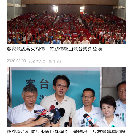
客家歌謠薪火相傳 竹縣傳統山歌音樂會登場
2026-08-09
記者季大仁／新竹報導
政院擬不副署兒少帳戶條例？ 黃國昌：只有賴清德能發