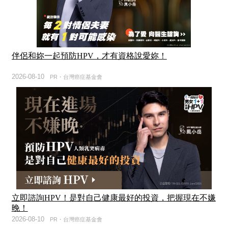
伴侶和妳一起預防HPV，才有資格說愛妳！
2026-08-10
PR・台灣癌症基金會
立即諮詢HPV！是對自己健康最好的投資，把握現在不嫌
晚！
2026-08-10
PR・台灣癌症基金會