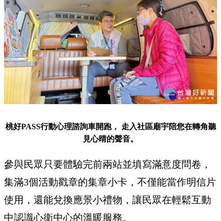
桃好PASS行動心理諮詢車開跑， 走入社區廟宇陪您在轉角聽
見心晴的聲音。
參與民眾只要體驗完前兩站並填寫滿意度問卷，
集滿3個活動戳章的集章小卡，不僅能當作明信片
使用，還能兌換應景小禮物，讓民眾在輕鬆互動
中認識心衛中心的溫暖服務。