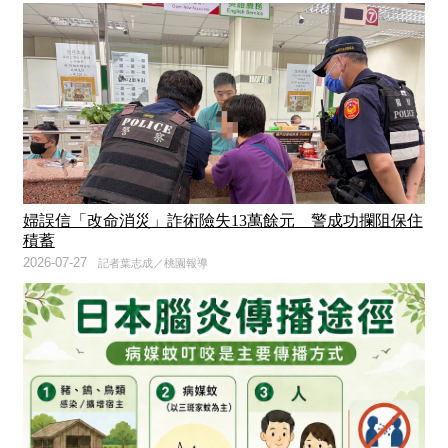
婦誤信「改命消災」詐術險失13萬餘元 警成功攔阻保住
積蓄
2026-07-27
記者葉志成／桃園報導