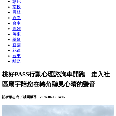
彰化
南投
雲林
嘉義
台南
高雄
屏東
基隆
宜蘭
花蓮
台東
離島
桃好PASS行動心理諮詢車開跑 走入社
區廟宇陪您在轉角聽見心晴的聲音
記者葉志成 ／桃園報導
2026-06-12 14:07