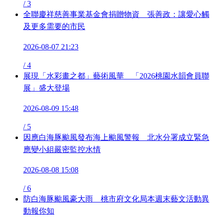
/
3
全聯慶祥慈善事業基金會捐贈物資 張善政：讓愛心觸
及更多需要的市民
2026-08-07 21:23
/
4
展現「水彩畫之都」藝術風華 「2026桃園水韻會員聯
展」盛大登場
2026-08-09 15:48
/
5
因應白海豚颱風發布海上颱風警報 北水分署成立緊急
應變小組嚴密監控水情
2026-08-08 15:08
/
6
防白海豚颱風豪大雨 桃市府文化局本週末藝文活動異
動報你知