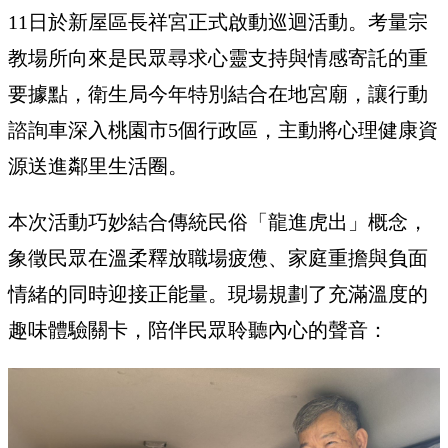
11日於新屋區長祥宮正式啟動巡迴活動。考量宗
教場所向來是民眾尋求心靈支持與情感寄託的重
要據點，衛生局今年特別結合在地宮廟，讓行動
諮詢車深入桃園市5個行政區，主動將心理健康資
源送進鄰里生活圈。
本次活動巧妙結合傳統民俗「龍進虎出」概念，
象徵民眾在溫柔釋放職場疲憊、家庭重擔與負面
情緒的同時迎接正能量。現場規劃了充滿溫度的
趣味體驗關卡，陪伴民眾聆聽內心的聲音：