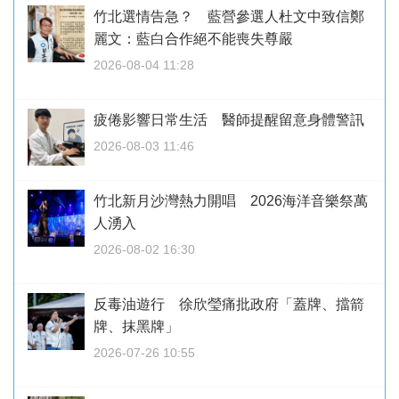
竹北選情告急？ 藍營參選人杜文中致信鄭
麗文：藍白合作絕不能喪失尊嚴
2026-08-04 11:28
疲倦影響日常生活 醫師提醒留意身體警訊
2026-08-03 11:46
竹北新月沙灣熱力開唱 2026海洋音樂祭萬
人湧入
2026-08-02 16:30
反毒油遊行 徐欣瑩痛批政府「蓋牌、擋箭
牌、抹黑牌」
2026-07-26 10:55