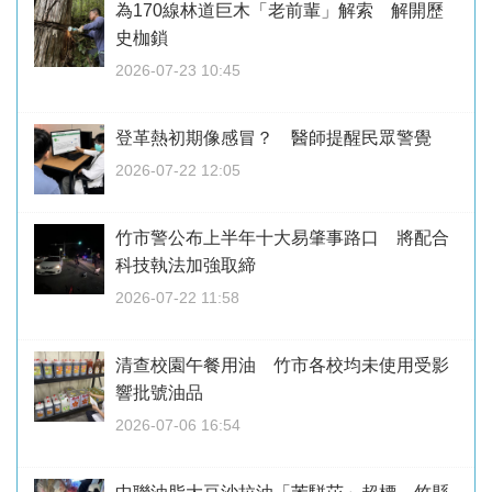
為170線林道巨木「老前輩」解索 解開歷
史枷鎖
2026-07-23 10:45
登革熱初期像感冒？ 醫師提醒民眾警覺
2026-07-22 12:05
竹市警公布上半年十大易肇事路口 將配合
科技執法加強取締
2026-07-22 11:58
清查校園午餐用油 竹市各校均未使用受影
響批號油品
2026-07-06 16:54