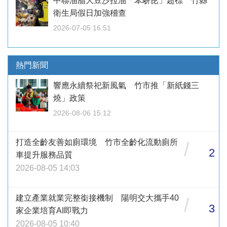
中聯油脂大豆沙拉油「苯駢芘」超標 竹縣
衛生局假日加強稽查
2026-07-05 16:51
熱門新聞
響應永續祭祀新風氣 竹市推「新紙錢三
燒」政策
2026-08-06 15:12
打造全齡友善如廁環境 竹市全齡化流動廁所
/
2
車提升服務品質
2026-08-05 14:03
建立產業就業完整銜接機制 陽明交大攜手40
/
3
家企業培育AI即戰力
2026-08-05 10:40