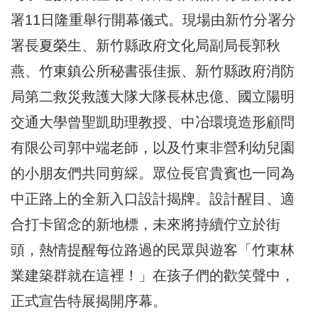
署11日隆重舉行開幕儀式。現場由新竹分署分
署長夏榮生、新竹縣政府文化局副局長郭秋
燕、竹東鎮公所秘書張佳振、新竹縣政府消防
局第二救災救護大隊大隊長林忠億、國立陽明
交通大學曾聖凱助理教授、中冶環境造形顧問
有限公司郭中端老師，以及竹東非營利幼兒園
的小朋友們共同剪綵。眾位長官貴賓也一同為
中正路上的全新入口設計揭牌。設計醒目、適
合打卡留念的新地標，未來將持續佇立於街
頭，熱情提醒每位路過的民眾與遊客「竹東林
業建築群就在這裡！」在孩子們的歡笑聲中，
正式宣告特展揭開序幕。