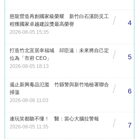
慈龍營造再創國家級榮耀 新竹白石溪防災工
/
4
程獲國家卓越建設獎最高榮譽
2026-08-05 15:35
打造竹北宜居幸福城 邱臣遠：未來將自己定
/
5
位為「市府 CEO」
2026-08-05 18:13
遏止新興毒品氾濫 竹縣警與新竹地檢署聯合
/
6
掃蕩
2026-08-06 11:03
連玩笑都聽不懂！ 醫：當心大腦拉警報
/
7
2026-08-05 11:35