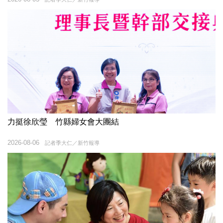
力挺徐欣瑩 竹縣婦女會大團結
2026-08-06
記者季大仁／新竹報導