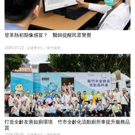
登革熱初期像感冒？ 醫師提醒民眾警覺
2026-07-22
記者季大仁／新竹報導
打造全齡友善如廁環境 竹市全齡化流動廁所車提升服務品
質
2026-08-05
記者季大仁／新竹報導