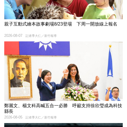
親子互動式繪本故事劇場8/23登場 下周一開放線上報名
2026-08-07
記者季大仁／新竹報導
鄭麗文、楊文科高喊五合一必勝 呼籲支持徐欣瑩成為科技
縣長
2026-08-05
記者季大仁／新竹報導