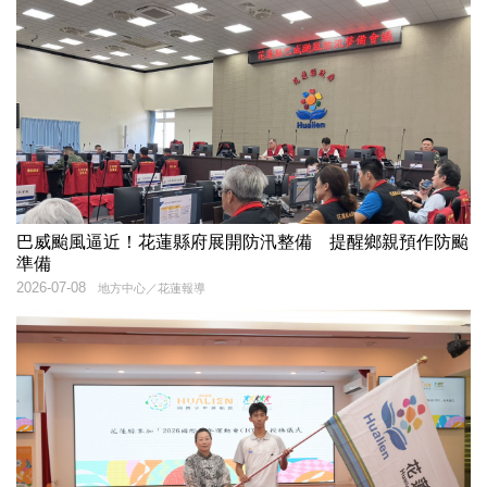
巴威颱風逼近！花蓮縣府展開防汛整備 提醒鄉親預作防颱
準備
2026-07-08
地方中心／花蓮報導