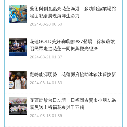
藝術與創意點亮花蓮漁港 多功能漁業場館
牆面彩繪展現海洋生命力
2024-08-28 06:50
花蓮GOLD美好演唱會9/27登場 徐榛蔚號
召民眾走進花蓮一同振興觀光經濟
2024-08-21 01:37
翻轉能源弱勢 花蓮縣府協助冰箱汰舊換新
2024-08-14 01:33
花蓮綻放台日友誼 日福岡古賀市小朋友為
震災送上祈福花束與千羽鶴
2024-08-13 01:39