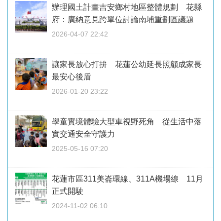
辦理國土計畫吉安鄉村地區整體規劃 花縣
府：廣納意見跨單位討論南埔重劃區議題
2026-04-07 22:42
讓家長放心打拚 花蓮公幼延長照顧成家長
最安心後盾
2026-01-20 23:22
學童實境體驗大型車視野死角 從生活中落
實交通安全守護力
2025-05-16 07:20
花蓮市區311美崙環線、311A機場線 11月
正式開駛
2024-11-02 06:10