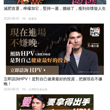
減肥首選，檸檬加它，堅持一週，腰細了，瘦到你懷疑人生
2026-08-07
PR・新素簡
立即諮詢HPV！是對自己健康最好的投資，把握現在不嫌
晚！
2026-08-07
PR・台灣癌症基金會