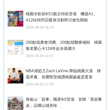
桃園冷飲節8/21藝文特區登場 機捷A1、
A12站快閃店暖身活動即日搶先開跑
2026-08-06 16:29
200點抵農會消費、100點抵醫療補助 桃園
敬老愛心卡116年起全面擴大
2026-08-04 11:07
NBA灌籃王Zach LaVine 降臨桃園大溪 揮
毫草書、首擲聖筊稱讚桃園處處是驚喜
2026-08-02 17:29
角板山「菇事」飄香8/2登場 首辦「香菇餐
桌」品嚐山城美味