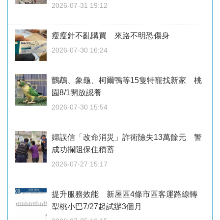
2026-07-31 19:12
瘦瘦針不亂購買 來路不明恐傷身
2026-07-30 16:24
鸚鵡、象龜、柯爾鴨等15隻特寵找新家 桃
園8/1開放認養
2026-07-30 15:54
婦誤信「改命消災」詐術險失13萬餘元 警
成功攔阻保住積蓄
2026-07-27 15:17
提升服務效能 新屋區4條市區客運路線轉
型桃小巴7/27起試辦3個月