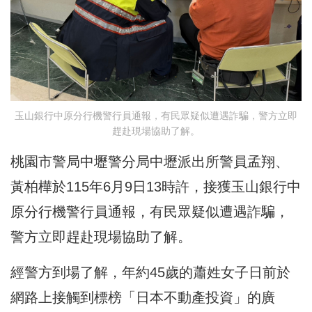
玉山銀行中原分行機警行員通報，有民眾疑似遭遇詐騙，警方立即
趕赴現場協助了解。
桃園市警局中壢警分局中壢派出所警員孟翔、
黃柏樺於115年6月9日13時許，接獲玉山銀行中
原分行機警行員通報，有民眾疑似遭遇詐騙，
警方立即趕赴現場協助了解。
經警方到場了解，年約45歲的蕭姓女子日前於
網路上接觸到標榜「日本不動產投資」的廣