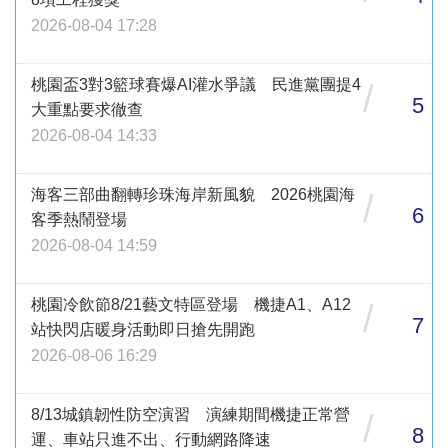
2026-08-04 17:28
桃園盃3對3籃球賽爆AI灌水爭議 民進黨團提4
/
5
大重點要求徹查
2026-08-04 14:33
海客三部曲翻轉珍珠海岸新風貌 2026桃園海
/
6
客季熱鬧登場
2026-08-04 14:59
桃園冷飲節8/21藝文特區登場 機捷A1、A12
/
7
站快閃店暖身活動即日搶先開跑
2026-08-06 16:29
8/13城鎮韌性防空演習 演練期間機捷正常營
/
8
運、車站只進不出、行動網路降速