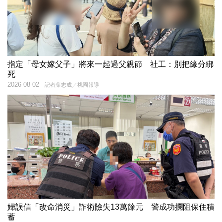
指定「母女嫁父子」將來一起過父親節 社工：別把緣分綁
死
2026-08-02
記者葉志成／桃園報導
婦誤信「改命消災」詐術險失13萬餘元 警成功攔阻保住積
蓄