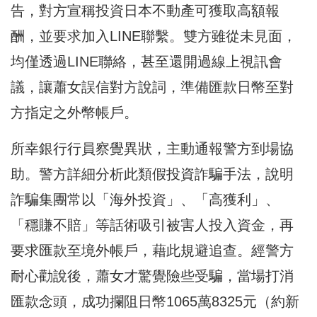
告，對方宣稱投資日本不動產可獲取高額報
酬，並要求加入LINE聯繫。雙方雖從未見面，
均僅透過LINE聯絡，甚至還開過線上視訊會
議，讓蕭女誤信對方說詞，準備匯款日幣至對
方指定之外幣帳戶。
所幸銀行行員察覺異狀，主動通報警方到場協
助。警方詳細分析此類假投資詐騙手法，說明
詐騙集團常以「海外投資」、「高獲利」、
「穩賺不賠」等話術吸引被害人投入資金，再
要求匯款至境外帳戶，藉此規避追查。經警方
耐心勸說後，蕭女才驚覺險些受騙，當場打消
匯款念頭，成功攔阻日幣1065萬8325元（約新