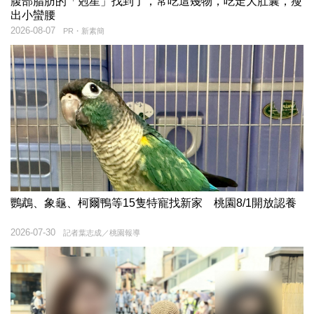
腹部脂肪的「剋星」找到了，常吃這幾物，吃走大肚囊，瘦
出小蠻腰
2026-08-07
PR・新素簡
鸚鵡、象龜、柯爾鴨等15隻特寵找新家 桃園8/1開放認養
2026-07-30
記者葉志成／桃園報導