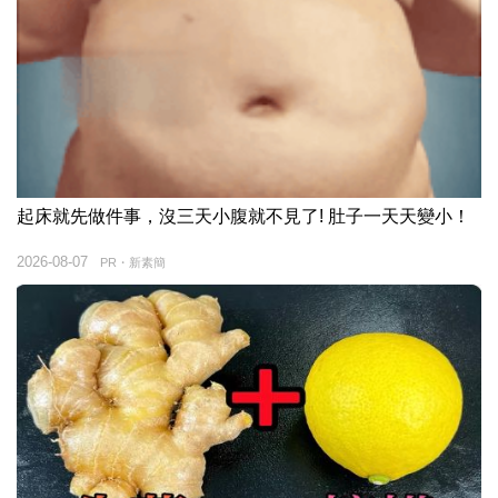
起床就先做件事，沒三天小腹就不見了! 肚子一天天變小！
2026-08-07
PR・新素簡