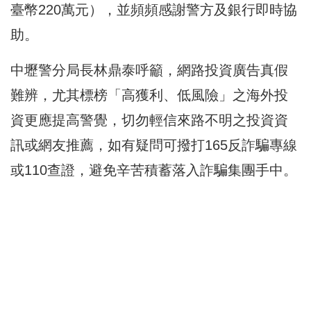
臺幣220萬元），並頻頻感謝警方及銀行即時協
助。
中壢警分局長林鼎泰呼籲，網路投資廣告真假
難辨，尤其標榜「高獲利、低風險」之海外投
資更應提高警覺，切勿輕信來路不明之投資資
訊或網友推薦，如有疑問可撥打165反詐騙專線
或110查證，避免辛苦積蓄落入詐騙集團手中。