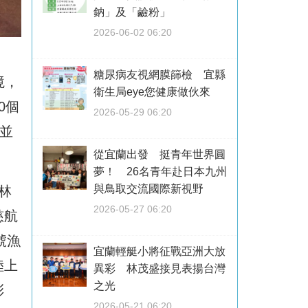
鈉」及「鹼粉」
2026-06-02 06:20
糖尿病友視網膜篩檢 宜縣
境，
衛生局eye您健康做伙來
0個
2026-05-29 06:20
並
從宜蘭出發 挺青年世界圓
夢！ 26名青年赴日本九州
與鳥取交流國際新視野
林
2026-05-27 06:20
慈航
號漁
宜蘭輕艇小將征戰亞洲大放
陸上
異彩 林茂盛接見表揚台灣
之光
彩
2026-05-21 06:20