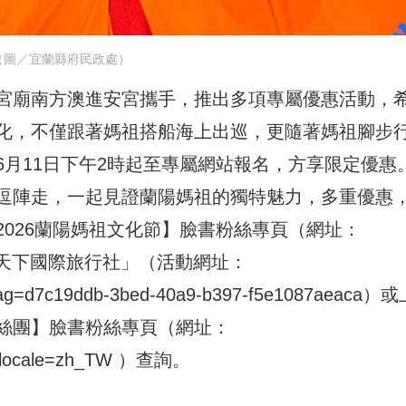
（圖／宜蘭縣府民政處）
宮廟南方澳進安宮攜手，推出多項專屬優惠活動，
化，不僅跟著媽祖搭船海上出巡，更隨著媽祖腳步
月11日下午2時起至專屬網站報名，方享限定優惠
逗陣走，一起見證蘭陽媽祖的獨特魅力，多重優惠
026蘭陽媽祖文化節】臉書粉絲專頁（網址：
天下國際旅行社」（活動網址：
W?tag=d7c19ddb-3bed-40a9-b397-f5e1087aeaca
）或
絲團】臉書粉絲專頁（網址：
?locale=zh_TW
）查詢。