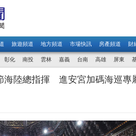
道
旅遊頻道
地方頻道
市場快訊
房產頻道
財
彰化
南投
雲林
嘉義
台南
高雄
屏東
節海陸總指揮 進安宮加碼海巡專