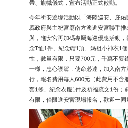
帶、旗幟儀式，宣布活動正式啟動。
今年祈安遶境活動以「海陸巡安、庇佑
縣政府與主祀宮廟南方澳進安宮聯手推
與，進安宮再加碼專屬海巡優惠活動，報
念T恤1件、紀念帽1頂、媽祖小神衣1
性，數量有限，只要700元，千萬不
一樣，忠心護駕，使命必達，加入南方
行，報名費用每人600元（此費用不含
套1條、紀念衣服1件及祈福疏文1份；
有限，僅限進安宮現場報名，歡迎一同