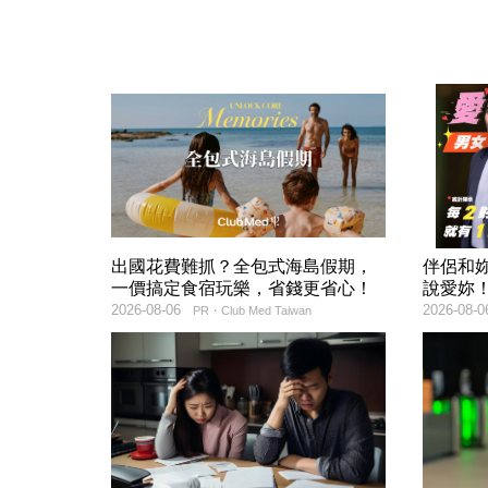
出國花費難抓？全包式海島假期，
伴侶和
一價搞定食宿玩樂，省錢更省心！
說愛妳
2026-08-06
2026-08-0
PR・Club Med Taiwan