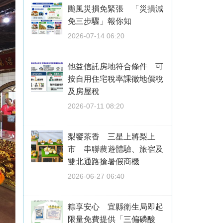
颱風災損免緊張 「災損減
免三步驟」報你知
2026-07-14 06:20
他益信託房地符合條件 可
按自用住宅稅率課徵地價稅
及房屋稅
2026-07-11 08:20
梨饗茶香 三星上將梨上
市 串聯農遊體驗、旅宿及
雙北通路搶暑假商機
2026-06-27 06:40
粽享安心 宜縣衛生局即起
限量免費提供「三偏磷酸