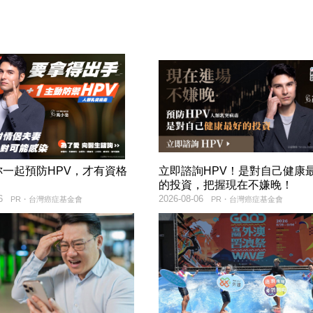
妳一起預防HPV，才有資格
立即諮詢HPV！是對自己健康
！
的投資，把握現在不嫌晚！
6
2026-08-06
PR・台灣癌症基金會
PR・台灣癌症基金會