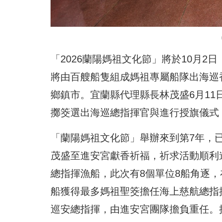
「2026蘭陽媽祖文化節」將於10月2
將由百艘船隻組成媽祖專屬船隊出海巡
鄉鎮市。宜蘭縣代理縣長林茂盛6月1
擲筊選出海巡總指揮官與進行授旗儀式
「蘭陽媽祖文化節」舉辦來到第7年，
茂盛至進安宮獻香祈福，祈求活動順利
總指揮漁船，此次有8個單位8船角逐，
船獲得最多媽祖聖筊擔任海上慈航總指
巡安總指揮，由進安宮團隊擔負重任。