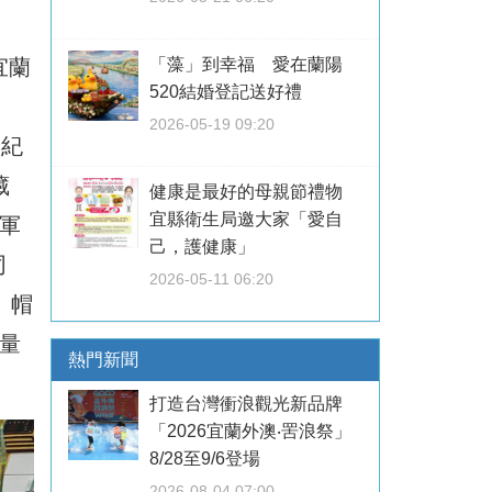
宜蘭
「藻」到幸福 愛在蘭陽
520結婚登記送好禮
2026-05-19 09:20
節紀
藏
健康是最好的母親節禮物
宜縣衛生局邀大家「愛自
軍
己，護健康」
同
2026-05-11 06:20
、帽
數量
熱門新聞
打造台灣衝浪觀光新品牌
「2026宜蘭外澳‧罟浪祭」
8/28至9/6登場
2026-08-04 07:00