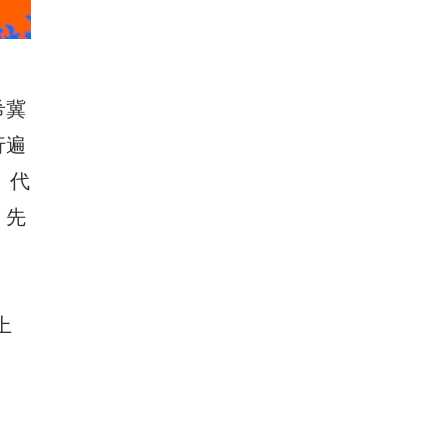
希冀
行遍
。代
，先
上