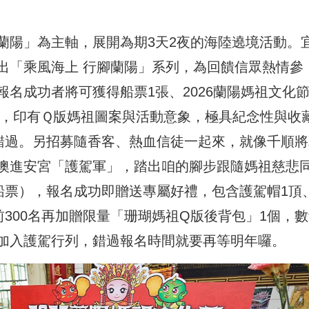
蘭陽」為主軸，展開為期3天2夜的海陸遶境活動。
出「乘風海上 行腳蘭陽」系列，為回饋信眾熱情參
名成功者將可獲得船票1張、2026蘭陽媽祖文化
個，印有Ｑ版媽祖圖案與活動意象，極具紀念性與收
要錯過。另招募隨香客、熱血信徒一起來，就像千順將
澳進安宮「護駕軍」，踏出咱的腳步跟隨媽祖慈悲
船票），報名成功即贈送專屬好禮，包含護駕帽1頂
前300名再加贈限量「珊瑚媽祖Q版後背包」1個，
加入護駕行列，錯過報名時間就要再等明年囉。