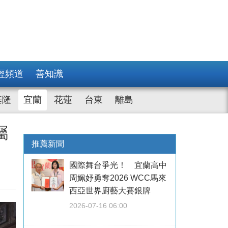
經頻道
善知識
基隆
宜蘭
花蓮
台東
離島
屬
推薦新聞
國際舞台爭光！ 宜蘭高中
周姵妤勇奪2026 WCC馬來
西亞世界廚藝大賽銀牌
2026-07-16 06:00