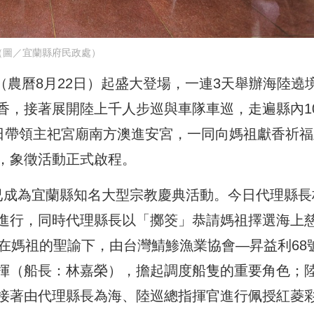
（圖／宜蘭縣府民政處）
日（農曆8月22日）起盛大登場，一連3天舉辦海陸遶
香，接著展開陸上千人步巡與車隊車巡，走遍縣內1
1日帶領主祀宮廟南方澳進安宮，一同向媽祖獻香祈福
，象徵活動正式啟程。
已成為宜蘭縣知名大型宗教慶典活動。今日代理縣長
進行，同時代理縣長以「擲筊」恭請媽祖擇選海上
在媽祖的聖諭下，由台灣鯖鯵漁業協會—昇益利68
揮（船長：林嘉榮），擔起調度船隻的重要角色；
接著由代理縣長為海、陸巡總指揮官進行佩授紅菱