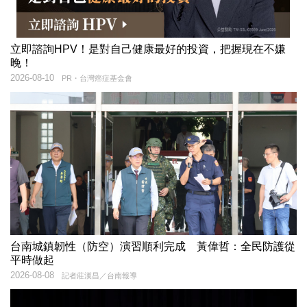
立即諮詢HPV！是對自己健康最好的投資，把握現在不嫌
晚！
2026-08-10
PR・台灣癌症基金會
台南城鎮韌性（防空）演習順利完成 黃偉哲：全民防護從
平時做起
2026-08-08
記者莊漢昌／台南報導