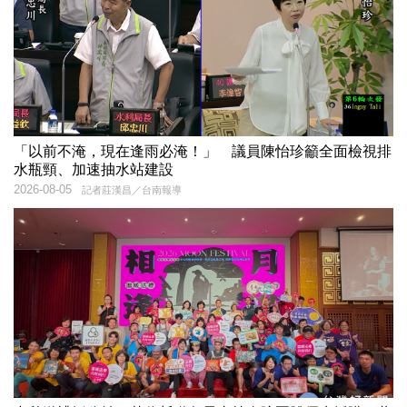
「以前不淹，現在逢雨必淹！」 議員陳怡珍籲全面檢視排
水瓶頸、加速抽水站建設
2026-08-05
記者莊漢昌／台南報導