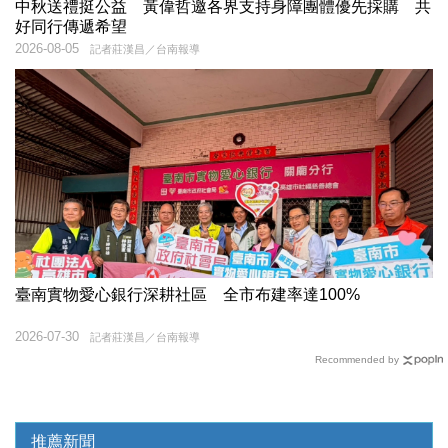
中秋送禮挺公益 黃偉哲邀各界支持身障團體優先採購 共
好同行傳遞希望
2026-08-05
記者莊漢昌／台南報導
臺南實物愛心銀行深耕社區 全市布建率達100%
2026-07-30
記者莊漢昌／台南報導
Recommended by
推薦新聞