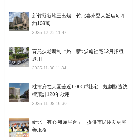
新竹縣新地王出爐 竹北喜來登大飯店每坪
約108萬
2025-12-23 11:47
育兒扶老新制上路 新北2處社宅12月招租
適用
2025-11-30 11:34
桃市府在大園蓋近1,000戶社宅 規劃監造決
標預計120年啟用
2025-11-09 16:30
新北「有心‧租屋平台」 提供市民朋友更完
善服務