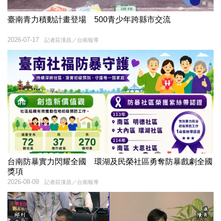
臺南青力積動計畫登場 500青少年跨縣市交流
2026-07-17
記者莊漢昌／台南報導
台南防暴實力閃耀全國 環湖及民榮社區勇奪防暴戲劇全國
獎項
2026-08-09
記者莊漢昌／台南報導