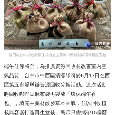
以回收咖啡袋縫製環保袋填充艾葉等中藥材製成環保驅蚊香包
端午佳節將至，為推廣資源回收並改善室內空
氣品質，台中市中西區清潔隊將於6月13日在西
區第五市場舉辦資源回收兌換活動。這次活動
將回收咖啡豆麻布袋再製成「環保端午香
包」，填充中藥材散發草本香氣，並以回收植
栽與容器打造再生盆栽，民眾只需攜帶15個廢