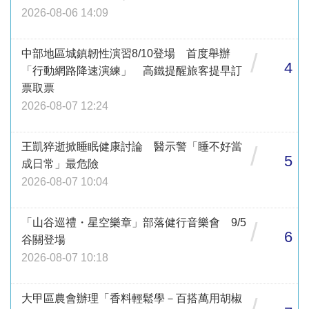
2026-08-06 14:09
中部地區城鎮韌性演習8/10登場 首度舉辦
/
4
「行動網路降速演練」 高鐵提醒旅客提早訂
票取票
2026-08-07 12:24
王凱猝逝掀睡眠健康討論 醫示警「睡不好當
/
5
成日常」最危險
2026-08-07 10:04
「山谷巡禮・星空樂章」部落健行音樂會 9/5
/
6
谷關登場
2026-08-07 10:18
大甲區農會辦理「香料輕鬆學－百搭萬用胡椒
/