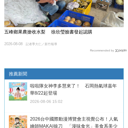
五峰鄉果農搶收水梨 徐欣瑩臉書發起認購
2026-08-08
記者季大仁／新竹報導
Recommended by
推薦新聞
啦啦隊女神李多慧來了！ 石岡熱氣球嘉年
華8/22起登場
2026-08-06 15:02
2026台中國際動漫博覽會主視覺公布！人氣
繪師MAKAI操刀 「漫味食光」美食系美少