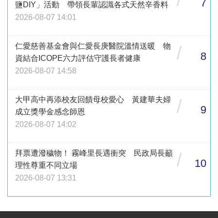
7
鹽DIY」活動 帶領長輩認識各式天然辛香料
2026-08-07 14:01
仁愛慈善基金會與仁愛長庚醫院溫情送暖 物
/
8
資結合ICOPE六力評估守護長者健康
2026-08-07 14:58
大甲高中再添校友回饋母校愛心 黃建華夫婦
/
9
成立獎學金感念師恩
2026-08-07 14:02
拜票遭潑穢物！ 霧峰里長遇衝突 民政局長籲
/
10
理性尊重不同立場
2026-08-07 13:31