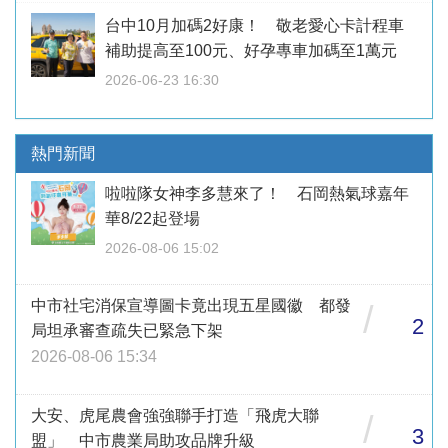
台中10月加碼2好康！ 敬老愛心卡計程車
補助提高至100元、好孕專車加碼至1萬元
2026-06-23 16:30
熱門新聞
啦啦隊女神李多慧來了！ 石岡熱氣球嘉年
華8/22起登場
2026-08-06 15:02
中市社宅消保宣導圖卡竟出現五星國徽 都發
/
2
局坦承審查疏失已緊急下架
2026-08-06 15:34
大安、虎尾農會強強聯手打造「飛虎大聯
/
3
盟」 中市農業局助攻品牌升級