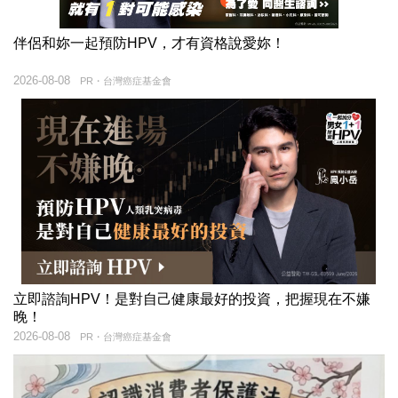
伴侶和妳一起預防HPV，才有資格說愛妳！
2026-08-08
PR・台灣癌症基金會
立即諮詢HPV！是對自己健康最好的投資，把握現在不嫌
晚！
2026-08-08
PR・台灣癌症基金會