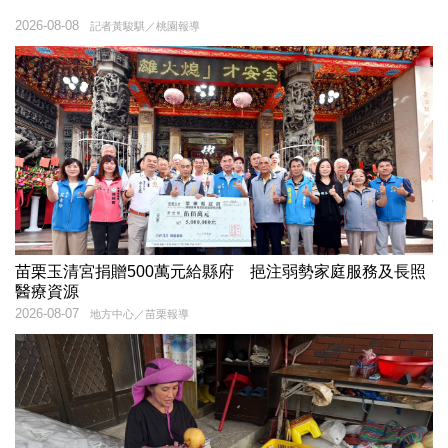
2026-08-08
記者黃駿騏／桃園報導
苗栗玉清宮捐贈500萬元給縣府 挹注弱勢家庭服務及長照
醫療資源
2026-08-07
地方中心／苗栗報導