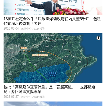
13萬戶社宅全吹牛？民眾黨爆賴政府任內只蓋5千戶 包租
代管灌水後恐剩「零戶」
2026-08-04
政治中心／綜合報導
被批「高鐵延伸宜蘭計畫」是「盲腸高鐵」 交部鐵道
局：應回歸事實與專業
2026-07-27
政治中心／綜合報導