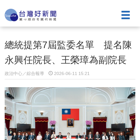
總統提第7屆監委名單 提名陳
永興任院長、王榮璋為副院長
政治中心／綜合報導
2026-06-11 15:21