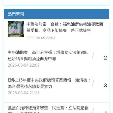
熱門新聞
中聯油脂案 台糖︰福懋油所供粗油導致商
譽受損、商品下架損失，將正式提告
2026-08-05 22:03
中聯油脂案 高市府主張：增修食安法第9條、
/
2
檢驗結果與粗油流向應申報
2026-08-04 22:09
聽取116年度中央政府總預算案簡報 賴清德：
/
3
為台灣累積永續發展實力
2026-08-04 21:13
批藍白拖垮總預算審查 民進黨：立法院恐創
/