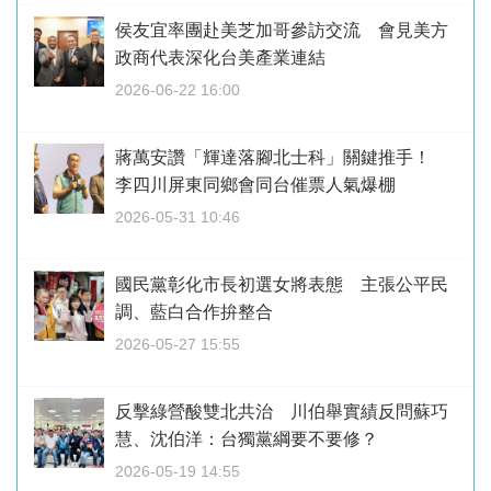
侯友宜率團赴美芝加哥參訪交流 會見美方
政商代表深化台美產業連結
2026-06-22 16:00
蔣萬安讚「輝達落腳北士科」關鍵推手！
李四川屏東同鄉會同台催票人氣爆棚
2026-05-31 10:46
國民黨彰化市長初選女將表態 主張公平民
調、藍白合作拚整合
2026-05-27 15:55
反擊綠營酸雙北共治 川伯舉實績反問蘇巧
慧、沈伯洋：台獨黨綱要不要修？
2026-05-19 14:55