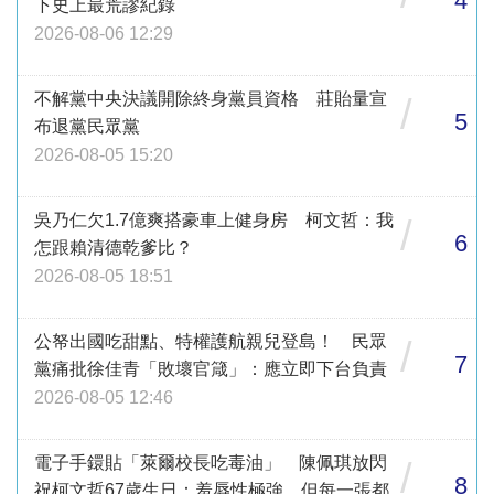
4
下史上最荒謬紀錄
2026-08-06 12:29
不解黨中央決議開除終身黨員資格 莊貽量宣
/
5
布退黨民眾黨
2026-08-05 15:20
吳乃仁欠1.7億爽搭豪車上健身房 柯文哲：我
/
6
怎跟賴清德乾爹比？
2026-08-05 18:51
公帑出國吃甜點、特權護航親兒登島！ 民眾
/
7
黨痛批徐佳青「敗壞官箴」：應立即下台負責
2026-08-05 12:46
電子手鐶貼「萊爾校長吃毒油」 陳佩琪放閃
/
8
祝柯文哲67歲生日：羞辱性極強，但每一張都