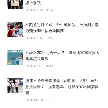
線上會議
2026-07-19 19:14
不刻意討好民眾 台中颱風假「神預測」盧
秀燕強調相信專業團隊
2026-07-10 17:25
不缺席2026九合一大選 陳紀衡宣布重投入
集集鎮長選戰
2026-07-01 19:09
捷運三鶯線准營運爆「割稻尾」大戰！蘇巧
慧搶先發文 藍營怒轟：趁侯友宜出國搞偷
襲
2026-06-24 11:28