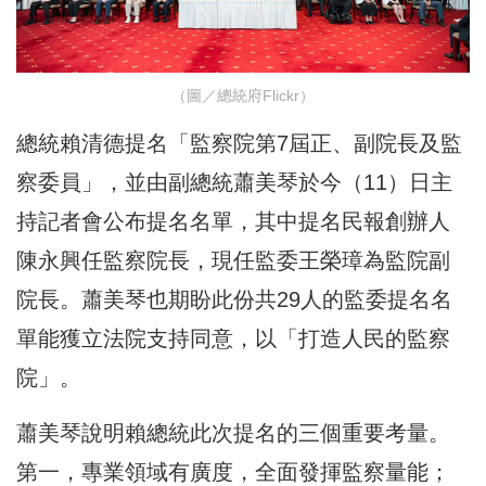
（圖／總統府Flickr）
總統賴清德提名「監察院第7屆正、副院長及監
察委員」，並由副總統蕭美琴於今（11）日主
持記者會公布提名名單，其中提名民報創辦人
陳永興任監察院長，現任監委王榮璋為監院副
院長。蕭美琴也期盼此份共29人的監委提名名
單能獲立法院支持同意，以「打造人民的監察
院」。
蕭美琴說明賴總統此次提名的三個重要考量。
第一，專業領域有廣度，全面發揮監察量能；