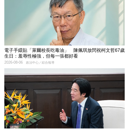
電子手鐶貼「萊爾校長吃毒油」 陳佩琪放閃祝柯文哲67歲
生日：羞辱性極強，但每一張都好看
2026-08-06
政治中心／綜合報導