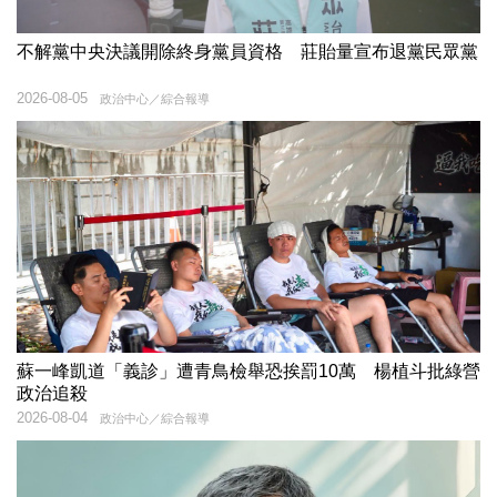
不解黨中央決議開除終身黨員資格 莊貽量宣布退黨民眾黨
2026-08-05
政治中心／綜合報導
蘇一峰凱道「義診」遭青鳥檢舉恐挨罰10萬 楊植斗批綠營
政治追殺
2026-08-04
政治中心／綜合報導