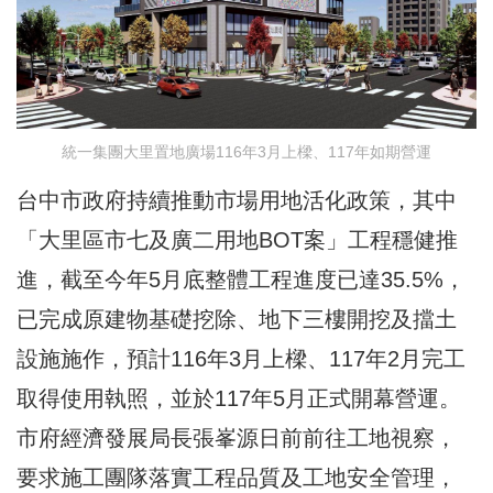
統一集團大里置地廣場116年3月上樑、117年如期營運
台中市政府持續推動市場用地活化政策，其中
「大里區市七及廣二用地BOT案」工程穩健推
進，截至今年5月底整體工程進度已達35.5%，
已完成原建物基礎挖除、地下三樓開挖及擋土
設施施作，預計116年3月上樑、117年2月完工
取得使用執照，並於117年5月正式開幕營運。
市府經濟發展局長張峯源日前前往工地視察，
要求施工團隊落實工程品質及工地安全管理，