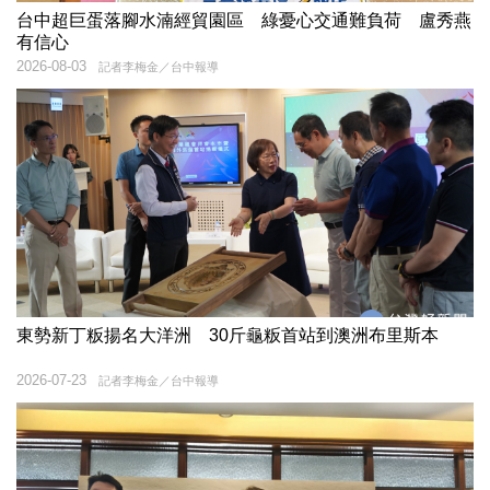
台中超巨蛋落腳水湳經貿園區 綠憂心交通難負荷 盧秀燕
有信心
2026-08-03
記者李梅金／台中報導
東勢新丁粄揚名大洋洲 30斤龜粄首站到澳洲布里斯本
2026-07-23
記者李梅金／台中報導