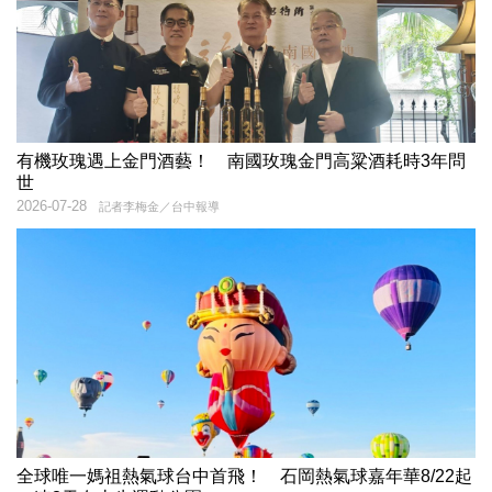
有機玫瑰遇上金門酒藝！ 南國玫瑰金門高粱酒耗時3年問
世
2026-07-28
記者李梅金／台中報導
全球唯一媽祖熱氣球台中首飛！ 石岡熱氣球嘉年華8/22起