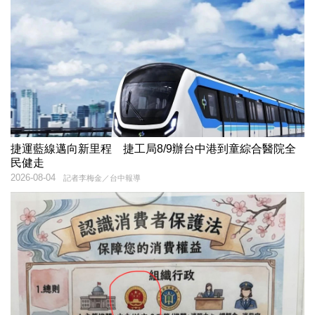
捷運藍線邁向新里程 捷工局8/9辦台中港到童綜合醫院全
民健走
2026-08-04
記者李梅金／台中報導