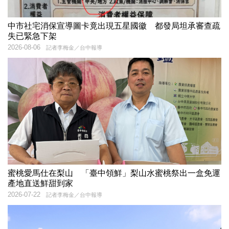
中市社宅消保宣導圖卡竟出現五星國徽 都發局坦承審查疏
失已緊急下架
2026-08-06
記者李梅金／台中報導
蜜桃愛馬仕在梨山 「臺中領鮮」梨山水蜜桃祭出一盒免運
產地直送鮮甜到家
2026-07-22
記者李梅金／台中報導