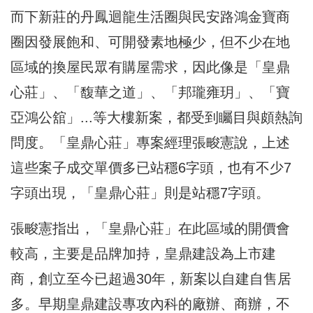
而下新莊的丹鳳迴龍生活圈與民安路鴻金寶商
圈因發展飽和、可開發素地極少，但不少在地
區域的換屋民眾有購屋需求，因此像是「皇鼎
心莊」、「馥華之道」、「邦瓏雍玥」、「寶
亞鴻公舘」...等大樓新案，都受到矚目與頗熱詢
問度。「皇鼎心莊」專案經理張畯憲說，上述
這些案子成交單價多已站穩6字頭，也有不少7
字頭出現，「皇鼎心莊」則是站穩7字頭。
張畯憲指出，「皇鼎心莊」在此區域的開價會
較高，主要是品牌加持，皇鼎建設為上市建
商，創立至今已超過30年，新案以自建自售居
多。早期皇鼎建設專攻內科的廠辦、商辦，不