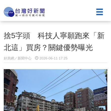
捨5字頭 科技人寧願跑來「新
北這」買房？關鍵優勢曝光
好房網／新聞中心
2026-06-11 17:25