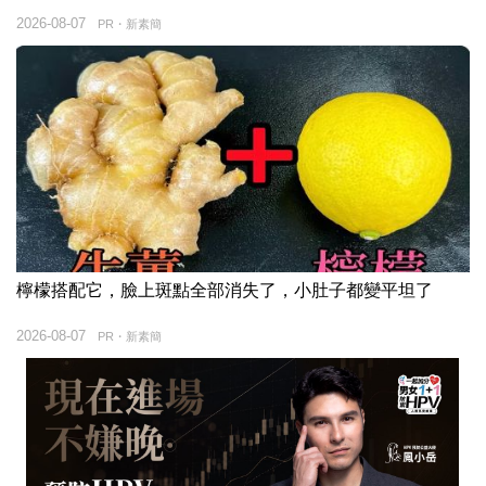
2026-08-07
PR・新素簡
檸檬搭配它，臉上斑點全部消失了，小肚子都變平坦了
2026-08-07
PR・新素簡