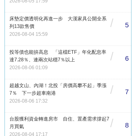
2026-08-05 17:59
床墊定價透明化再進一步 大漢家具公開全系
/
5
列13款售價
2026-08-04 15:59
投等債也能拚高息 「這檔ETF」年化配息率
/
6
達7.28％、連兩次站穩7％以上
2026-08-06 01:09
超越文山、內湖！北投「房價高攀不起」季漲
/
7
7％ 下一步超車南港
2026-08-06 17:32
台股獲利資金轉進房市 自住、置產需求撐起7
/
8
月買氣
2026-08-04 17:17