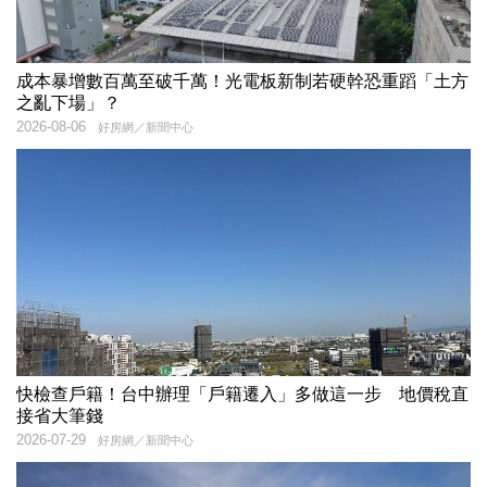
成本暴增數百萬至破千萬！光電板新制若硬幹恐重蹈「土方
之亂下場」？
2026-08-06
好房網／新聞中心
快檢查戶籍！台中辦理「戶籍遷入」多做這一步 地價稅直
接省大筆錢
2026-07-29
好房網／新聞中心