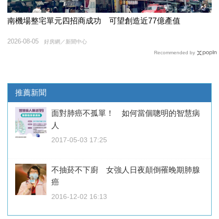
南機場整宅單元四招商成功 可望創造近77億產值
2026-08-05
好房網／新聞中心
Recommended by
推薦新聞
面對肺癌不孤單！ 如何當個聰明的智慧病
人
2017-05-03 17:25
不抽菸不下廚 女強人日夜顛倒罹晚期肺腺
癌
2016-12-02 16:13