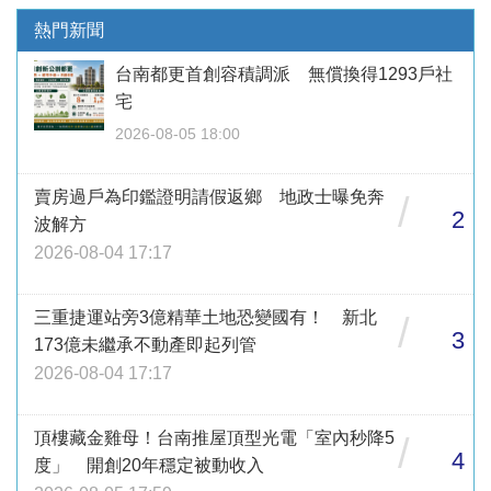
熱門新聞
台南都更首創容積調派 無償換得1293戶社
宅
2026-08-05 18:00
賣房過戶為印鑑證明請假返鄉 地政士曝免奔
/
2
波解方
2026-08-04 17:17
三重捷運站旁3億精華土地恐變國有！ 新北
/
3
173億未繼承不動產即起列管
2026-08-04 17:17
頂樓藏金雞母！台南推屋頂型光電「室內秒降5
/
4
度」 開創20年穩定被動收入