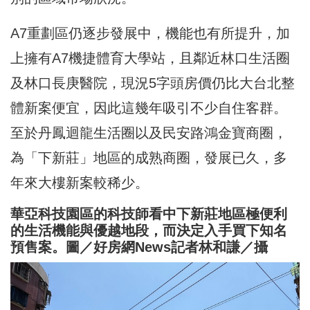
A7重劃區仍逐步發展中，機能也有所提升，加
上擁有A7機捷體育大學站，且鄰近林口生活圈
及林口長庚醫院，現況5字頭房價仍比大台北整
體新案便宜，因此這幾年吸引不少自住客群。
至於丹鳳迴龍生活圈以及民安路鴻金寶商圈，
為「下新莊」地區的成熟商圈，發展已久，多
年來大樓新案較稀少。
華亞科技園區的科技師看中下新莊地區極便利
的生活機能與優越地段，而決定入手買下知名
預售案。圖／好房網News記者林和謙／攝