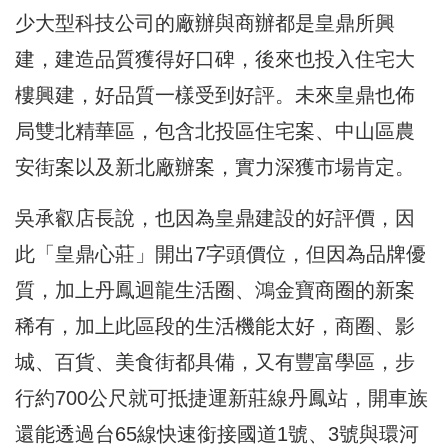
少大型科技公司的廠辦與商辦都是皇鼎所興
建，建造品質獲得好口碑，後來也投入住宅大
樓興建，好品質一樣受到好評。未來皇鼎也佈
局雙北精華區，包含北投區住宅案、中山區農
安街案以及新北廠辦案，實力深獲市場肯定。
吳承叡店長說，也因為皇鼎建設的好評價，因
此「皇鼎心莊」開出7字頭價位，但因為品牌優
質，加上丹鳳迴龍生活圈、鴻金寶商圈的新案
稀有，加上此區段的生活機能太好，商圈、影
城、百貨、美食街都具備，又有豐富學區，步
行約700公尺就可抵捷運新莊線丹鳳站，開車族
還能透過台65線快速銜接國道1號、3號與環河