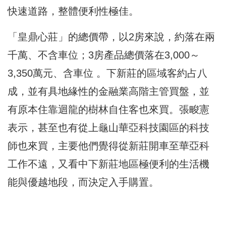
快速道路，整體便利性極佳。
「皇鼎心莊」的總價帶，以2房來說，約落在兩
千萬、不含車位；3房產品總價落在3,000～
3,350萬元、含車位 。下新莊的區域客約占八
成，並有具地緣性的金融業高階主管買盤，並
有原本住靠迴龍的樹林自住客也來買。張畯憲
表示，甚至也有從上龜山華亞科技園區的科技
師也來買，主要他們覺得從新莊開車至華亞科
工作不遠，又看中下新莊地區極便利的生活機
能與優越地段，而決定入手購置。