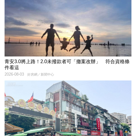
青安3.0將上路！2.0未撥款者可「撤案改辦」 符合資格條
件看這
2026-08-03
好房網／新聞中心