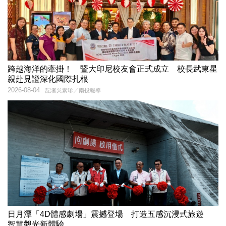
跨越海洋的牽掛！ 暨大印尼校友會正式成立 校長武東星
親赴見證深化國際扎根
2026-08-04
記者吳素珍／南投報導
日月潭「4D體感劇場」震撼登場 打造五感沉浸式旅遊
智慧觀光新體驗