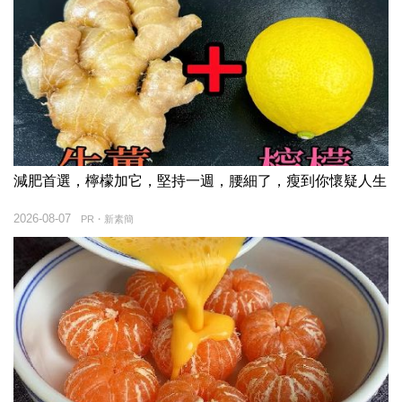
減肥首選，檸檬加它，堅持一週，腰細了，瘦到你懷疑人生
2026-08-07
PR・新素簡