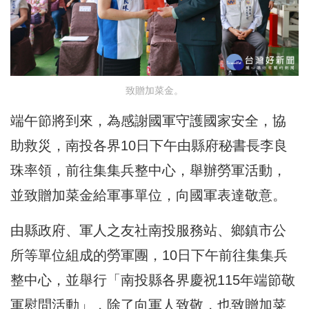
致贈加菜金。
端午節將到來，為感謝國軍守護國家安全，協
助救災，南投各界10日下午由縣府秘書長李良
珠率領，前往集集兵整中心，舉辦勞軍活動，
並致贈加菜金給軍事單位，向國軍表達敬意。
由縣政府、軍人之友社南投服務站、鄉鎮市公
所等單位組成的勞軍團，10日下午前往集集兵
整中心，並舉行「南投縣各界慶祝115年端節敬
軍慰問活動」，除了向軍人致敬，也致贈加菜