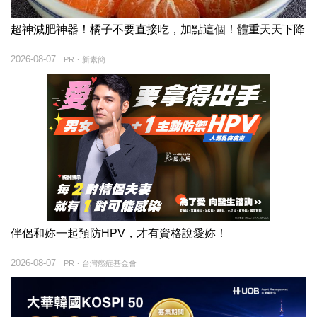
超神減肥神器！橘子不要直接吃，加點這個！體重天天下降
2026-08-07
PR・新素簡
伴侶和妳一起預防HPV，才有資格說愛妳！
2026-08-07
PR・台灣癌症基金會