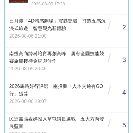
2026-08-05 17:23
日月潭「4D體感劇場」震撼登場 打造五感沉
/
2
浸式旅遊 智慧觀光新體驗
2026-08-06 21:00
南投高商跨科培育再創高峰 勇奪全國技能競
/
3
賽旅館接待金牌與佳作
2026-08-05 20:46
2026馬路好行評選 南投縣「人本交通有GO
/
4
行」獲獎
2026-08-06 19:07
民進黨張媛婷投入草屯鎮長選戰 五大方向發
/
5
展藍圖