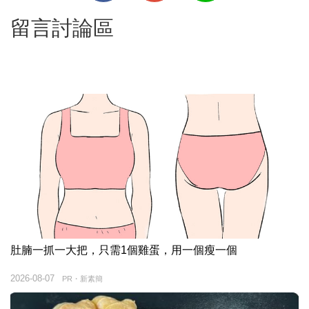
留言討論區
肚腩一抓一大把，只需1個雞蛋，用一個瘦一個
2026-08-07
PR・新素簡