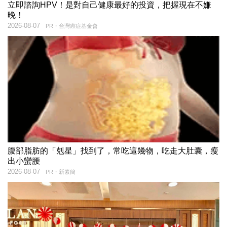
立即諮詢HPV！是對自己健康最好的投資，把握現在不嫌
晚！
2026-08-07
PR・台灣癌症基金會
腹部脂肪的「剋星」找到了，常吃這幾物，吃走大肚囊，瘦
出小蠻腰
2026-08-07
PR・新素簡