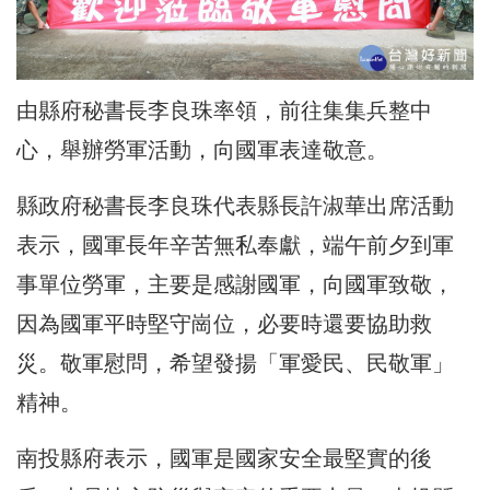
由縣府秘書長李良珠率領，前往集集兵整中
心，舉辦勞軍活動，向國軍表達敬意。
縣政府秘書長李良珠代表縣長許淑華出席活動
表示，國軍長年辛苦無私奉獻，端午前夕到軍
事單位勞軍，主要是感謝國軍，向國軍致敬，
因為國軍平時堅守崗位，必要時還要協助救
災。敬軍慰問，希望發揚「軍愛民、民敬軍」
精神。
南投縣府表示，國軍是國家安全最堅實的後