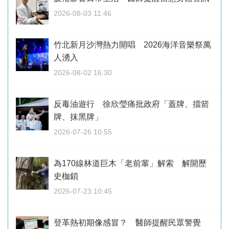
2026-08-03 11:46
竹北新月沙灣熱力開唱 2026海洋音樂祭萬
人湧入
2026-08-02 16:30
反毒油遊行 徐欣瑩痛批政府「蓋牌、擋箭
牌、抹黑牌」
2026-07-26 10:55
為170線林道巨木「老前輩」解索 解開歷
史枷鎖
2026-07-23 10:45
登革熱初期像感冒？ 醫師提醒民眾警覺