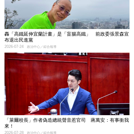
轟「高鐵延伸宜蘭計畫」是「盲腸高鐵」 前政委張景森宣
布退出民進黨
2026-07-24
政治中心／綜合報導
「萊爾校長」作者偽造總統聲音惹官司 蔣萬安：有事衝我
來！
2026-07-28
政治中心／綜合報導