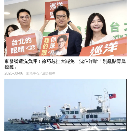
東發號遭洗負評！徐巧芯扯大罷免 沈伯洋嗆「別亂貼青鳥
標籤」
2026-08-06
政治中心／綜合報導