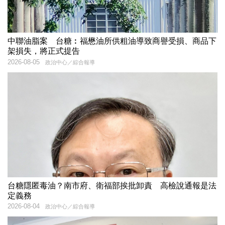
中聯油脂案 台糖︰福懋油所供粗油導致商譽受損、商品下
架損失，將正式提告
2026-08-05
政治中心／綜合報導
台糖隱匿毒油？南市府、衛福部挨批卸責 高檢說通報是法
定義務
2026-08-04
政治中心／綜合報導