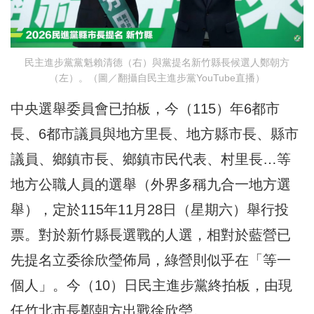
民主進步黨黨魁賴清德（右）與黨提名新竹縣長候選人鄭朝方
（左）。（圖／翻攝自民主進步黨YouTube直播）
中央選舉委員會已拍板，今（115）年6都市
長、6都市議員與地方里長、地方縣市長、縣市
議員、鄉鎮市長、鄉鎮市民代表、村里長…等
地方公職人員的選舉（外界多稱九合一地方選
舉），定於115年11月28日（星期六）舉行投
票。對於新竹縣長選戰的人選，相對於藍營已
先提名立委徐欣瑩佈局，綠營則似乎在「等一
個人」。今（10）日民主進步黨終拍板，由現
任竹北市長鄭朝方出戰徐欣瑩。