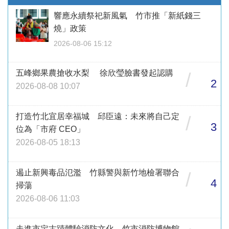
響應永續祭祀新風氣 竹市推「新紙錢三
燒」政策
2026-08-06 15:12
五峰鄉果農搶收水梨 徐欣瑩臉書發起認購
/
2
2026-08-08 10:07
打造竹北宜居幸福城 邱臣遠：未來將自己定
/
3
位為「市府 CEO」
2026-08-05 18:13
遏止新興毒品氾濫 竹縣警與新竹地檢署聯合
/
4
掃蕩
2026-08-06 11:03
走進市定古蹟體驗消防文化 竹市消防博物館