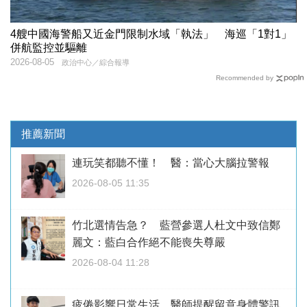
4艘中國海警船又近金門限制水域「執法」 海巡「1對1」
併航監控並驅離
2026-08-05
政治中心／綜合報導
Recommended by
推薦新聞
連玩笑都聽不懂！ 醫：當心大腦拉警報
2026-08-05 11:35
竹北選情告急？ 藍營參選人杜文中致信鄭
麗文：藍白合作絕不能喪失尊嚴
2026-08-04 11:28
疲倦影響日常生活 醫師提醒留意身體警訊