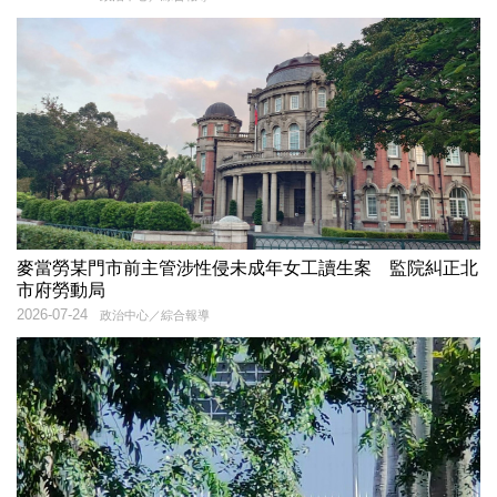
麥當勞某門市前主管涉性侵未成年女工讀生案 監院糾正北
市府勞動局
2026-07-24
政治中心／綜合報導