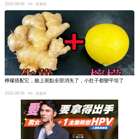
2026-08-08
PR・新素簡
檸檬搭配它，臉上斑點全部消失了，小肚子都變平坦了
2026-08-08
PR・新素簡