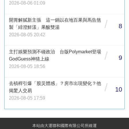
2026-08-06 01:09
開胃解膩新主張 這一鍋以在地百果與馬告熬
/
8
製「緋澄鮮漾」果酸雙湯
2026-08-05 20:42
主打娛樂預測不碰政治 台版Polymarket登場
/
9
GodGuess神猜上線
2026-08-05 18:56
去槓桿引爆「股災體感」？房市出現變化？他
/
10
揭驚人交易
2026-08-05 17:59
本站由大運聯和國際有限公司所維運