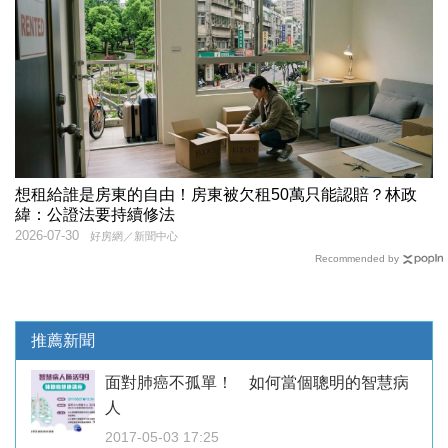
想租給誰是房東的自由！房東被欠租50萬只能認賠？林政
緯：公證法要持續修法
2026-07-30
好房網／新聞中心
Recommended by
推薦新聞
面對肺癌不孤單！ 如何當個聰明的智慧病
人
2017-05-03 17:25