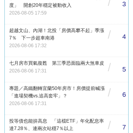
/
3
度」 開創20年穩定被動收入
2026-08-05 17:59
超越文山、內湖！北投「房價高攀不起」季漲
/
4
7％ 下一步超車南港
2026-08-06 17:32
七月房市買氣復甦 第三季恐面臨兩大煞車皮
/
5
2026-08-06 17:31
專題／高鐵翻轉宜蘭50年房市！房價提前喊漲
/
6
「進場契機vs.追高套牢」？
2026-08-06 17:31
投等債也能拚高息 「這檔ETF」年化配息率
/
7
達7.28％、連兩次站穩7％以上