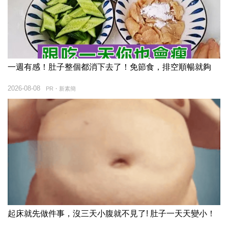
一週有感！肚子整個都消下去了！免節食，排空順暢就夠
2026-08-08
PR・新素簡
起床就先做件事，沒三天小腹就不見了! 肚子一天天變小！