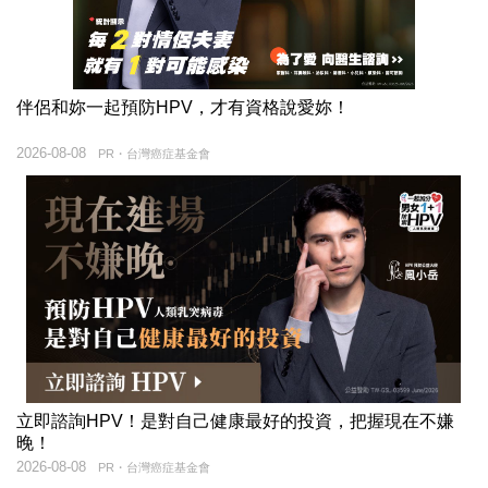
伴侶和妳一起預防HPV，才有資格說愛妳！
2026-08-08
PR・台灣癌症基金會
立即諮詢HPV！是對自己健康最好的投資，把握現在不嫌
晚！
2026-08-08
PR・台灣癌症基金會