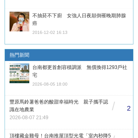
不抽菸不下廚 女強人日夜顛倒罹晚期肺腺
癌
2016-12-02 16:13
熱門新聞
台南都更首創容積調派 無償換得1293戶社
宅
2026-08-05 18:00
豐原馬鈴薯爸爸的酸甜幸福時光 親子攜手認
/
2
識在地農業
2026-08-07 21:49
頂樓藏金雞母！台南推屋頂型光電「室內秒降5