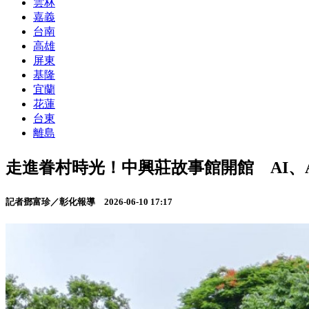
雲林
嘉義
台南
高雄
屏東
基隆
宜蘭
花蓮
台東
離島
走進眷村時光！中興莊故事館開館 AI、
記者鄧富珍／彰化報導
2026-06-10 17:17