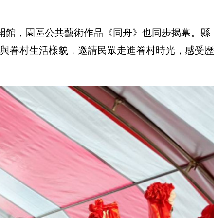
開館，園區公共藝術作品《同舟》也同步揭幕。縣
程與眷村生活樣貌，邀請民眾走進眷村時光，感受歷