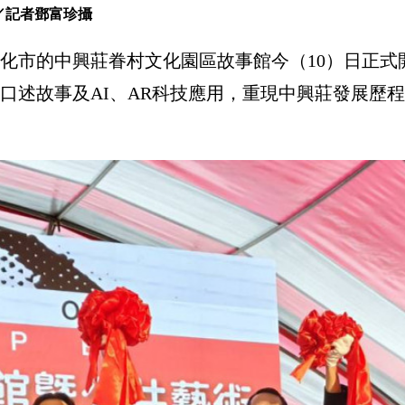
／記者鄧富珍攝
化市的中興莊眷村文化園區故事館今（10）日正式
口述故事及AI、AR科技應用，重現中興莊發展歷