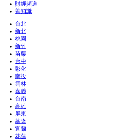
財經頻道
善知識
台北
新北
桃園
新竹
苗栗
台中
彰化
南投
雲林
嘉義
台南
高雄
屏東
基隆
宜蘭
花蓮