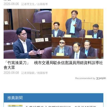
2026-08-06
記者李文生／台南報導
「竹篙湊菜刀」 桃市交通局駁余信憲議員用錯資料誤導社
會大眾
2026-08-08
記者黃駿騏／桃園報導
Recommended by
推薦新聞