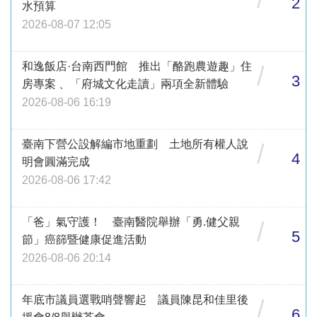
2
水預算
2026-08-07 12:05
和逸飯店·台南西門館 推出「酪跑農遊趣」住
/
3
房專案 、「府城文化走讀」兩項全新體驗
2026-08-06 16:19
臺南下營公設解編市地重劃 土地所有權人說
/
4
明會圓滿完成
2026-08-06 17:42
「爸」氣守護！ 臺南醫院舉辦「勇.健父親
/
5
節」癌篩暨健康促進活動
2026-08-06 20:14
年底市議員選戰哨聲響起 議員陳昆和佳里後
/
6