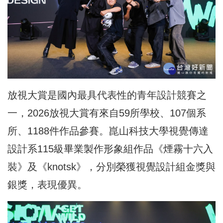
放視大賞是國內最具代表性的青年設計競賽之
一，2026放視大賞有來自59所學校、107個系
所、1188件作品參賽。崑山科技大學視覺傳達
設計系115級畢業製作形象組作品《煙霧十六入
裝》及《knotsk》，分別榮獲視覺設計組金獎與
銀獎，表現優異。