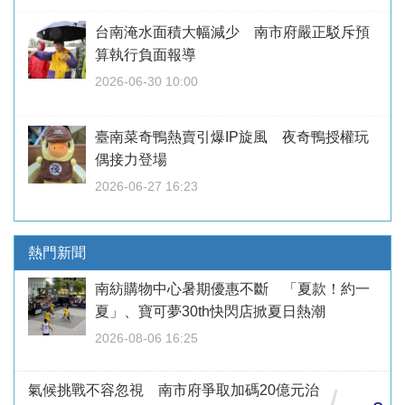
台南淹水面積大幅減少 南市府嚴正駁斥預
算執行負面報導
2026-06-30 10:00
臺南菜奇鴨熱賣引爆IP旋風 夜奇鴨授權玩
偶接力登場
2026-06-27 16:23
熱門新聞
南紡購物中心暑期優惠不斷 「夏款！約一
夏」、寶可夢30th快閃店掀夏日熱潮
2026-08-06 16:25
氣候挑戰不容忽視 南市府爭取加碼20億元治
/