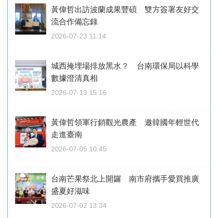
黃偉哲出訪波蘭成果豐碩 雙方簽署友好交
流合作備忘錄
2026-07-23 11:14
城西掩埋場排放黑水？ 台南環保局以科學
數據澄清真相
2026-07-13 15:16
黃偉哲領軍行銷觀光農產 邀韓國年輕世代
走進臺南
2026-07-05 10:45
台南芒果祭北上開鑼 南市府攜手愛買推廣
盛夏好滋味
2026-07-02 13:34