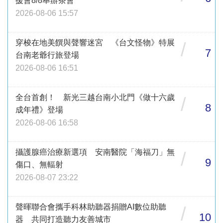
援會8/8舉辦茶會
2026-08-06 15:57
穿梭在地美饌與聲響迷宮 《台文怪物》特展
/
7
台南老爺行旅登場
2026-08-06 16:51
全台首創！ 新光三越台南小北門《做十六歲
/
8
成年禮》登場
2026-08-06 16:58
攝護腺癌治療新選項 安南醫院「海福刀」無
/
9
傷口、無輻射
2026-08-07 23:22
聲暉聯合會攜手科林助聽器捐贈AI數位助聽
/
10
器 共同打造聽力友善城市