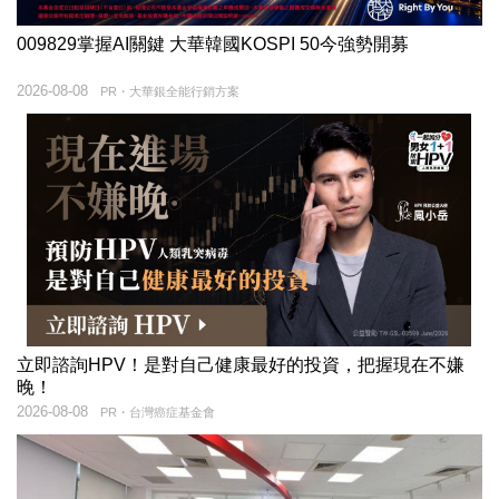
009829掌握AI關鍵 大華韓國KOSPI 50今強勢開募
2026-08-08
PR・大華銀全能行銷方案
立即諮詢HPV！是對自己健康最好的投資，把握現在不嫌
晚！
2026-08-08
PR・台灣癌症基金會