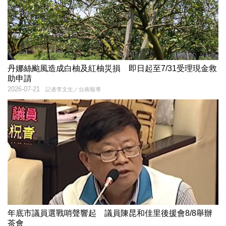
丹娜絲颱風造成白柚及紅柚災損 即日起至7/31受理現金救
助申請
2026-07-21
記者李文生／台南報導
年底市議員選戰哨聲響起 議員陳昆和佳里後援會8/8舉辦
茶會