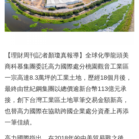
【理財周刊記者顏瓊真報導】全球化學龍頭美
商科慕集團委託高力國際處分桃園觀音工業區
一宗高達8.3萬坪的工業土地，歷經18個月後，
最終由世紀鋼集團以總價逾新台幣113億元承
接，創下台灣工業區土地單筆交易金額新高，
也替高力國際在協助跨國企業處分資產上再添
一筆佳績。
高力國際指出，在2018年的中美貿易戰之後，