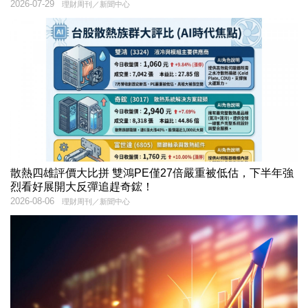
2026-07-29
理財周刊／新聞中心
散熱四雄評價大比拼 雙鴻PE僅27倍嚴重被低估，下半年強
烈看好展開大反彈追趕奇鋐！
2026-08-06
理財周刊／新聞中心