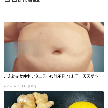
起床就先做件事，沒三天小腹就不見了! 肚子一天天變小！
2026-08-07
PR・新素簡