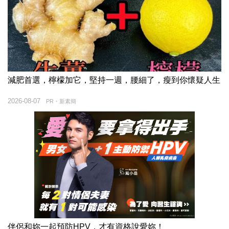
減肥首選，檸檬加它，堅持一週，腰細了，瘦到你懷疑人生
2026-08-07
PR・新素簡
伴侶和妳一起預防HPV，才有資格說愛妳！