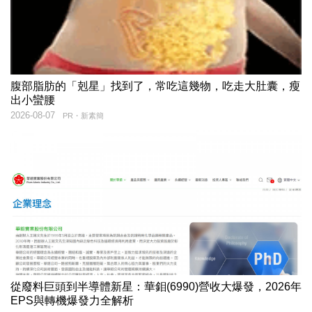
腹部脂肪的「剋星」找到了，常吃這幾物，吃走大肚囊，瘦
出小蠻腰
2026-08-07
PR・新素簡
從廢料巨頭到半導體新星：華鉬(6990)營收大爆發，2026年
EPS與轉機爆發力全解析