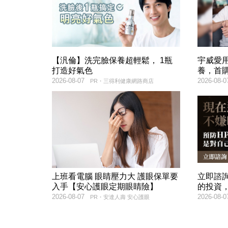
【汎倫】洗完臉保養超輕鬆， 1瓶
宇威愛
打造好氣色
養，首購
2026-08-07
2026-08-0
PR・三得利健康網路商店
上班看電腦 眼睛壓力大 護眼保單要
立即諮
入手【安心護眼定期眼睛險】
的投資
2026-08-07
2026-08-0
PR・安達人壽 安心護眼