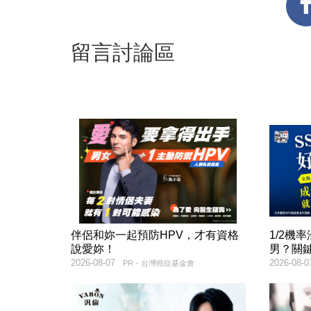
留言討論區
伴侶和妳一起預防HPV，才有資格
1/2機
說愛妳！
男？關
2026-08-07
2026-08-0
PR・台灣癌症基金會