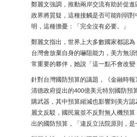
鄭麗文強調，推動兩岸交流有助於促進
政界將質疑，這種接觸是否可能削弱對
明，這種擔憂：「完全沒有必要。」
鄭麗文指出，世界上大多數國家都認為
台灣會放棄自身的嚇阻能力，美方無須
常重要的夥伴，她說「這一點不會改變
針對台灣國防預算的議題，《金融時報
清德政府提出的400億美元特別國防預
購武器，其中預算縮減也影響到美方認
麗文反駁，國民黨並不反對無人機預算
出的國防預算，「違反立法院原則，是一項