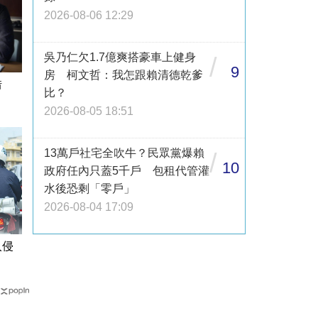
2026-08-06 12:29
吳乃仁欠1.7億爽搭豪車上健身
/
9
房 柯文哲：我怎跟賴清德乾爹
借
比？
2026-08-05 18:51
13萬戶社宅全吹牛？民眾黨爆賴
/
10
政府任內只蓋5千戶 包租代管灌
水後恐剩「零戶」
2026-08-04 17:09
入侵