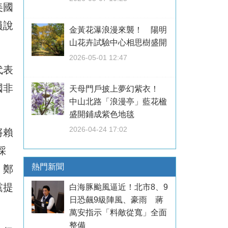
美國
員說
金黃花瀑浪漫來襲！ 陽明
山花卉試驗中心相思樹盛開
2026-05-01 12:47
代表
國非
天母門戶披上夢幻紫衣！
中山北路「浪漫亭」藍花楹
盛開鋪成紫色地毯
2026-04-24 17:02
將賴
採
熱門新聞
。鄭
黨提
白海豚颱風逼近！北市8、9
日恐飆9級陣風、豪雨 蔣
萬安指示「料敵從寬」全面
整備