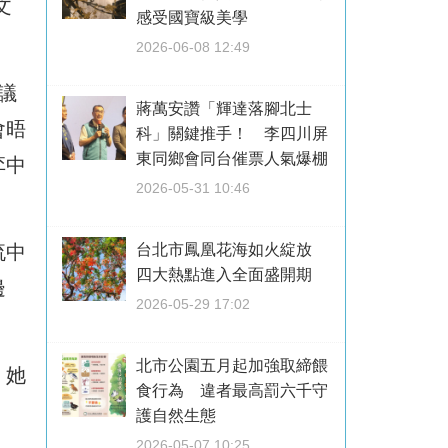
文
感受國寶級美學
2026-06-08 12:49
議
蔣萬安讚「輝達落腳北士
會晤
科」關鍵推手！ 李四川屏
東同鄉會同台催票人氣爆棚
弈中
2026-05-31 10:46
流中
台北市鳳凰花海如火綻放
四大熱點進入全面盛開期
邊
2026-05-29 17:02
北市公園五月起加強取締餵
，她
食行為 違者最高罰六千守
護自然生態
2026-05-07 10:25