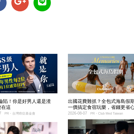
率淪陷！你是好男人還是渣
出國花費難抓？全包式海島假
鍵在這
一價搞定食宿玩樂，省錢更省
7
2026-08-07
PR・台灣癌症基金會
PR・Club Med Taiwan