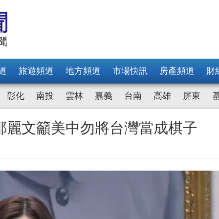
道
旅遊頻道
地方頻道
市場快訊
房產頻道
財
彰化
南投
雲林
嘉義
台南
高雄
屏東
鄭麗文籲美中勿將台灣當成棋子