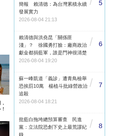
/
5
簡報 賴清德：為台灣累積永續
發展實力
2026-08-04 21:13
賴清德與洪堯昆「關係匪
/
6
淺」？ 徐國勇打臉：廠商政治
獻金都捐藍軍，誰是門神很清楚
2026-08-04 19:20
蘇一峰凱道「義診」遭青鳥檢舉
/
7
恐挨罰10萬 楊植斗批綠營政治
追殺
2026-08-04 18:21
期，
心！
批藍白拖垮總預算審查 民進
/
8
黨：立法院恐創下史上最荒謬紀
錄