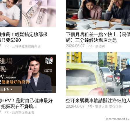
用推薦！輕鬆搞定臉部保
下個月房租差一點？快上【易
只要$390
網】三分鐘解決燃眉之急
7
2026-08-07
PR・三得利健康網路商店
PR・易借網
詢HPV！是對自己健康最好
空汙來襲機車族請關注癌細胞
，把握現在不嫌晚！
2026-08-07
PR・安達人壽 安心抗癌
7
PR・台灣癌症基金會
Recommended by