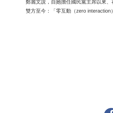
鄭麗文說，自她擔任國民黨主席以來、
雙方至今：「零互動（zero interactio