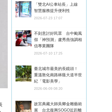
「雙北AI公車站長」上線
智慧服務提升便利性
2026-07-23 17:07
不刻意討好民眾 台中颱風
假「神預測」盧秀燕強調相
信專業團隊
2026-07-10 17:25
臺北城市最美的長鏡頭！
重溫敦化南路林蔭大道半世
紀「電影美學」
2026-06-09 08:20
表
故宮典藏大師吳卿金雕藝術
展 台北復興SOGO近距離