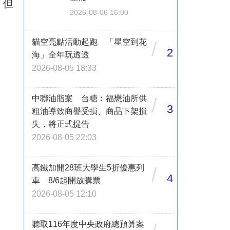
，但
2026-08-06 16:00
貓空亮點活動起跑 「星空到花
/
2
海」全年玩透透
2026-08-05 18:33
中聯油脂案 台糖︰福懋油所供
/
3
粗油導致商譽受損、商品下架損
失，將正式提告
2026-08-05 22:03
高鐵加開28班大學生5折優惠列
/
4
車 8/6起開放購票
2026-08-05 12:10
聽取116年度中央政府總預算案