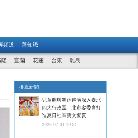
經頻道
善知識
基隆
宜蘭
花蓮
台東
離島
推薦新聞
兒童劇與舞蹈巡演深入臺北
四大行政區 北市客委會打
造夏日社區藝文饗宴
2026-07-31 10:31