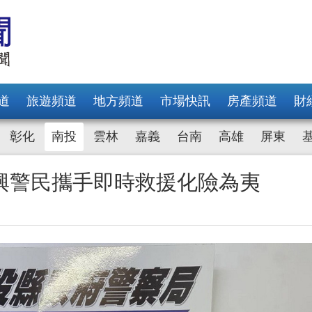
道
旅遊頻道
地方頻道
市場快訊
房產頻道
財
彰化
南投
雲林
嘉義
台南
高雄
屏東
興警民攜手即時救援化險為夷