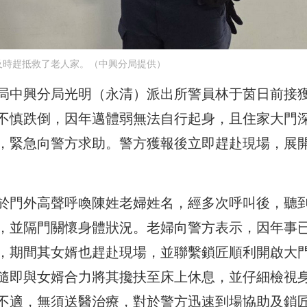
及時趕抵救了老人家。（中興分局提供）
局中興分局光明（永清）派出所警員林于茵日前接
不慎跌倒，因年邁體弱無法自行起身，且住家大門
，緊急向警方求助。警方獲報後立即趕赴現場，展
於門外高聲呼喚陳姓老婦姓名，經多次呼叫後，聽
，並隔門關懷身體狀況。老婦向警方表示，因年事
，期間其女婿也趕赴現場，並聯繫鎖匠順利開啟大
隨即與女婿合力將其攙扶至床上休息，並仔細檢視
不適，無須送醫治療，對於警方迅速到場協助及鎖