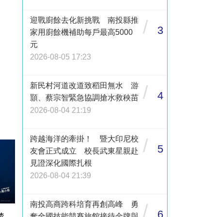
迎戰廚餘去化新挑戰 南投縣推
/
3
家用廚餘機補助每戶最高5000
元
2026-08-05 17:23
新民村河道改道致稻田無水 游
/
4
顥、蔡宗智緊急協調搶水救秧苗
2026-08-04 21:19
跨越海洋的牽掛！ 暨大印尼校
/
5
友會正式成立 校長武東星親赴
見證深化國際扎根
2026-08-04 21:39
南投高商跨科培育再創高峰 勇
/
6
渣
奪全國技能競賽旅館接待金牌與