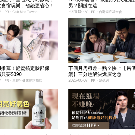
定食宿玩樂，省錢更省心！
男？關鍵在這
7
2026-08-07
PR・Club Med Taiwan
PR・台灣癌症基金會
用推薦！輕鬆搞定臉部保
下個月房租差一點？快上【易
只要$390
網】三分鐘解決燃眉之急
7
2026-08-07
PR・三得利健康網路商店
PR・易借網