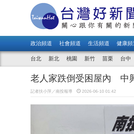
政治頻道
社會頻道
生活頻道
健康頻
台北
新北
桃園
新竹
苗栗
台中
老人家跌倒受困屋內 中
記者扶小萍／南投報導
2026-06-10 01:42