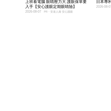
上班看電腦 眼睛壓力大 護眼保單要
日本專
入手【安心護眼定期眼睛險】
2026-08-0
2026-08-07
PR・安達人壽 安心護眼