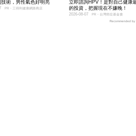
利技術，男性氣色好明亮
立即諮詢HPV！是對自己健康
的投資，把握現在不嫌晚！
7
PR・三得利健康網路商店
2026-08-07
PR・台灣癌症基金會
Recommended by