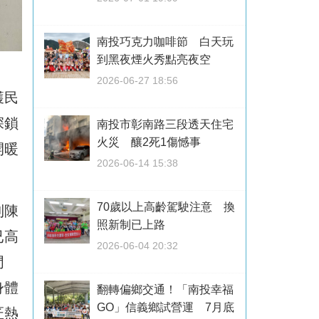
南投巧克力咖啡節 白天玩
到黑夜煙火秀點亮夜空
2026-06-27 18:56
獲民
深鎖
南投市彰南路三段透天住宅
火災 釀2死1傷憾事
開暖
2026-06-14 15:38
70歲以上高齡駕駛注意 換
到陳
照新制已上路
已高
2026-06-04 20:32
門
身體
翻轉偏鄉交通！「南投幸福
GO」信義鄉試營運 7月底
匠熱