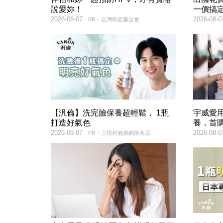
說愛妳！
一價搞
2026-08-07
2026-08-0
PR・台灣癌症基金會
【汎倫】洗完臉保養超輕鬆， 1瓶
宇威愛
打造好氣色
養，首購
2026-08-07
2026-08-0
PR・三得利健康網路商店