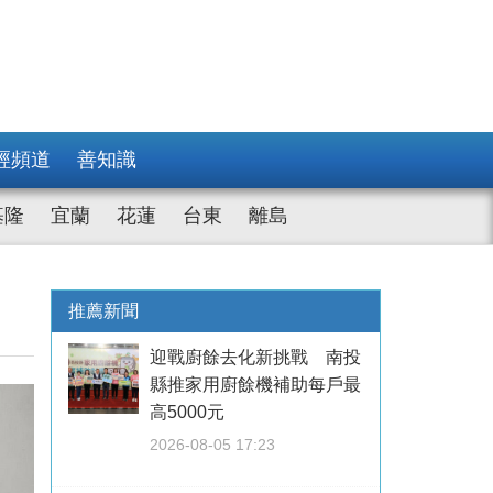
經頻道
善知識
基隆
宜蘭
花蓮
台東
離島
推薦新聞
迎戰廚餘去化新挑戰 南投
縣推家用廚餘機補助每戶最
高5000元
2026-08-05 17:23