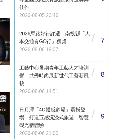
佳作
2026-08-05 20:46
2026馬路好行評選 南投縣「人
/
7
本交通有GO行」獲獎
2026-08-06 19:07
工藝中心暑期青年工藝人才培訓
/
借
8
營 共秀時尚展新世代工藝新風
貌
2026-08-06 14:51
日月潭「4D體感劇場」震撼登
/
9
場 打造五感沉浸式旅遊 智慧
觀光新體驗
2026-08-06 21:00