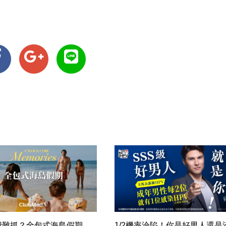
費難抓？全包式海島假期，
1/2機率淪陷！你是好男人還是