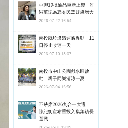
中聯19批油品重新上架 許
淑華認為恐令民眾疑慮增大
2026-07-22 16:54
南投縣垃圾清運略異動 11
日停止收運一天
2026-07-10 13:07
南投市中山公園戲水區啟
動 親子同樂清涼一夏
2026-07-04 16:56
不缺席2026九合一大選
陳紀衡宣布重投入集集鎮長
選戰
2026-07-01 19:09