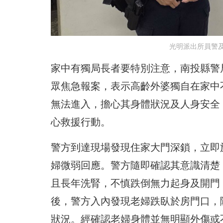
光明派出所員警
家中有獨局長者要特別注意，南投縣警
眾焦急報案，表示高齡外婆獨自在家中
無法進入，擔心其身體狀況及人身安全
心救援行動。
警方到達現場發現住家大門深鎖，立即
婦微弱回應。警方隨即確認其意識清楚
且長年洗腎，不慎跌倒無力起身及開門
後，警方入內發現老婦跌臥於房門口，
狀況。經確認老婦身體並無明顯外傷或