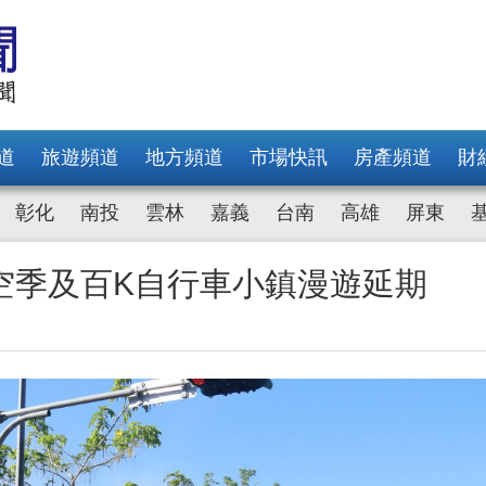
道
旅遊頻道
地方頻道
市場快訊
房產頻道
財
彰化
南投
雲林
嘉義
台南
高雄
屏東
空季及百K自行車小鎮漫遊延期