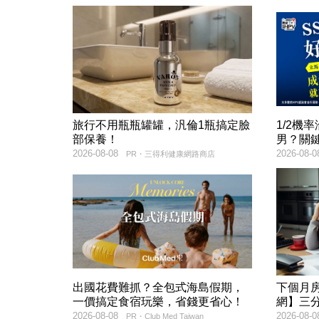
旅行不用瓶瓶罐罐，汎倫1瓶搞定臉
1/2機
部保養！
男？關
2026-08-08
2026-08-0
PR・三得利健康網路商店
出國花費難抓？全包式海島假期，
下個月
一價搞定食宿玩樂，省錢更省心！
網】三
2026-08-08
2026-08-0
PR・Club Med Taiwan