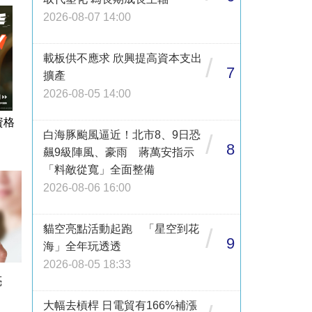
2026-08-07 14:00
載板供不應求 欣興提高資本支出
/
7
擴產
2026-08-05 14:00
資格
白海豚颱風逼近！北市8、9日恐
/
8
飆9級陣風、豪雨 蔣萬安指示
「料敵從寬」全面整備
2026-08-06 16:00
貓空亮點活動起跑 「星空到花
/
9
海」全年玩透透
2026-08-05 18:33
亮
大幅去槓桿 日電貿有166%補漲