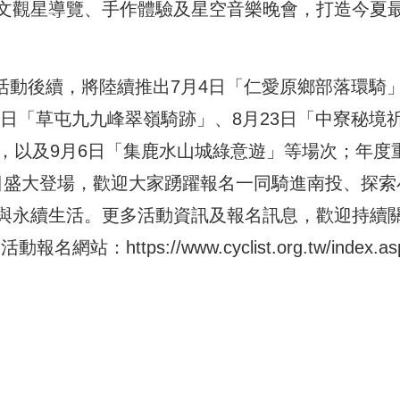
文觀星導覽、手作體驗及星空音樂晚會，打造今夏
列活動後續，將陸續推出7月4日「仁愛原鄉部落環騎
2日「草屯九九峰翠嶺騎跡」、8月23日「中寮秘境
，以及9月6日「集鹿水山城綠意遊」等場次；年度
25日盛大登場，歡迎大家踴躍報名一同騎進南投、探索
與永續生活。更多活動資訊及報名訊息，歡迎持續
頁及活動報名網站：
https://www.cyclist.org.tw/index.as