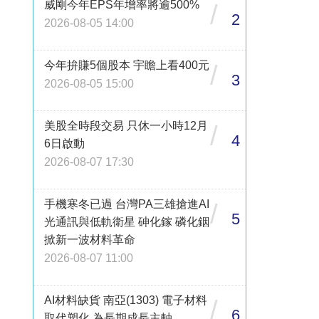
威剛今年EPS年增率將逾500%
/
2
2026-08-05 14:00
今年拚賺5個股本 宇瞻上看400元
/
3
2026-08-05 15:00
美股全時段交易 只休一小時12月
/
4
6日啟動
2026-08-07 17:30
手機寒冬已過 台灣PA三雄搶進AI
/
5
光通訊與低軌衛星 砷化鎵 磷化銦
掀新一波材料革命
2026-08-07 11:00
AI材料缺貨 南亞(1303) 電子材料
/
6
取代塑化 為長期成長主軸