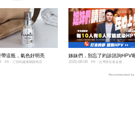
要帶這瓶，氣色好明亮
姊妹們，別忘了約診諮詢HPV喔
8
2026-08-08
PR・三得利健康網路商店
PR・台灣癌症基金會
Recommended by