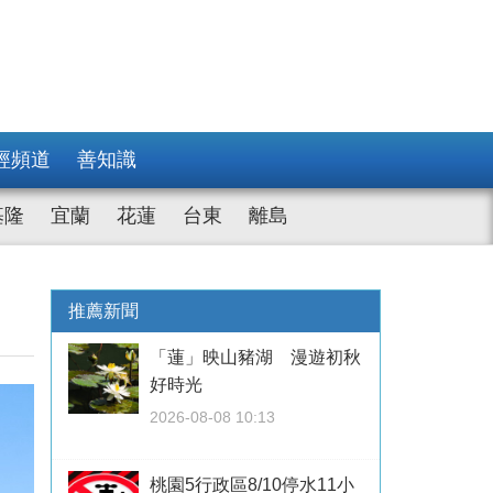
經頻道
善知識
基隆
宜蘭
花蓮
台東
離島
推薦新聞
「蓮」映山豬湖 漫遊初秋
好時光
2026-08-08 10:13
桃園5行政區8/10停水11小