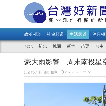
政治頻道
社會頻道
生活頻道
健康頻
台北
新北
桃園
新竹
苗栗
台中
豪大雨影響 周末南投星
記者扶小萍／南投報導
2026-06-09 21:51