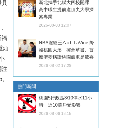
最具
新北攜手北聯大四校開課
高中職生提前進頂尖大學探
索專業
2026-08-03 12:07
」、
祈福
NBA灌籃王Zach LaVine 降
重頭
臨桃園大溪 揮毫草書、首
擲聖筊稱讚桃園處處是驚喜
小
2026-08-02 17:29
關注
p
。
熱門新聞
桃園5行政區8/10停水11小
時 近10萬戶受影響
2026-08-06 18:15