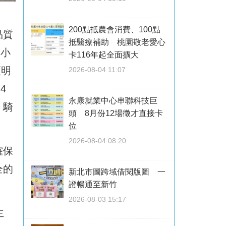
200點抵農會消費、100點
品質
抵醫療補助 桃園敬老愛心
車小
卡116年起全面擴大
頭明
2026-08-04 11:07
4
永康就業中心串聯科技巨
」騎
頭 8月份12場徵才直接卡
位
2026-08-04 08:20
確保
全的
新北市圖跨域借閱版圖 一
證暢通至新竹
2026-08-03 15:17
主