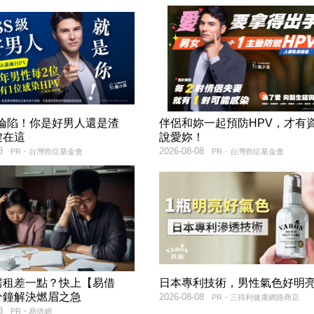
率淪陷！你是好男人還是渣
伴侶和妳一起預防HPV，才有
鍵在這
說愛妳！
8
2026-08-08
PR・台灣癌症基金會
PR・台灣癌症基金會
房租差一點？快上【易借
日本專利技術，男性氣色好明
分鐘解決燃眉之急
2026-08-08
PR・三得利健康網路商店
8
PR・易借網