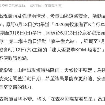
星空季等活動異動。（記者扶小萍攝資料照）
出現豪雨及強降雨情形，考量山區道路安全、活動
原訂6月13日(六)舉辦「2026南投旅遊百K自行
至9月6日(日)舉行，同樣於6月13日於鹿谷鄉溪
空季」第二場主題日活動「森林微光站」，延期至7月
會6月12日(六)主辦的「建大盃夏季KOM-塔塔加
不便敬請包涵。
流影響，山區出現短時強降雨，天候較不穩定，為
後決定調整活動日期，希望讓民眾能在更舒適、安
星空交織的魅力。
有表演節目均不變。將以「在森林裡喝茶看星星」為