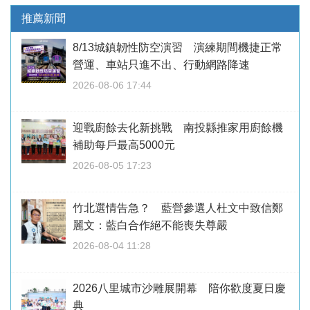
推薦新聞
8/13城鎮韌性防空演習 演練期間機捷正常
營運、車站只進不出、行動網路降速
2026-08-06 17:44
迎戰廚餘去化新挑戰 南投縣推家用廚餘機
補助每戶最高5000元
2026-08-05 17:23
竹北選情告急？ 藍營參選人杜文中致信鄭
麗文：藍白合作絕不能喪失尊嚴
2026-08-04 11:28
2026八里城市沙雕展開幕 陪你歡度夏日慶
典