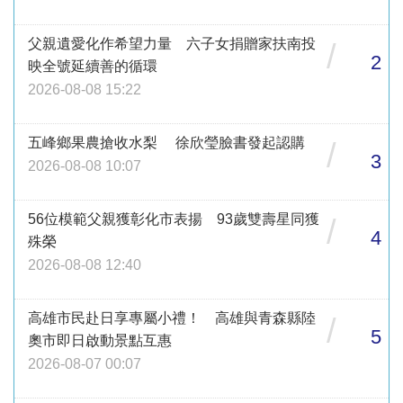
父親遺愛化作希望力量 六子女捐贈家扶南投
/
2
映全號延續善的循環
2026-08-08 15:22
五峰鄉果農搶收水梨 徐欣瑩臉書發起認購
/
3
2026-08-08 10:07
56位模範父親獲彰化市表揚 93歲雙壽星同獲
/
4
殊榮
2026-08-08 12:40
高雄市民赴日享專屬小禮！ 高雄與青森縣陸
/
5
奧市即日啟動景點互惠
2026-08-07 00:07