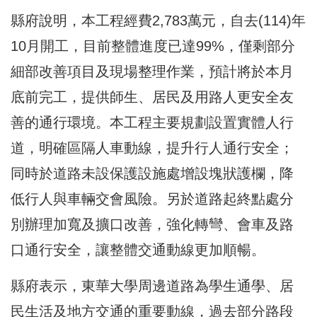
縣府說明，本工程經費2,783萬元，自去(114)年
10月開工，目前整體進度已達99%，僅剩部分
細部改善項目及現場整理作業，預計將於本月
底前完工，提供師生、居民及用路人更安全友
善的通行環境。本工程主要規劃設置實體人行
道，明確區隔人車動線，提升行人通行安全；
同時於道路未設保護設施處增設塊狀護欄，降
低行人與車輛交會風險。另於道路起終點處分
別辦理加寬及擴口改善，強化轉彎、會車及路
口通行安全，讓整體交通動線更加順暢。
縣府表示，東華大學周邊道路為學生通學、居
民生活及地方交通的重要動線，過去部分路段