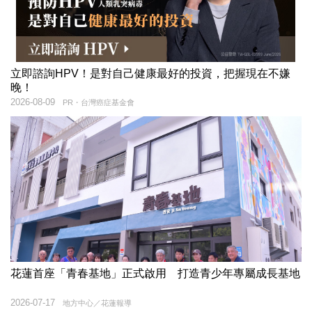
立即諮詢HPV！是對自己健康最好的投資，把握現在不嫌
晚！
2026-08-09
PR・台灣癌症基金會
花蓮首座「青春基地」正式啟用 打造青少年專屬成長基地
2026-07-17
地方中心／花蓮報導