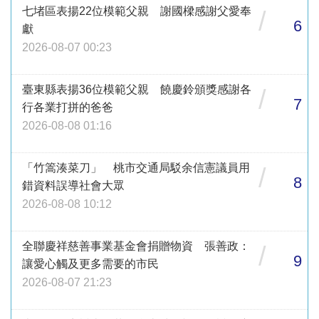
七堵區表揚22位模範父親 謝國樑感謝父愛奉
/
6
獻
2026-08-07 00:23
臺東縣表揚36位模範父親 饒慶鈴頒獎感謝各
/
7
行各業打拼的爸爸
2026-08-08 01:16
「竹篙湊菜刀」 桃市交通局駁余信憲議員用
/
8
錯資料誤導社會大眾
2026-08-08 10:12
全聯慶祥慈善事業基金會捐贈物資 張善政：
/
9
讓愛心觸及更多需要的市民
2026-08-07 21:23