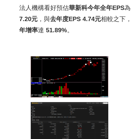
法人機構看好預估
華新科
今
年全年
EPS
為
7.20
元
，與
去年度
EPS
4.74
元
相較之下，
年增率
達
51.89
%
。