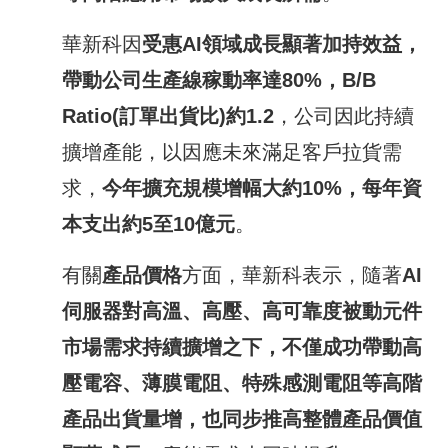
華新科因
受惠
AI
領域成長顯著加持效益，
帶動公司生產線稼動率達
80%
，
B/B
Ratio(
訂單出貨比
)
約
1.2
，公司因此持續
擴增產能，以因應未來滿足客戶拉貨需
求，
今年擴充規模增幅大約
10%
，每年資
本支出約
5
至
10
億元
。
有關
產品價格
方面，華新科表示，隨著
AI
伺服器對高溫、高壓、高可靠度被動元件
市場需求持續擴增之下，不僅成功帶動高
壓電容、薄膜電阻、特殊感測電阻等高階
產品出貨量增，也同步推高整體產品價值