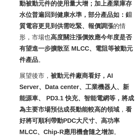
動被動元件的使用量大增；加上產業庫存
水位普遍回到健康水準，部分產品如：鉭
質電容更見到供需吃緊、報價調漲
的情
形，市場也
高度關注漲價效應
今
年度是否
有望進一步擴散至
MLCC
、電阻等被動元
件產品
。
展望後市，
被動元件廠商看好，
AI
Server
、
Data center
、工業機器人、新
能源車、
PD3.1
快充、智能電網等，將成
為主要市場預估成長動能較高的領域
，
看
好將可順利帶動
PDC
大尺寸、高功率
MLCC
、
Chip-R
應用機會隨之增加
。