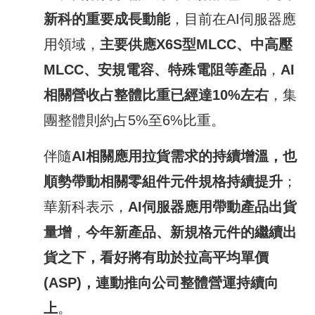
新科的重要成長動能
，目前在AI伺服器應
用領域，
主要供應
X6S
型
MLCC
、中高壓
MLCC
、安規電容、特殊電阻等產品
，
AI
相關營收占整體比重已經達
10%
左右
，集
團整體則約占5%至6%比重。
伴隨
AI
相關應用拉貨需求的持續增溫，也
順勢帶動相關零組件元件規格持續提升
；
華新科表示，
AI
伺服器應用帶動產品出貨
量增
，
今
年新產品、新規格元件的繼續出
貨之下，看好將有助於拉高平均單價
(ASP)
，連動推向公司整體營運持續向
上
。