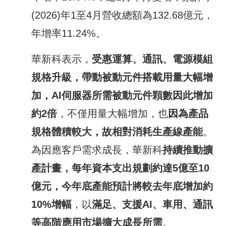
(2026)年1至4月營收總額為132.68億元，
年增率11.24%。
華新科表示，
受惠運算、通訊、電源模組
規格升級，帶動被動元件搭載用量大幅增
加，
AI
伺服器所需被動元件顆數因此增加
約
2
倍
，不僅用量大幅增加，也
因為產品
規格體積較大，故相對消耗生產線產能
。
為因應客戶需求成長，華新科
持續推動擴
產計畫，每年資本支出規劃約達
5
億至
10
億元，今年底產能預計將較去年底增加約
10%
增幅
，以
滿足、支援
AI
、車用、通訊
等高階應用市場擴大成長所需
。