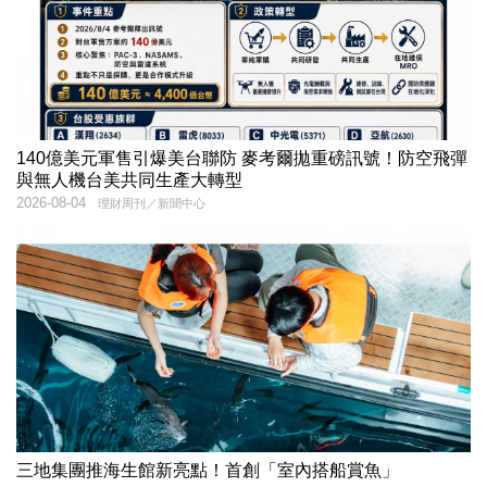
140億美元軍售引爆美台聯防 麥考爾拋重磅訊號！防空飛彈
與無人機台美共同生產大轉型
2026-08-04
理財周刊／新聞中心
三地集團推海生館新亮點！首創「室內搭船賞魚」