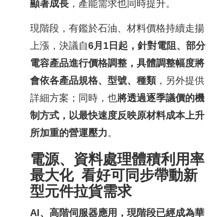
顯著成長
，產能需求也同時提升。
現階段，有鑑於石油、材料價格持續走揚
上漲，決議自
6
月
1
日起，針對電阻、部分
電容產品進行價格調整，具體調整幅度將
會依各產品規格、型號、種類
，另外提供
詳細方案；同時，也
將透過逐季議價的機
制方式，以最快速度反映原材料成本上升
所加重的營運壓力
。
電源、資料處理體積利用率
最大化
看好可
同步帶動新
型元件拉貨需求
AI
、高階伺服器應用，現階段已經成為華