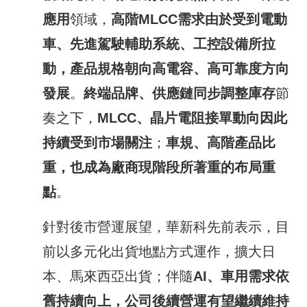
應用
領域，
高階
MLCC
需求由於受到電動
車、先進駕駛輔助系統、工控設備所拉
動，產品規格朝向高電容、高可靠度方向
發展
。
終端品牌、供應鏈同步調整庫存
節
奏之下，
MLCC
、晶片電阻接單動向因此
持續受到市場關注
；
車規、高階產品比
重，也成為廠商現階段所著重的布局重
點
。
針對後市營運展望，華新科先前表示，目
前以多元化出貨地點方式運作，擴大日
本、馬來西亞出貨；伴隨
AI
、車用需求依
舊持續向上，
公司後續
營運
有望繼續
維持