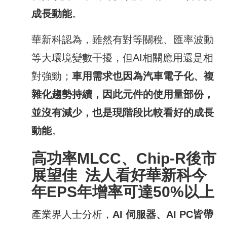
成長動能
。
華新科認為，雖然有對等關稅、匯率波動
等大環境變數干擾，但AI相關應用還是相
對強勁；
車用需求也因為汽車電子化、複
雜化趨勢持續，因此元件的使用量部份，
並沒有減少，也是現階段比較看好的成長
動能
。
高功率
MLCC
、
Chip-R
後市
展望佳
法人
看好華新科今
年
EPS
年增率可達
50%
以上
產業界人士分析，
AI
伺服器、
AI PC
皆帶