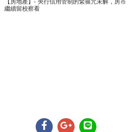
【房地產】- 央行信用管制的緊箍咒未解，房市
繼續留校察看