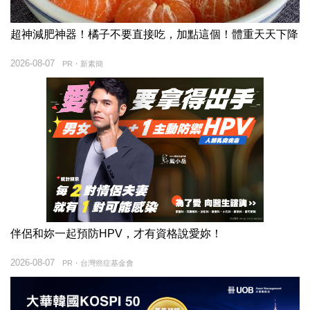
超神減肥神器！橘子不要直接吃，加點這個！體重天天下降
2026-08-07
PR・新素簡
伴侶和妳一起預防HPV，才有資格說愛妳！
2026-08-07
PR・台灣癌症基金會