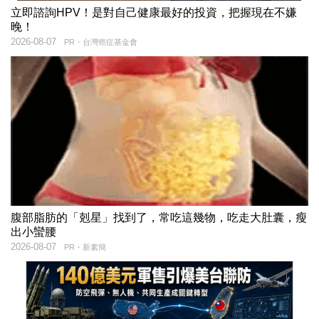
立即諮詢HPV！是對自己健康最好的投資，把握現在不嫌
晚！
2026-08-07
PR・台灣癌症基金會
腹部脂肪的「剋星」找到了，常吃這幾物，吃走大肚囊，瘦
出小蠻腰
2026-08-07
PR・新素簡