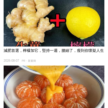
減肥首選，檸檬加它，堅持一週，腰細了，瘦到你懷疑人生
2026-08-07
PR・新素簡