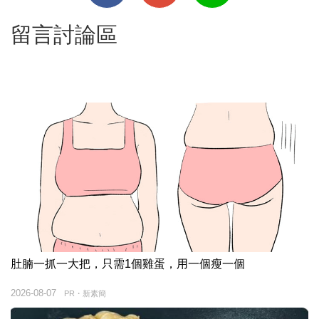
留言討論區
肚腩一抓一大把，只需1個雞蛋，用一個瘦一個
2026-08-07
PR・新素簡