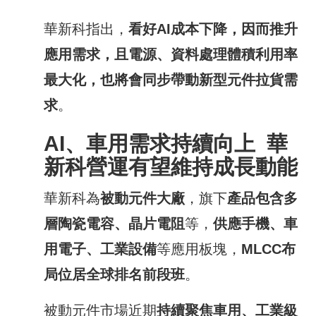
華新科指出，
看好
AI
成本下降，因而推升
應用需求，且電源、資料處理體積利用率
最大化，也將會同步帶動新型元件拉貨需
求
。
AI
、車用需求持續向上
華
新科營運有望維持成長動能
華新科為
被動元件大廠
，旗下
產品包含多
層陶瓷電容、晶片電阻
等，
供應手機、車
用電子、工業設備
等應用板塊，
MLCC
布
局位居全球排名前段班
。
被動元件市場近期
持續聚焦車用、工業級