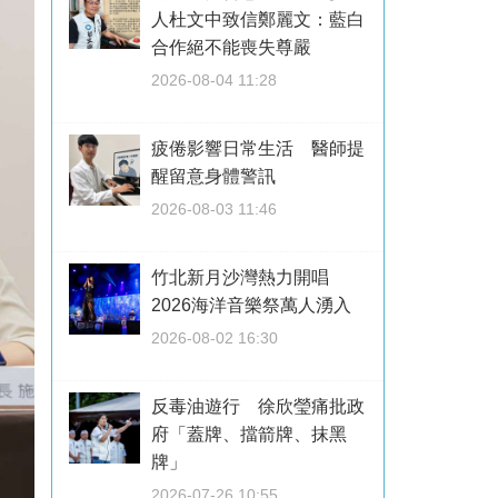
人杜文中致信鄭麗文：藍白
合作絕不能喪失尊嚴
2026-08-04 11:28
疲倦影響日常生活 醫師提
醒留意身體警訊
2026-08-03 11:46
竹北新月沙灣熱力開唱
2026海洋音樂祭萬人湧入
2026-08-02 16:30
反毒油遊行 徐欣瑩痛批政
府「蓋牌、擋箭牌、抹黑
牌」
2026-07-26 10:55