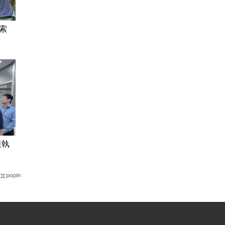
解索
策執