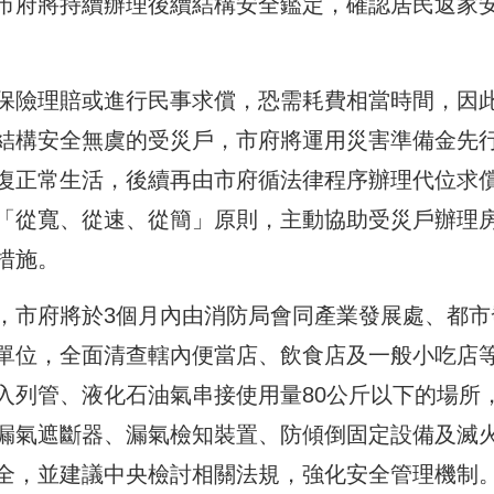
市府將持續辦理後續結構安全鑑定，確認居民返家
保險理賠或進行民事求償，恐需耗費相當時間，因
結構安全無虞的受災戶，市府將運用災害準備金先
復正常生活，後續再由市府循法律程序辦理代位求
「從寬、從速、從簡」原則，主動協助受災戶辦理
措施。
，市府將於3個月內由消防局會同產業發展處、都市
單位，全面清查轄內便當店、飲食店及一般小吃店
入列管、液化石油氣串接使用量80公斤以下的場所
漏氣遮斷器、漏氣檢知裝置、防傾倒固定設備及滅
全，並建議中央檢討相關法規，強化安全管理機制