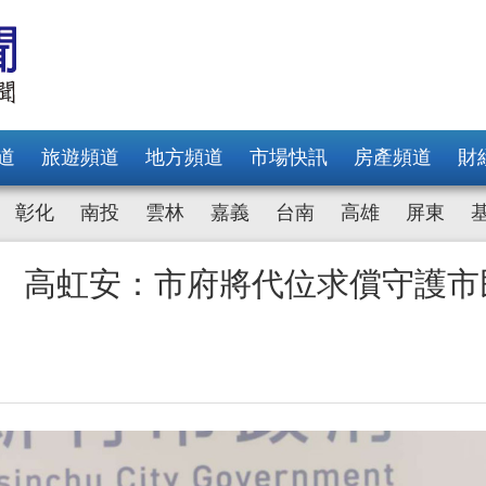
道
旅遊頻道
地方頻道
市場快訊
房產頻道
財
彰化
南投
雲林
嘉義
台南
高雄
屏東
 高虹安：市府將代位求償守護市