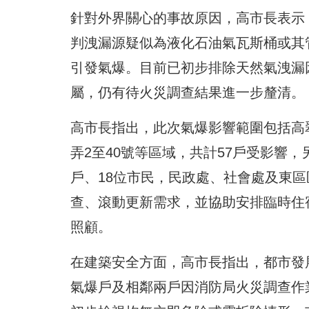
針對外界關心的事故原因，高市長表示
判洩漏源疑似為液化石油氣瓦斯桶或其
引發氣爆。目前已初步排除天然氣洩漏
屬，仍有待火災調查結果進一步釐清。
高市長指出，此次氣爆影響範圍包括高翠路2
弄2至40號等區域，共計57戶受影響，
戶、18位市民，民政處、社會處及東
查、滾動更新需求，並協助安排臨時住
照顧。
在建築安全方面，高市長指出，都市發
氣爆戶及相鄰兩戶因消防局火災調查作