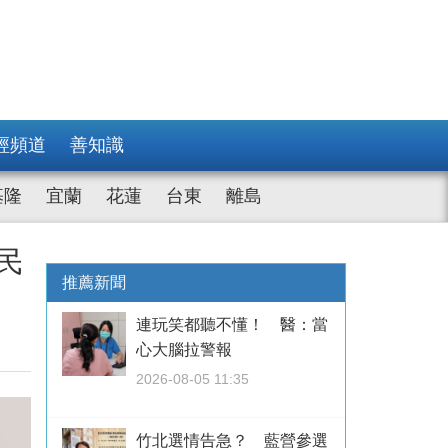
經頻道
善知識
基隆
宜蘭
花蓮
台東
離島
民
推薦新聞
連玩笑都聽不懂！ 醫：當
心大腦拉警報
2026-08-05 11:35
竹北選情告急？ 藍營參選