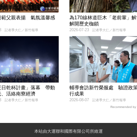
模範父親表揚 氣氛溫馨感
為170線林道巨木「老前輩」
解開歷史枷鎖
8
2026-07-23
記者季大仁／新竹報導
記者季大仁／新竹報導
夏日乾杯計畫」落幕 帶動
輔導會訪新竹榮服處 驗證政
光、活絡南寮經濟
行成果
3
2026-08-07
記者季大仁／新竹報導
記者季大仁／新竹報導
Recommended by
本站由大運聯和國際有限公司所維運