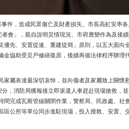
爆事件，造成民眾傷亡及財產損失。市長高虹安率各
明記者會」，親自說明災情現況、市府應變作為及後續
災優先、安置從速、重建從簡」原則，以五大面向
備金協助受災戶修繕復原，後續再循法律程序辦理
民家屬表達最深切哀悼，並向傷者及家屬致上關懷
52分，消防局獲報後立即派遣人車趕赴現場搶救，並
時間完成瓦斯管線關閉作業，警察局、民政處、社
區區公所等單位同步進駐現場，投入搜救、安置、