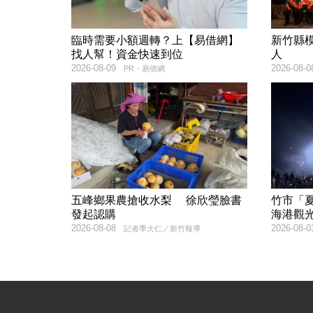
臨時需要小額週轉？上【易借網】
新竹縣
找人幫！資金快速到位
人
2026-08-09
2026-08-0
PR・易借網
五峰鄉果農搶收水梨 徐欣瑩臉書
竹市「
發起認購
海港觀
2026-08-08
2026-08-0
記者季大仁／新竹報導