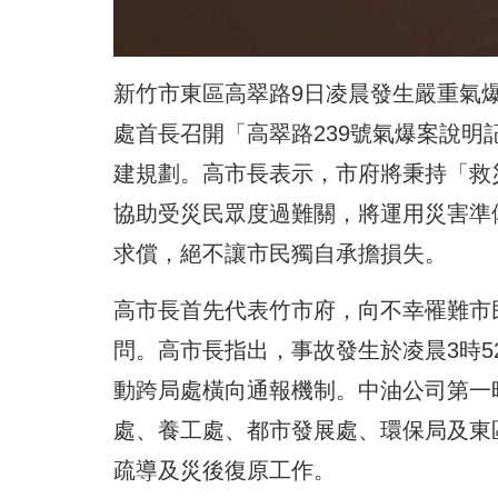
新竹市東區高翠路9日凌晨發生嚴重氣
處首長召開「高翠路239號氣爆案說
建規劃。高市長表示，市府將秉持「救
協助受災民眾度過難關，將運用災害準
求償，絕不讓市民獨自承擔損失。
高市長首先代表竹市府，向不幸罹難市
問。高市長指出，事故發生於凌晨3時
動跨局處橫向通報機制。中油公司第一
處、養工處、都市發展處、環保局及東
疏導及災後復原工作。