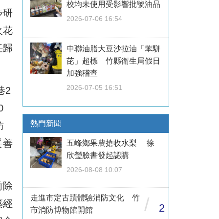
校均未使用受影響批號油品
步研
2026-07-06 16:54
火花
任歸
中聯油脂大豆沙拉油「苯駢
芘」超標 竹縣衛生局假日
加強稽查
2026-07-05 16:51
巷2
0
熱門新聞
訪
妥善
五峰鄉果農搶收水梨 徐
欣瑩臉書發起認購
2026-08-08 10:07
前除
走進市定古蹟體驗消防文化 竹
/
築經
2
市消防博物館開館