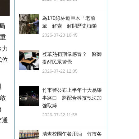
為170線林道巨木「老前
局
輩」解索 解開歷史枷鎖
2026-07-23 10:45
重
全力
登革熱初期像感冒？ 醫師
代位
提醒民眾警覺
2026-07-22 12:05
慰
竹市警公布上半年十大易肇
啟
事路口 將配合科技執法加
強取締
會
2026-07-22 11:58
交通
清查校園午餐用油 竹市各