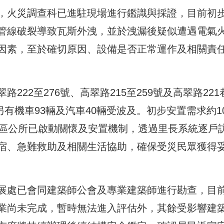
，火災調查科已進駐現場進行鑑識與採證，目前初
管線破裂導致瓦斯外洩，並於洩漏後疑似遭遇電氣
因素，至於確切原因、設備是否正常運作及相關責
22至276號、高翠路215至259號及高翠路221
另有機車93輛及汽車40輛受波及。初步安置需求約1
區區公所已啟動關懷及安置機制，透過里長系統逐戶
宿、急難救助及相關生活協助，確保受災民眾獲得
展處已會同建築師公會及專業建築師進行勘查，目
業尚未完成，暫時無法進入評估外，其餘受影響建