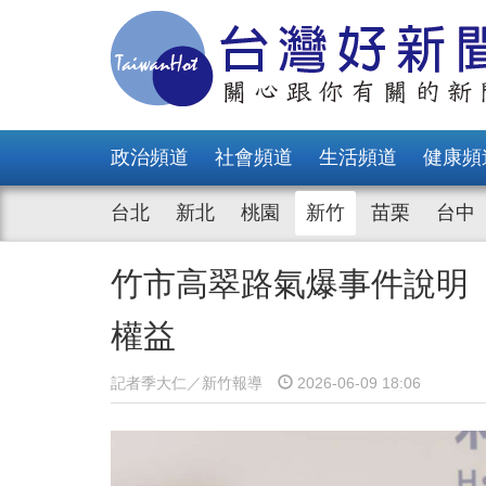
政治頻道
社會頻道
生活頻道
健康頻
台北
新北
桃園
新竹
苗栗
台中
竹市高翠路氣爆事件說明
權益
記者季大仁／新竹報導
2026-06-09 18:06