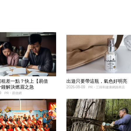
房租差一點？快上【易借
出遊只要帶這瓶，氣色好明亮
分鐘解決燃眉之急
2026-08-09
PR・三得利健康網路商店
9
PR・易借網