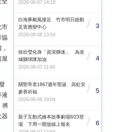
安全
2026-08-07 14:18
白海豚颱風接近 竹市明日啟動
/
3
此市
災害應變中心
2026-08-08 13:54
行協
償，
徐欣瑩化身「資深獅迷」 為攻
/
4
房屋
城獅球隊加油
2026-08-07 11:40
發
關聖帝君1867週年聖誕 高虹安
/
5
參香祈福
等液
2026-08-06 19:04
，將
火器
親子互動式繪本故事劇場8/23登
/
6
場 下周一開放線上報名
。
2026-08-07 14:54