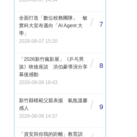
全面打造「數位校務團隊」 敏
/
7
實科大宣布邁向「AI Agent 大
學」
2026-08-07 15:20
「2026新竹瘋影展」《乒乓男
/
8
孩》映後座談 洪伯豪導演分享
幕後感動
2026-08-08 18:43
新竹縣模範父親表揚 氣氛溫馨
/
9
感人
2026-08-08 14:37
「資安與你我的距離」教育訓