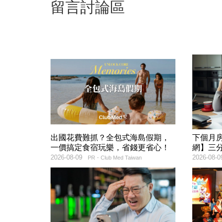
留言討論區
出國花費難抓？全包式海島假期，
下個月
一價搞定食宿玩樂，省錢更省心！
網】三
2026-08-09
2026-08-0
PR・Club Med Taiwan