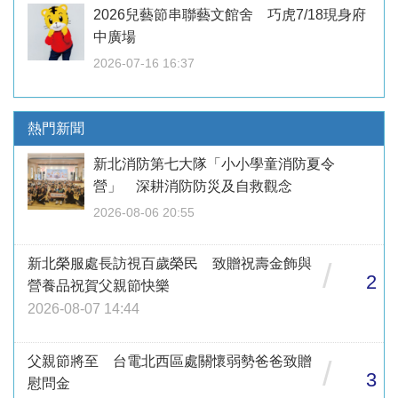
2026兒藝節串聯藝文館舍 巧虎7/18現身府
中廣場
2026-07-16 16:37
熱門新聞
新北消防第七大隊「小小學童消防夏令
營」 深耕消防防災及自救觀念
2026-08-06 20:55
新北榮服處長訪視百歲榮民 致贈祝壽金飾與
/
2
營養品祝賀父親節快樂
2026-08-07 14:44
父親節將至 台電北西區處關懷弱勢爸爸致贈
/
3
慰問金