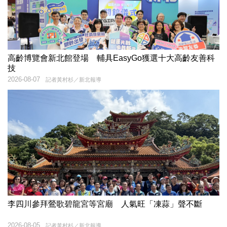
高齡博覽會新北館登場 輔具EasyGo獲選十大高齡友善科
技
2026-08-07
記者黃村杉／新北報導
李四川參拜鶯歌碧龍宮等宮廟 人氣旺「凍蒜」聲不斷
2026-08-05
記者黃村杉／新北報導