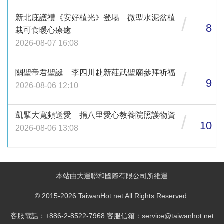
新北庇護禮《安好植光》登場 微型水泥盆植
/
8
栽可食暖心療癒
2026-08-07 16:08
關聖帝君聖誕 李四川赴新莊武聖廟參拜祈福
/
9
2026-08-06 12:10
凱擘大寬頻送愛 捐八里愛心教養院照護物資
/
10
2026-08-06 13:08
本站由大運聯和國際有限公司所維運
© 2015-2026 TaiwanHot.net All Rights Reserved.
客服電話：+886-2-8522-7968 客服信箱：service@taiwanhot.net