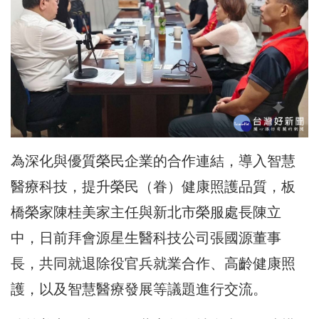
為深化與優質
榮民企業
的合作
連結
，
導入智慧
醫療科技，提升榮民（眷）健康照護品質
，
板
橋榮家陳桂美家主任與新北市榮服處
長陳立
中，日前拜會源星生醫科技公司張國源董事
長，共同就退除役官兵就業合作、高齡健康照
護，以及智慧醫療發展等議題進行交流。