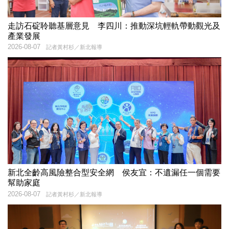
走訪石碇聆聽基層意見 李四川：推動深坑輕軌帶動觀光及
產業發展
2026-08-07
記者黃村杉／新北報導
新北全齡高風險整合型安全網 侯友宜：不遺漏任一個需要
幫助家庭
2026-08-07
記者黃村杉／新北報導