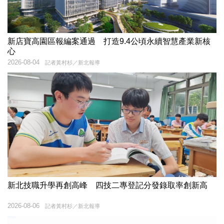
新店寶高園區報編案通過 打造9.4公頃永續智慧產業新核
心
2026-08-04
記者黃村杉／新北報導
新北技職升學再創高峰 四技二專登記分發錄取率創新高
2026-08-06
記者黃村杉／新北報導