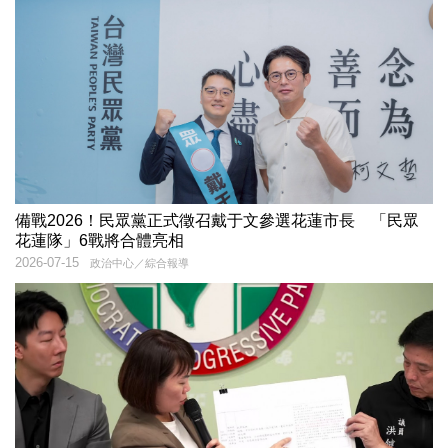
備戰2026！民眾黨正式徵召戴于文參選花蓮市長 「民眾
花蓮隊」6戰將合體亮相
2026-07-15
政治中心／綜合報導