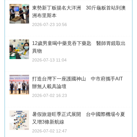
東勢新丁粄揚名大洋洲 30斤龜粄首站到澳
洲布里斯本
2026-07-23 10:56
12歲男童喝中藥竟吞下藥匙 醫師胃鏡取出
異物
2026-07-13 11:04
打造台灣下一座護國神山 中市府攜手AIT
辦無人載具論壇
2026-07-02 16:23
暑假旅遊旺季正式展開 台中國際機場今夏
又增3條新航線
2026-07-02 12:47