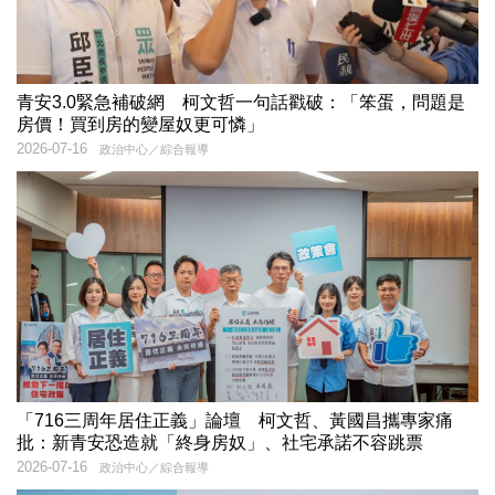
青安3.0緊急補破網 柯文哲一句話戳破：「笨蛋，問題是
房價！買到房的變屋奴更可憐」
2026-07-16
政治中心／綜合報導
「716三周年居住正義」論壇 柯文哲、黃國昌攜專家痛
批：新青安恐造就「終身房奴」、社宅承諾不容跳票
2026-07-16
政治中心／綜合報導