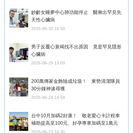
妙齡女睡夢中心肺功能停止 醫揪出罕見先
天性心臟病
2026-06-30 16:50
男子反覆心衰竭找不出原因 竟是罕見隱形
心臟病
2026-06-29 13:09
200萬傳家金飾險成垃圾！ 東勢清潔隊員
30分鐘神速尋獲
2026-06-24 14:59
台中10月加碼2好康！ 敬老愛心卡計程車
補助提高至100元、好孕專車加碼至1萬元
2026-06-23 16:30