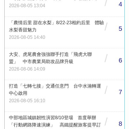
/
4
2026-08-05 13:04
「農情后里 甜在水梨」8/22-23相約后里 體驗
/
5
水梨香甜魅力
2026-08-05 14:40
大安、虎尾農會強強聯手打造「飛虎大聯
/
6
盟」 中市農業局助攻品牌升級
2026-08-06 14:09
打造「七轉七接」交通任意門 台中水湳轉運
/
7
中心啟用
2026-08-05 16:10
中部地區城鎮韌性演習8/10登場 首度舉辦
/
8
「行動網路降速演練」 高鐵提醒旅客提早訂