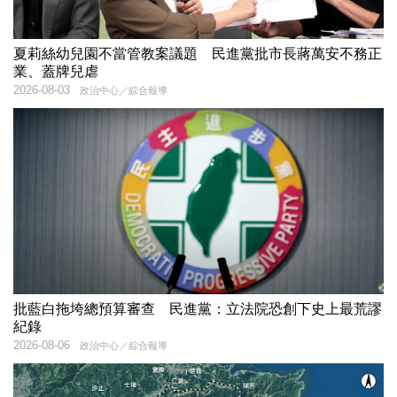
夏莉絲幼兒園不當管教案議題 民進黨批市長蔣萬安不務正
業、蓋牌兒虐
2026-08-03
政治中心／綜合報導
批藍白拖垮總預算審查 民進黨：立法院恐創下史上最荒謬
紀錄
2026-08-06
政治中心／綜合報導