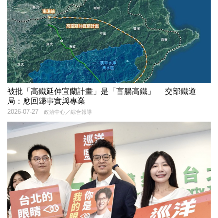
被批「高鐵延伸宜蘭計畫」是「盲腸高鐵」 交部鐵道
局：應回歸事實與專業
2026-07-27
政治中心／綜合報導