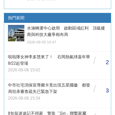
熱門新聞
水湳轉運中心啟用 啟動區域紅利 頂級建
商與科技大廠爭相布局
2026-08-05 14:47
啦啦隊女神李多慧來了！ 石岡熱氣球嘉年華
/
2
8/22起登場
2026-08-06 15:02
中市社宅消保宣導圖卡竟出現五星國徽 都發
/
3
局坦承審查疏失已緊急下架
2026-08-06 15:34
8旬翁迷途記不得家 警靠「Siri」聯繫家屬