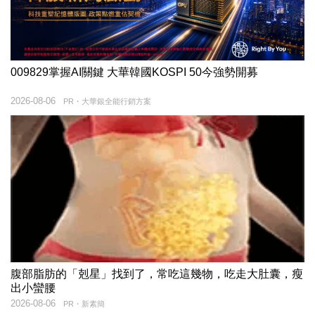
009829掌握AI關鍵 大華韓國KOSPI 50今強勢開募
2026-08-06
PR・大華銀全能行銷方案
腹部脂肪的「剋星」找到了，常吃這幾物，吃走大肚囊，瘦
出小蠻腰
2026-08-06
PR・新素簡