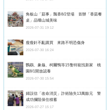
角板山「菇事」飄香8/2登場 首辦「香菇餐
桌」品嚐山城美味
2026-07-31 19:12
瘦瘦針不亂購買 來路不明恐傷身
2026-07-30 16:24
鸚鵡、象龜、柯爾鴨等15隻特寵找新家 桃
園8/1開放認養
2026-07-30 15:54
婦誤信「改命消災」詐術險失13萬餘元 警
成功攔阻保住積蓄
2026-07-27 15:17