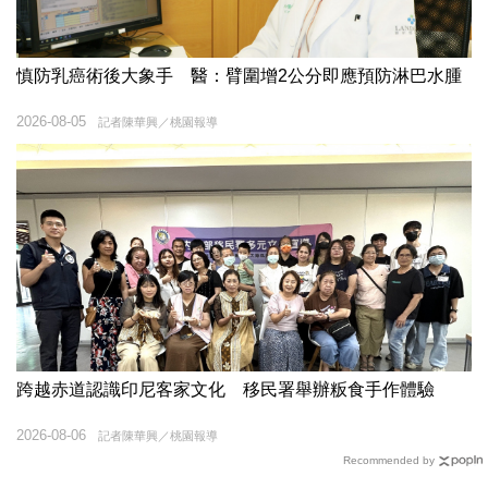
慎防乳癌術後大象手 醫：臂圍增2公分即應預防淋巴水腫
2026-08-05
記者陳華興／桃園報導
跨越赤道認識印尼客家文化 移民署舉辦粄食手作體驗
2026-08-06
記者陳華興／桃園報導
Recommended by