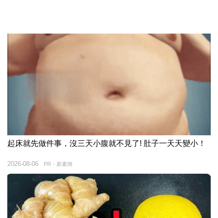
起床就先做件事，沒三天小腹就不見了! 肚子一天天變小！
2026-08-06
PR・新素簡