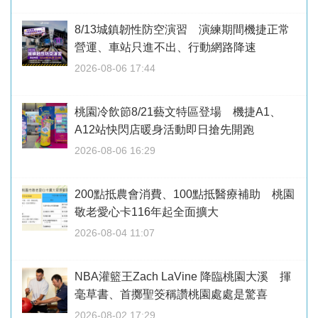
8/13城鎮韌性防空演習 演練期間機捷正常
營運、車站只進不出、行動網路降速
2026-08-06 17:44
桃園冷飲節8/21藝文特區登場 機捷A1、
A12站快閃店暖身活動即日搶先開跑
2026-08-06 16:29
200點抵農會消費、100點抵醫療補助 桃園
敬老愛心卡116年起全面擴大
2026-08-04 11:07
NBA灌籃王Zach LaVine 降臨桃園大溪 揮
毫草書、首擲聖筊稱讚桃園處處是驚喜
2026-08-02 17:29