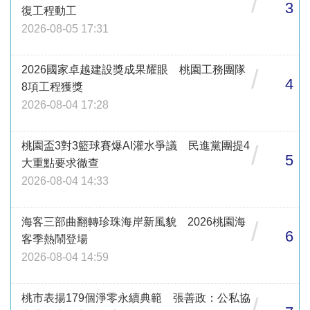
/
3
復工程動工
2026-08-05 17:31
2026國家卓越建設獎成果耀眼 桃園工務團隊
/
4
8項工程獲獎
2026-08-04 17:28
桃園盃3對3籃球賽爆AI灌水爭議 民進黨團提4
/
5
大重點要求徹查
2026-08-04 14:33
海客三部曲翻轉珍珠海岸新風貌 2026桃園海
/
6
客季熱鬧登場
2026-08-04 14:59
桃市表揚179個淨零永續典範 張善政：公私協
/