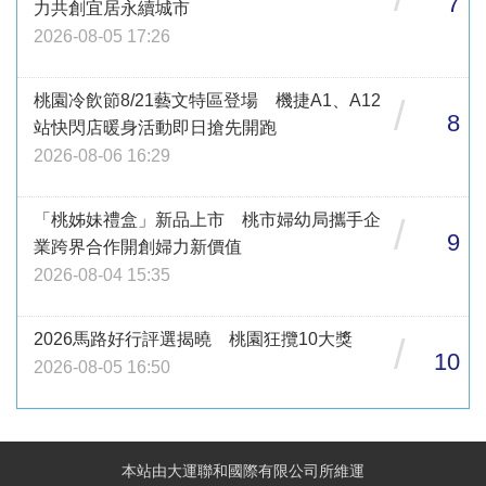
7
力共創宜居永續城市
2026-08-05 17:26
桃園冷飲節8/21藝文特區登場 機捷A1、A12
/
8
站快閃店暖身活動即日搶先開跑
2026-08-06 16:29
「桃姊妹禮盒」新品上市 桃市婦幼局攜手企
/
9
業跨界合作開創婦力新價值
2026-08-04 15:35
2026馬路好行評選揭曉 桃園狂攬10大獎
/
10
2026-08-05 16:50
本站由大運聯和國際有限公司所維運