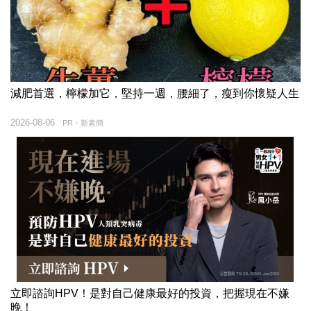
減肥首選，檸檬加它，堅持一週，腰細了，瘦到你懷疑人生
2026-08-06
PR・新素簡
立即諮詢HPV！是對自己健康最好的投資，把握現在不嫌
晚！