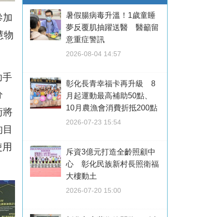
暑假腸病毒升溫！1歲童睡
參加
夢反覆肌抽躍送醫 醫籲留
慧物
意重症警訊
2026-08-04 14:57
助手
彰化長青幸福卡再升級 8
分
月起運動最高補助50點、
10月農漁會消費折抵200點
術將
2026-07-23 15:54
的目
使用
斥資3億元打造全齡照顧中
心 彰化民族新村長照衛福
大樓動土
2026-07-20 15:00