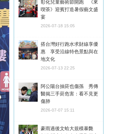
彰化兒童藝術節開跑 《來
喫茶》迎賓打造暑假藝文盛
宴
2026-07-18 15:05
搭台灣好行跑水求財線享優
惠 享受沿線特色景點與在
地文化
2026-07-13 22:25
阿公陽台抽菸也傷孫 秀傳
醫揭三手菸危害：看不見更
傷肺
2026-07-07 15:11
豪雨過後文蛤大規模暴斃