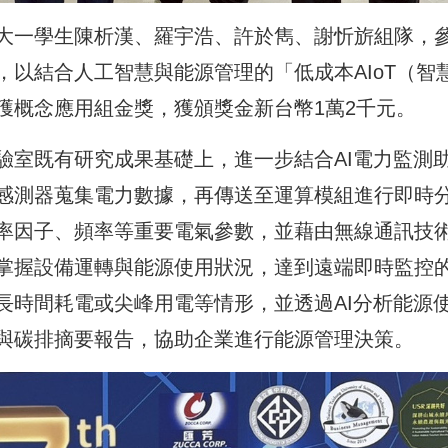
大一學生陳析漢、羅宇浩、許於雋、謝忻旂組隊，
以結合人工智慧與能源管理的「低成本AIoT（智
獲概念應用組金獎，獲頒獎金新台幣1萬2千元。
驗室既有研究成果基礎上，進一步結合AI電力監測
感測器蒐集電力數據，再傳送至運算模組進行即時
率因子、頻率等重要電氣參數，並藉由無線通訊技
掌握設備運轉與能源使用狀況，達到遠端即時監控
長時間耗電或尖峰用電等情形，並透過AI分析能源
與碳排摘要報告，協助企業進行能源管理決策。