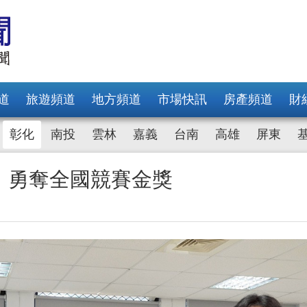
道
旅遊頻道
地方頻道
市場快訊
房產頻道
財
彰化
南投
雲林
嘉義
台南
高雄
屏東
 勇奪全國競賽金獎