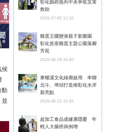
彰化縣府急向中央爭取災害
救助
2026-07-02 12:10
雞蛋王國變身親子新樂園
彰化首座雞蛋主題公園落腳
芳苑
2026-06-29 15:40
氣候
東螺溪文化綠廊啟用 串聯
增
北斗、埤頭打造南彰化水岸
自動
新亮點
，並
2026-06-22 15:45
超加工食品成健康隱憂 年
輕人大腸癌病例增