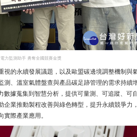
I電力監測助手 勇奪全國競賽金獎
重視的永續發展議題，以及歐盟碳邊境調整機制與
監測、溫室氣體盤查與產品碳足跡管理的需求持續
電力數據蒐集到智慧分析，提供可量測、可追蹤、可
助企業推動製程改善與綠色轉型，提升永續競爭力
向實際產業應用。