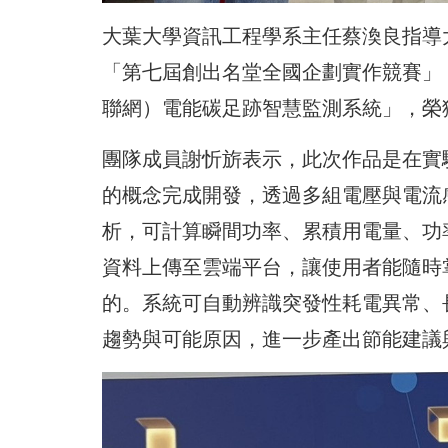
大葉大學資訊工程學系主任蔡渙良指導
「第七屆創出名堂全國企劃實作競賽」，
聯網）電能碳足跡智慧監測系統」，榮
團隊成員謝忻旂表示，此次作品是在實
的概念完成開發，透過多組電壓與電流
析，可計算瞬間功率、累積用電量、功
資料上傳至雲端平台，讓使用者能隨時
的。系統可自動辨識突發性耗電異常、
趨勢與可能原因，進一步產出節能建議