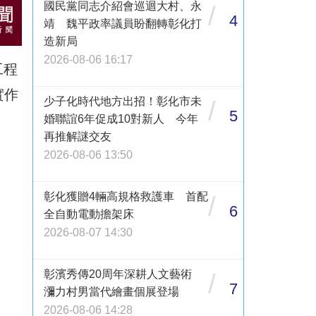
國民黨同志介紹會巡迴大村、永
/
4
靖 魏平政率議員盼翻轉彰化打
造新局
2026-08-06 16:17
工程
實作
少子化時代地方出招！彰化市未
/
5
婚聯誼6年促成10對新人 今年
再推解謎交友
2026-08-06 13:50
彰化獲贈4輛高規格救護車 首配
/
6
全自動電動擔架床
2026-08-07 14:30
彰濱秀傳20周年深耕人文藝術
/
7
瀰力村男當代繪畫個展登場
2026-08-06 14:28