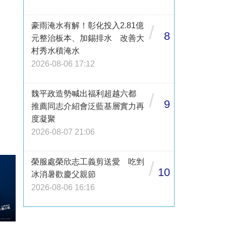
豪雨淹水有解！彰化投入2.81億
/
8
元整治板本、加錫排水 改善大
村秀水積淹水
2026-08-06 17:12
魏平政造勢喊出福利超越六都
/
9
推薦同志介紹會泛藍基層實力再
度凝聚
2026-08-07 21:06
榮服處榮欣志工義剪送愛 吃剉
/
10
冰消暑歡慶父親節
2026-08-06 16:16