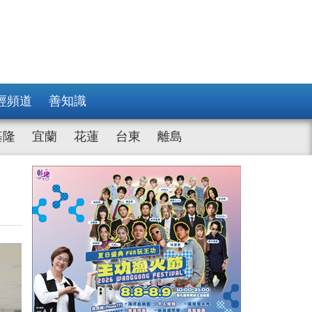
經頻道
善知識
基隆
宜蘭
花蓮
台東
離島