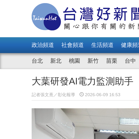
政治頻道
社會頻道
生活頻道
健康頻
台北
新北
桃園
新竹
苗栗
台中
大葉研發AI電力監測助手
記者張文熹／彰化報導
2026-06-09 16:53