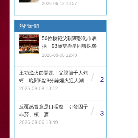
2026-06-12 13:37
熱門新聞
56位模範父親獲彰化市表
揚 93歲雙壽星同獲殊榮
2026-08-08 12:40
王功漁火節開跑！父親節千人烤
/
2
蚵 晚間8點8分鐘煙火迎人潮
2026-08-08 13:12
反覆感冒竟是口咽癌 引發因子
/
3
非菸、檳、酒
2026-08-06 18:49