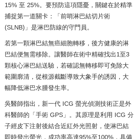
15% 至 25%。要預防這項隱憂，關鍵在於精準
捕捉第一道關卡：「前哨淋巴結切片術
(SLNB)」是淋巴防線的守門員。
若第一顆淋巴結無癌細胞轉移，後方健康的淋
巴結便無需移除。讓醫師在術中精確找出1至3
顆核心淋巴結送驗，若確認無轉移即可免除大
範圍廓清，從根源截斷導致大象手的誘因，大
幅降低淋巴水腫發生率。
吳醫師指出，新一代 ICG 螢光偵測技術正是外
科醫師的「手術 GPS」。其原理是利用 ICG 分
子經皮下注射後結合近紅外光照射，使淋巴結
即時發出螢光，成功率高達95%至100%，具備