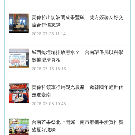
黃偉哲出訪波蘭成果豐碩 雙方簽署友好交
流合作備忘錄
2026-07-23 11:14
城西掩埋場排放黑水？ 台南環保局以科學
數據澄清真相
2026-07-13 15:16
黃偉哲領軍行銷觀光農產 邀韓國年輕世代
走進臺南
2026-07-05 10:45
台南芒果祭北上開鑼 南市府攜手愛買推廣
盛夏好滋味