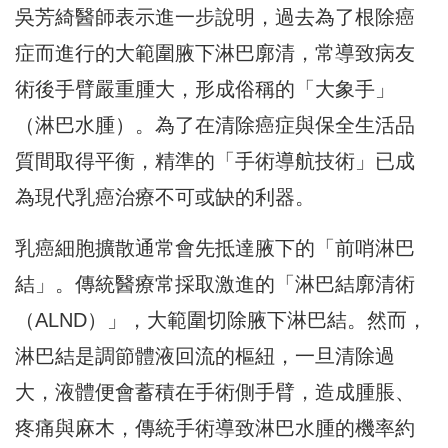
吳芳綺醫師表示進一步說明，過去為了根除癌
症而進行的大範圍腋下淋巴廓清，常導致病友
術後手臂嚴重腫大，形成俗稱的「大象手」
（淋巴水腫）。為了在清除癌症與保全生活品
質間取得平衡，精準的「手術導航技術」已成
為現代乳癌治療不可或缺的利器。
乳癌細胞擴散通常會先抵達腋下的「前哨淋巴
結」。傳統醫療常採取激進的「淋巴結廓清術
（ALND）」，大範圍切除腋下淋巴結。然而，
淋巴結是調節體液回流的樞紐，一旦清除過
大，液體便會蓄積在手術側手臂，造成腫脹、
疼痛與麻木，傳統手術導致淋巴水腫的機率約