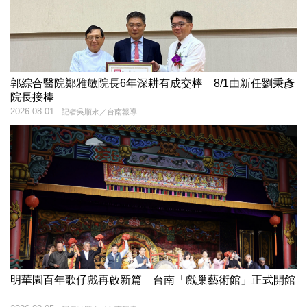
郭綜合醫院鄭雅敏院長6年深耕有成交棒 8/1由新任劉秉彥
院長接棒
2026-08-01
記者吳順永／台南報導
明華園百年歌仔戲再啟新篇 台南「戲巢藝術館」正式開館