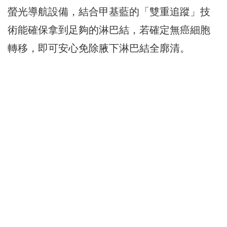
螢光導航設備，結合甲基藍的「雙重追蹤」技
術能確保拿到足夠的淋巴結，若確定無癌細胞
轉移，即可安心免除腋下淋巴結全廓清。