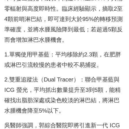
零輻射與高度即時性。臨床經驗顯示，摘取2至
4顆前哨淋巴結，即可達到大於95%的轉移預測
準確度，並將水腫風險降到最低；若超過5顆反
而會增加淋巴水腫機會。
1.單獨使用甲基藍：平均移除約2.3顆，在肥胖
或淋巴引流較慢的患者中較不易捕捉。
2.雙重追蹤法（Dual Tracer）：聯合甲基藍與
ICG 螢光，平均抓出數量提升至3到5顆，能精
確找出脂肪深處或染色較淡的淋巴結，將淋巴
水腫機會降至5%以下。
吳醫師強調，郭綜合醫院即將引進新一代 ICG