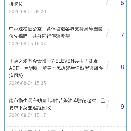
/
6
接卡位
2026-08-04 08:20
中秋送禮挺公益 黃偉哲邀各界支持身障團體
/
7
優先採購 共好同行傳遞希望
2026-08-05 16:07
千禧之愛基金會攜手7-ELEVEN共推「健康
/
8
ACE」生態圈 號召全民改變生活型態遠離慢
病風險
2026-08-04 15:35
南市衛生局主動查出3件苦茶油苯駢芘超標 已
/
9
要求下架並追蹤回收
2026-08-04 15:17