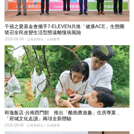
千禧之愛基金會攜手7-ELEVEN共推「健康ACE」生態圈
號召全民改變生活型態遠離慢病風險
2026-08-04
記者吳順永／台南報導
和逸飯店·台南西門館 推出「酪跑農遊趣」住房專案 、
「府城文化走讀」兩項全新體驗
2026-08-06
記者吳順永／台南報導